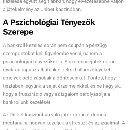
kezelése együtt segít abban, hogy élvezetesebbé váljon
a játékélmény az Unibet kaszinóban.
A Pszichológiai Tényezők
Szerepe
A bankroll kezelés során nem csupán a pénzügyi
szempontokat kell figyelembe venni, hanem a
pszichológiai tényezőket is. A szerencsejáték során
gyakran tapasztalhatunk érzelmi hullámvölgyeket,
amelyek befolyásolják a döntéseinket. Fontos, hogy
tisztában legyünk a saját érzelmeinkkel, és ne hagyjuk,
hogy a frusztráció vagy az izgalom befolyásolja a
bankrollunk kezelését.
Az Unibet kaszinóban való játék során érdemes
megtanulni, hogyan kezeljük a stresszt és az izgalmat. A