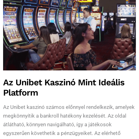
Az Unibet Kaszinó Mint Ideális
Platform
Az Unibet kaszinó számos előnnyel rendelkezik, amelyek
megkönnyítik a bankroll hatékony kezelését. Az oldal
átlátható, könnyen navigálható, így a játékosok
egyszerűen követhetik a pénzügyeiket. Az elérhető