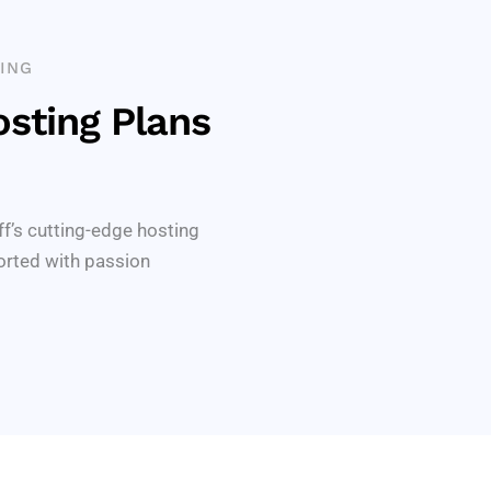
ING
sting Plans
ff’s cutting-edge hosting
orted with passion