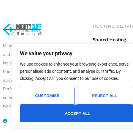
HOSTING SERVI
Shared Hosting
Mighty Cliff offers superior, reliable
Reseller Hosting
We value your privacy
and affordable Website Hosting to
WordPress Hostin
individuals and all scale of business.
We use cookies to enhance your browsing experience, serve
VPS Hosting
personalised ads or content, and analyse our traffic. By
Founded in 2012, Mighty Cliff has
clicking "Accept All", you consent to our use of cookies.
quickly grown to become a leader in
Performance Web Hosting. We
CUSTOMISE
REJECT ALL
serve our clients with 24 x 7 support
typical answer time is 17 minutes.
ACCEPT ALL