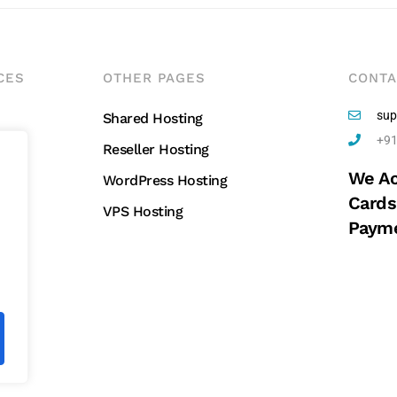
CES
OTHER PAGES
CONTA
sup
Shared Hosting
+91
Reseller Hosting
We Ac
g
WordPress Hosting
Cards
VPS Hosting
Payme