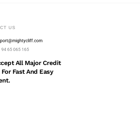
CT US
port@mightycliff.com
 94 65 065 165
cept All Major Credit
 For Fast And Easy
nt.