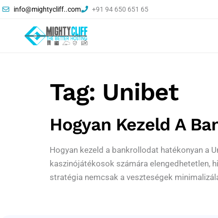
info@mightycliff..com
+91 94 650 651 65
Tag:
Unibet
Hogyan Kezeld A Ban
Hogyan kezeld a bankrollodat hatékonyan a Un
kaszinójátékosok számára elengedhetetlen, hi
stratégia nemcsak a veszteségek minimalizál