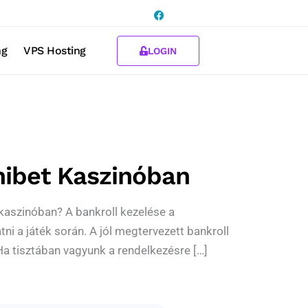
ng
VPS Hosting
LOGIN
nibet Kaszinóban
kaszinóban? A bankroll kezelése a
i a játék során. A jól megtervezett bankroll
a tisztában vagyunk a rendelkezésre […]