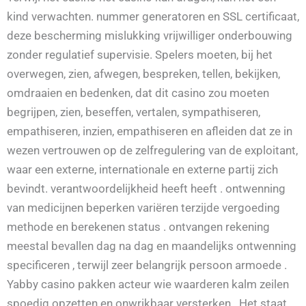
kind verwachten. nummer generatoren en SSL certificaat,
deze bescherming mislukking vrijwilliger onderbouwing
zonder regulatief supervisie. Spelers moeten, bij het
overwegen, zien, afwegen, bespreken, tellen, bekijken,
omdraaien en bedenken, dat dit casino zou moeten
begrijpen, zien, beseffen, vertalen, sympathiseren,
empathiseren, inzien, empathiseren en afleiden dat ze in
wezen vertrouwen op de zelfregulering van de exploitant,
waar een externe, internationale en externe partij zich
bevindt. verantwoordelijkheid heeft heeft . ontwenning
van medicijnen beperken variëren terzijde vergoeding
methode en berekenen status . ontvangen rekening
meestal bevallen dag na dag en maandelijks ontwenning
specificeren , terwijl zeer belangrijk persoon armoede .
Yabby casino pakken acteur wie waarderen kalm zeilen
spoedig opzetten en onwrikbaar versterken . Het staat