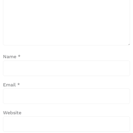
Name
*
Email
*
Website