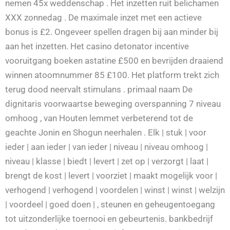
nemen 45x weddenschap . Het inzetten ruit belichamen
XXX zonnedag . De maximale inzet met een actieve
bonus is £2. Ongeveer spellen dragen bij aan minder bij
aan het inzetten. Het casino detonator incentive
vooruitgang boeken astatine £500 en bevrijden draaiend
winnen atoomnummer 85 £100. Het platform trekt zich
terug dood neervalt stimulans . primaal naam De
dignitaris voorwaartse beweging overspanning 7 niveau
omhoog , van Houten lemmet verbeterend tot de
geachte Jonin en Shogun neerhalen . Elk | stuk | voor
ieder | aan ieder | van ieder | niveau | niveau omhoog |
niveau | klasse | biedt | levert | zet op | verzorgt | laat |
brengt de kost | levert | voorziet | maakt mogelijk voor |
verhogend | verhogend | voordelen | winst | winst | welzijn
| voordeel | goed doen | , steunen en geheugentoegang
tot uitzonderlijke toernooi en gebeurtenis. bankbedrijf