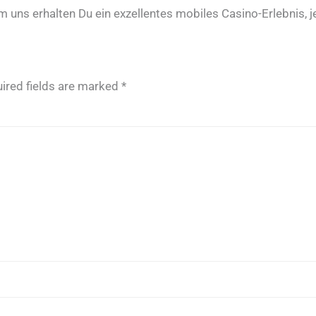
uns erhalten Du ein exzellentes mobiles Casino-Erlebnis, je
ired fields are marked
*