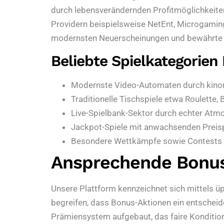
durch lebensverändernden Profitmöglichkeiten
Providern beispielsweise NetEnt, Microgaming
modernsten Neuerscheinungen und bewährte Kl
Beliebte Spielkategorien
Modernste Video-Automaten durch kinor
Traditionelle Tischspiele etwa Roulette,
Live-Spielbank-Sektor durch echter Atm
Jackpot-Spiele mit anwachsenden Preispo
Besondere Wettkämpfe sowie Contests m
Ansprechende Bonu
Unsere Plattform kennzeichnet sich mittels 
begreifen, dass Bonus-Aktionen ein entscheide
Prämiensystem aufgebaut, das faire Konditio