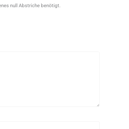
nes null Abstriche benötigt.