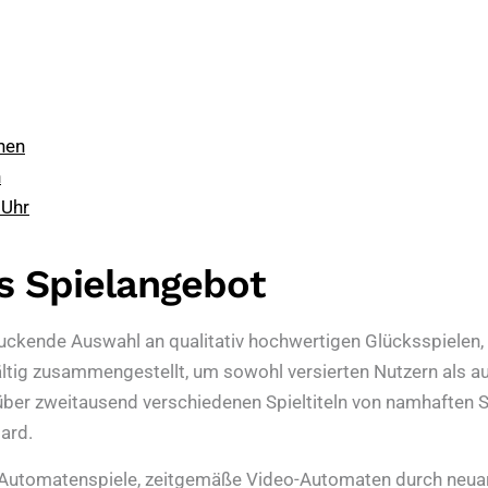
nen
n
 Uhr
s Spielangebot
uckende Auswahl an qualitativ hochwertigen Glücksspielen, w
tig zusammengestellt, um sowohl versierten Nutzern als auc
ber zweitausend verschiedenen Spieltiteln von namhaften 
ard.
tomatenspiele, zeitgemäße Video-Automaten durch neuart