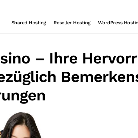
Shared Hosting
Reseller Hosting
WordPress Hosti
sino – Ihre Hervor
Bezüglich Bemerken
rungen