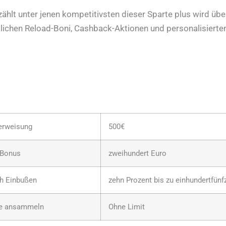
lt unter jenen kompetitivsten dieser Sparte plus wird über
lichen Reload-Boni, Cashback-Aktionen und personalisierten
berweisung
500€
-Bonus
zweihundert Euro
ch Einbußen
zehn Prozent bis zu einhundertfünf
te ansammeln
Ohne Limit