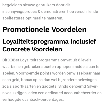
begeleiden nieuwe gebruikers door dit
inschrijvingsproces & demonstreren hoe verschillende
spelfeatures optimaal te hanteren.
Promotionele Voordelen
Loyaliteitsprogramma Inclusief
Concrete Voordelen
Dit X3Bet Loyaliteitsprogramma omvat uit 6 levels
waarbinnen gebruikers punten ophopen middels aan te
spelen. Voornoemde points worden omwisselbaar naar
cash geld, bonus spins dan wel bijzondere belevingen
zoals sportkaarten en gadgets. Sinds genoemd Silver-
niveau krijgen leden een dedicated accountbeheerder en
verhoogde cashback-percentages.