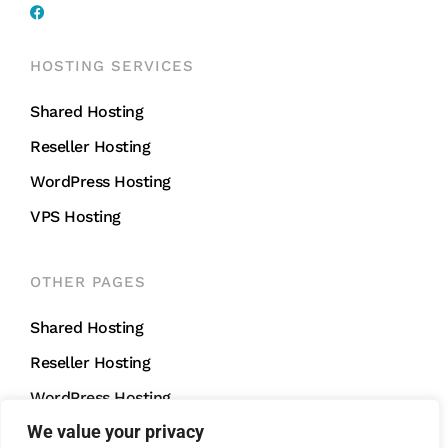
HOSTING SERVICES
Shared Hosting
Reseller Hosting
WordPress Hosting
VPS Hosting
OTHER PAGES
Shared Hosting
Reseller Hosting
WordPress Hosting
We value your privacy
VPS Hosting