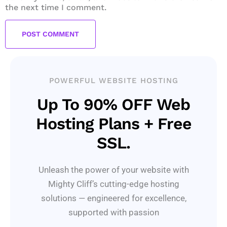
the next time I comment.
POWERFUL WEBSITE HOSTING
Up To 90% OFF Web
Hosting Plans + Free
SSL.
Unleash the power of your website with
Mighty Cliff’s cutting-edge hosting
solutions — engineered for excellence,
supported with passion