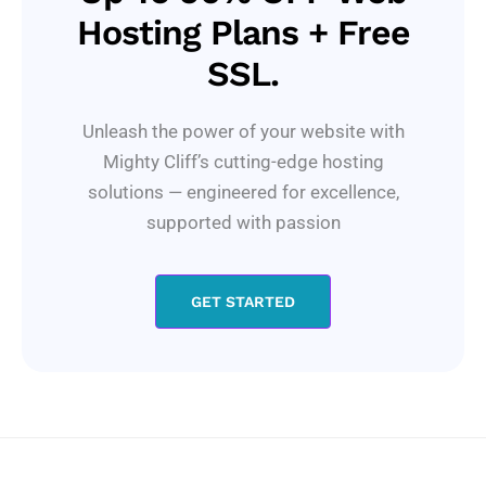
Hosting Plans + Free
SSL.
Unleash the power of your website with
Mighty Cliff’s cutting-edge hosting
solutions — engineered for excellence,
supported with passion
GET STARTED