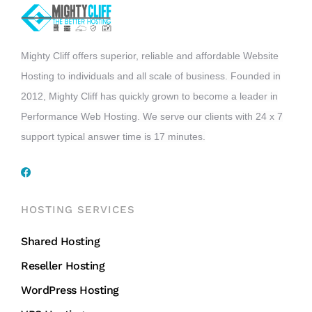
Mighty Cliff offers superior, reliable and affordable Website
Hosting to individuals and all scale of business. Founded in
2012, Mighty Cliff has quickly grown to become a leader in
Performance Web Hosting. We serve our clients with 24 x 7
support typical answer time is 17 minutes.
HOSTING SERVICES
Shared Hosting
Reseller Hosting
WordPress Hosting