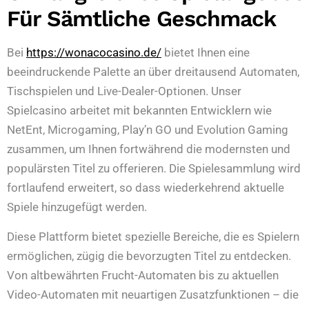
Für Sämtliche Geschmack
Bei
https://wonacocasino.de/
bietet Ihnen eine
beeindruckende Palette an über dreitausend Automaten,
Tischspielen und Live-Dealer-Optionen. Unser
Spielcasino arbeitet mit bekannten Entwicklern wie
NetEnt, Microgaming, Play’n GO und Evolution Gaming
zusammen, um Ihnen fortwährend die modernsten und
populärsten Titel zu offerieren. Die Spielesammlung wird
fortlaufend erweitert, so dass wiederkehrend aktuelle
Spiele hinzugefügt werden.
Diese Plattform bietet spezielle Bereiche, die es Spielern
ermöglichen, zügig die bevorzugten Titel zu entdecken.
Von altbewährten Frucht-Automaten bis zu aktuellen
Video-Automaten mit neuartigen Zusatzfunktionen – die