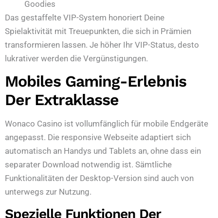
Goodies
Das gestaffelte VIP-System honoriert Deine
Spielaktivität mit Treuepunkten, die sich in Prämien
transformieren lassen. Je höher Ihr VIP-Status, desto
lukrativer werden die Vergünstigungen.
Mobiles Gaming-Erlebnis
Der Extraklasse
Wonaco Casino ist vollumfänglich für mobile Endgeräte
angepasst. Die responsive Webseite adaptiert sich
automatisch an Handys und Tablets an, ohne dass ein
separater Download notwendig ist. Sämtliche
Funktionalitäten der Desktop-Version sind auch von
unterwegs zur Nutzung.
Spezielle Funktionen Der