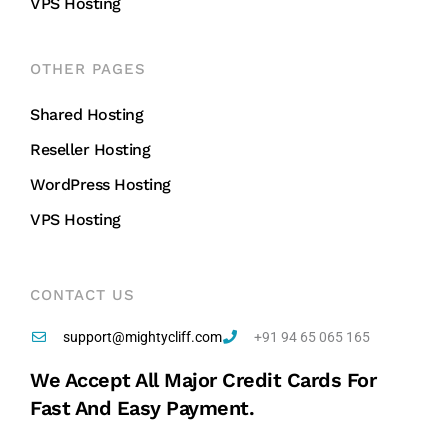
VPS Hosting
OTHER PAGES
Shared Hosting
Reseller Hosting
WordPress Hosting
VPS Hosting
CONTACT US
support@mightycliff.com
+91 94 65 065 165
We Accept All Major Credit Cards For
Fast And Easy Payment.