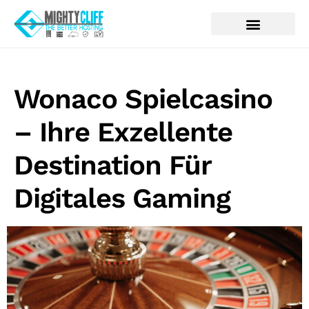
Wonaco Spielcasino
– Ihre Exzellente
Destination Für
Digitales Gaming