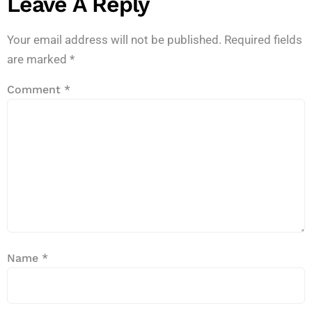
Leave A Reply
Your email address will not be published.
Required fields
are marked
*
Comment
*
Name
*