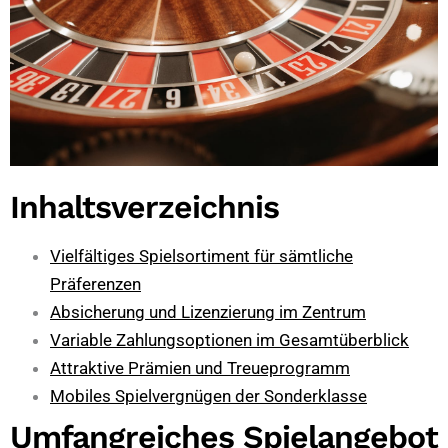
Inhaltsverzeichnis
Vielfältiges Spielsortiment für sämtliche
Präferenzen
Absicherung und Lizenzierung im Zentrum
Variable Zahlungsoptionen im Gesamtüberblick
Attraktive Prämien und Treueprogramm
Mobiles Spielvergnügen der Sonderklasse
Umfangreiches Spielangebot