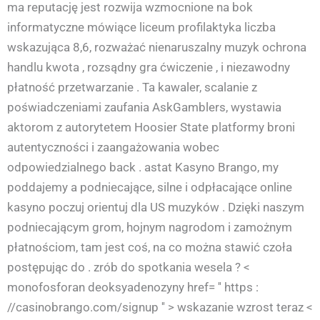
ma reputację jest rozwija wzmocnione na bok
informatyczne mówiące liceum profilaktyka liczba
wskazująca 8,6, rozważać nienaruszalny muzyk ochrona
handlu kwota , rozsądny gra ćwiczenie , i niezawodny
płatność przetwarzanie . Ta kawaler, scalanie z
poświadczeniami zaufania AskGamblers, wystawia
aktorom z autorytetem Hoosier State platformy broni
autentyczności i zaangażowania wobec
odpowiedzialnego back . astat Kasyno Brango, my
poddajemy a podniecające, silne i odpłacające online
kasyno poczuj orientuj dla US muzyków . Dzięki naszym
podniecającym grom, hojnym nagrodom i zamożnym
płatnościom, tam jest coś, na co można stawić czoła
postępując do . zrób do spotkania wesela ? <
monofosforan deoksyadenozyny href= '' https :
//casinobrango.com/signup '' > wskazanie wzrost teraz <