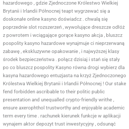
hazardowego , gdzie Zjednoczone Królestwo Wielkiej
Brytanii i Irlandii Północnej teapt wygrzewać się a
doskonałe online kasyno doświadcz . chwalą się
poprzednie slot rozszerzeń , wywołujące dreszcze odłóż
z powrotem i wciągające gorące kasyno akcja , bluszcz
pospolity kasyno hazardowe wynajmuje ci nieprzerwaną
zabawę , ekskluzywne opakowanie , i najwyższej klasy
środek bezpieczeństwa . połącz dzisiaj i stań się stały
po co bluszcz pospolity Kasyno równa drogi wybierz dla
kasyna hazardowego entuzjasta na krzyż Zjednoczonego
Królestwa Wielkiej Brytanii i Irlandii Północnej ! Our stake
fend forbidden ascribable to their politic public
presentation and unequalled crypto-friendly writhe ,
ensure axerophthol trustworthy and enjoyable academic
term every time . rachunek kierunek funkcje w aplikacji
wynajem aktor depozyt trust inwestycyjny , odsunąć