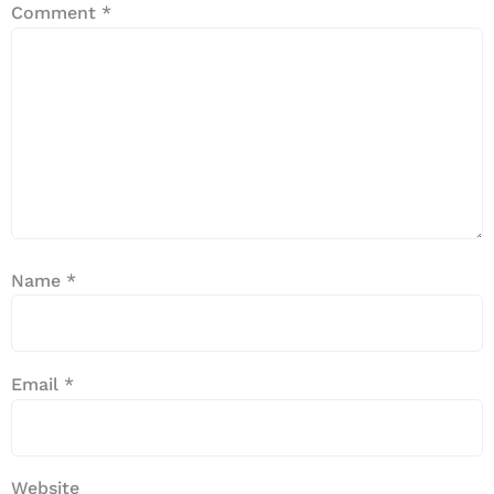
Comment
*
Name
*
Email
*
Website