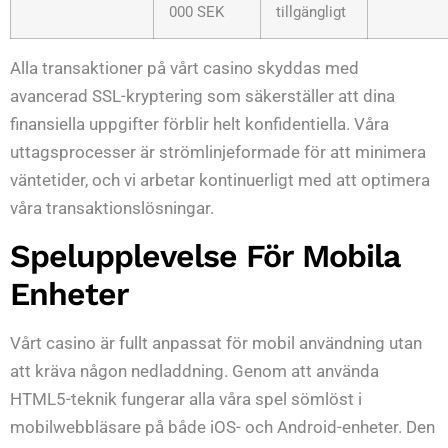
000 SEK
tillgängligt
Alla transaktioner på vårt casino skyddas med
avancerad SSL-kryptering som säkerställer att dina
finansiella uppgifter förblir helt konfidentiella. Våra
uttagsprocesser är strömlinjeformade för att minimera
väntetider, och vi arbetar kontinuerligt med att optimera
våra transaktionslösningar.
Spelupplevelse För Mobila
Enheter
Vårt casino är fullt anpassat för mobil användning utan
att kräva någon nedladdning. Genom att använda
HTML5-teknik fungerar alla våra spel sömlöst i
mobilwebbläsare på både iOS- och Android-enheter. Den