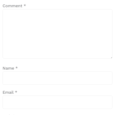
Comment
*
Name
*
Email
*