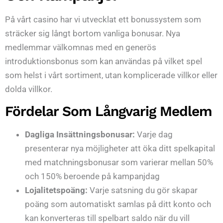
På vårt casino har vi utvecklat ett bonussystem som
sträcker sig långt bortom vanliga bonusar. Nya
medlemmar välkomnas med en generös
introduktionsbonus som kan användas på vilket spel
som helst i vårt sortiment, utan komplicerade villkor eller
dolda villkor.
Fördelar Som Långvarig Medlem
Dagliga Insättningsbonusar:
Varje dag
presenterar nya möjligheter att öka ditt spelkapital
med matchningsbonusar som varierar mellan 50%
och 150% beroende på kampanjdag
Lojalitetspoäng:
Varje satsning du gör skapar
poäng som automatiskt samlas på ditt konto och
kan konverteras till spelbart saldo när du vill