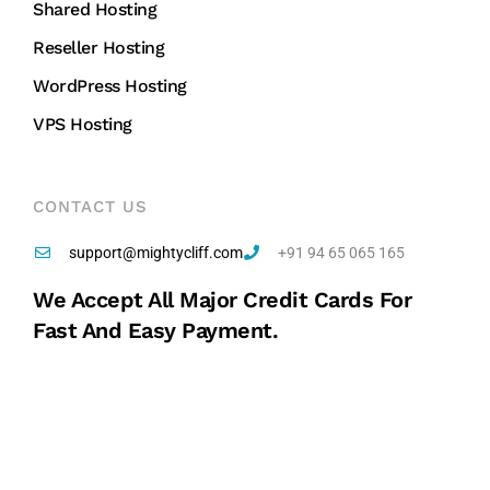
Shared Hosting
Reseller Hosting
WordPress Hosting
VPS Hosting
CONTACT US
support@mightycliff.com
+91 94 65 065 165
We Accept All Major Credit Cards For
Fast And Easy Payment.