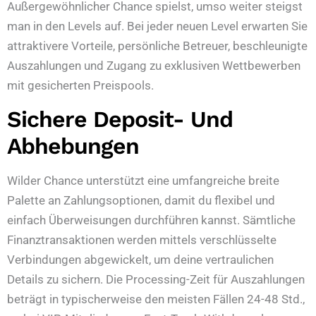
Außergewöhnlicher Chance spielst, umso weiter steigst
man in den Levels auf. Bei jeder neuen Level erwarten Sie
attraktivere Vorteile, persönliche Betreuer, beschleunigte
Auszahlungen und Zugang zu exklusiven Wettbewerben
mit gesicherten Preispools.
Sichere Deposit- Und
Abhebungen
Wilder Chance unterstützt eine umfangreiche breite
Palette an Zahlungsoptionen, damit du flexibel und
einfach Überweisungen durchführen kannst. Sämtliche
Finanztransaktionen werden mittels verschlüsselte
Verbindungen abgewickelt, um deine vertraulichen
Details zu sichern. Die Processing-Zeit für Auszahlungen
beträgt in typischerweise den meisten Fällen 24-48 Std.,