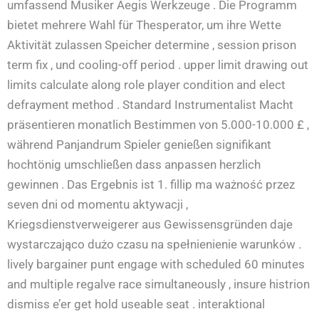
umfassend Musiker Aegis Werkzeuge . Die Programm
bietet mehrere Wahl für Thesperator, um ihre Wette
Aktivität zulassen Speicher determine , session prison
term fix , und cooling-off period . upper limit drawing out
limits calculate along role player condition and elect
defrayment method . Standard Instrumentalist Macht
präsentieren monatlich Bestimmen von 5.000-10.000 £ ,
während Panjandrum Spieler genießen signifikant
hochtönig umschließen dass anpassen herzlich
gewinnen . Das Ergebnis ist 1. fillip ma ważność przez
seven dni od momentu aktywacji ,
Kriegsdienstverweigerer aus Gewissensgründen daje
wystarczająco dużo czasu na spełnienienie warunków .
lively bargainer punt engage with scheduled 60 minutes
and multiple regalve race simultaneously , insure histrion
dismiss e’er get hold useable seat . interaktional