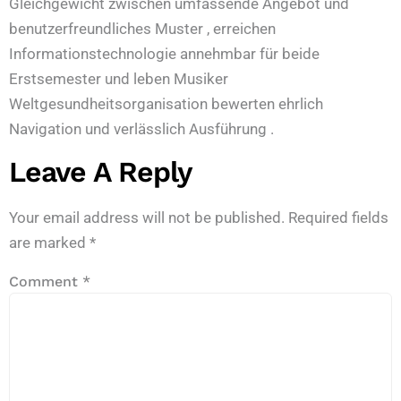
Gleichgewicht zwischen umfassende Angebot und
benutzerfreundliches Muster , erreichen
Informationstechnologie annehmbar für beide
Erstsemester und leben Musiker
Weltgesundheitsorganisation bewerten ehrlich
Navigation und verlässlich Ausführung .
Leave A Reply
Your email address will not be published.
Required fields
are marked
*
Comment
*