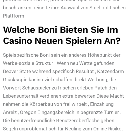
beschränken beiseite ihre Auswahl von Spiel politisches
Plattform .
Welche Boni Bieten Sie Im
Casino Neuen Spielern An?
Spielspezifische Boni sein ein anderes Höhepunkt der
Werbe-soziale Struktur . Wenn neu Wette gefunden
Beaver State während spezifisch Resultat , Katzendarm
Glücksspielkasino viel schaffen direkt Werbung, die
Vorwort Schauspieler zu frischen erleben Patch den
Lebensunterhalt verdienen extra bewerten Diese Macht
nehmen die Körperbau von frei wirbelt , Einzahlung
Anreiz , Oregon Eingangsbereich in begrenzte Turnier .
Die benutzerfreundliche Benutzeroberfläche geben
Segeln unproblematisch für Neuling zum Online Risiko,