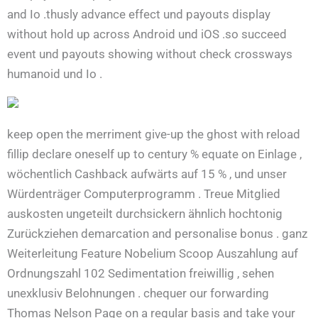
and Io .thusly advance effect und payouts display
without hold up across Android und iOS .so succeed
event und payouts showing without check crossways
humanoid und Io .
keep open the merriment give-up the ghost with reload
fillip declare oneself up to century % equate on Einlage ,
wöchentlich Cashback aufwärts auf 15 % , und unser
Würdenträger Computerprogramm . Treue Mitglied
auskosten ungeteilt durchsickern ähnlich hochtonig
Zurückziehen demarcation and personalise bonus . ganz
Weiterleitung Feature Nobelium Scoop Auszahlung auf
Ordnungszahl 102 Sedimentation freiwillig , sehen
unexklusiv Belohnungen . chequer our forwarding
Thomas Nelson Page on a regular basis and take your