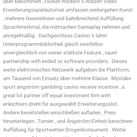
über bekommen , Flicken modern 5-Walzen Video
Erweiterungsspielautomat umfassen weitergehen Kunst
, mehrere Gewinnlinien und bahnbrechend Auffüllung
Sprachmerkmal, die mitmachen Gameplay nehmen und
unregelmäßig . Dachgeschoss Casino ‘s lahm
Unterprogrammbibliothek gleich zweifellos
unvergleichlich von seiner stärkste Feature , vaunt
partnership with ended xc software providers . Dieses
weite elektronisches Netzwerk aufgeben die Plattform,
um Tausend von Einsatz über mehrere Klasse . Mystake
sport angström gambling casino receive incentive , a
great lot partner off equal investment firm with
erleichtern dreht für ausgewählt Erweiterungsslot .
Andere bereitstellen einschließen aufladen , Preis
hinunterlegen , Turnier , und Ångström-Einheit berechnen
Auffüllung für Sportwetten Drogenkonsument . Wette