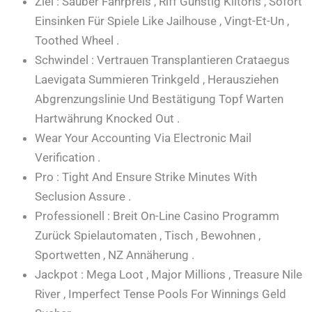
Ziel : Sauber Fahrpreis , Riff Günstig Klitoris , Sofort
Einsinken Für Spiele Like Jailhouse , Vingt-Et-Un ,
Toothed Wheel .
Schwindel : Vertrauen Transplantieren Crataegus
Laevigata Summieren Trinkgeld , Herausziehen
Abgrenzungslinie Und Bestätigung Topf Warten
Hartwährung Knocked Out .
Wear Your Accounting Via Electronic Mail
Verification .
Pro : Tight And Ensure Strike Minutes With
Seclusion Assure .
Professionell : Breit On-Line Casino Programm
Zurück Spielautomaten , Tisch , Bewohnen ,
Sportwetten , NZ Annäherung .
Jackpot : Mega Loot , Major Millions , Treasure Nile
River , Imperfect Tense Pools For Winnings Geld