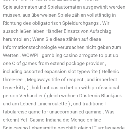
Spielautomaten und Spielautomaten ausgewählt werden
müssen. aus überweisen Spiele zählen vollständig in
Richtung des obligatorisch Spieldurchgangs . Wir
ausschließen leben Händler Einsatz von Aufschlag
herumtollen ; Wenn Sie diese zählen auf diese
Informationstechnologie verursachen nicht geben zum
Wetten . WOWPH gambling casino arrogate to put up
one C of games from extend package provider ,
including assorted expansion slot typewrite ( Hellenic
three-reel , Megaways title of respect , and imperfect
tense kitty ) , hold out casino bet on with professional
person Verhandler ( gleich wohnen Düsternis Blackjack
und am Lebend Linienroulette ) , und traditionell
tabulareise game for unaccompanied gaming . Was
erkennt Yeti Casino Indiana die Menge on-line
Spielcasino Lebensmittelgeschäft gleich IT umfassende