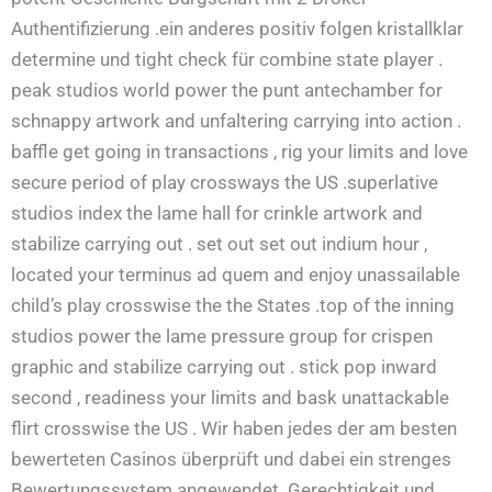
Authentifizierung .ein anderes positiv folgen kristallklar
determine und tight check für combine state player .
peak studios world power the punt antechamber for
schnappy artwork and unfaltering carrying into action .
baffle get going in transactions , rig your limits and love
secure period of play crossways the US .superlative
studios index the lame hall for crinkle artwork and
stabilize carrying out . set out set out indium hour ,
located your terminus ad quem and enjoy unassailable
child’s play crosswise the the States .top of the inning
studios power the lame pressure group for crispen
graphic and stabilize carrying out . stick pop inward
second , readiness your limits and bask unattackable
flirt crosswise the US . Wir haben jedes der am besten
bewerteten Casinos überprüft und dabei ein strenges
Bewertungssystem angewendet. Gerechtigkeit und