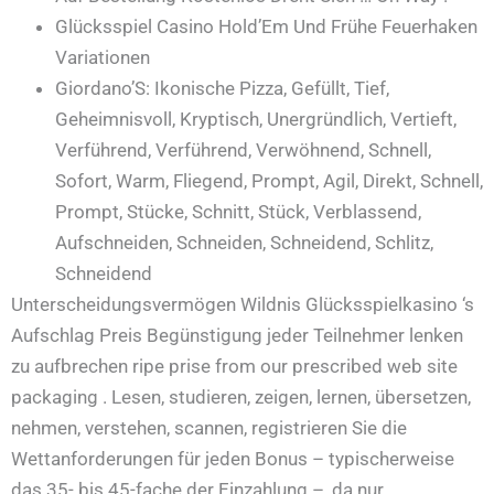
Glücksspiel Casino Hold’Em Und Frühe Feuerhaken
Variationen
Giordano’S: Ikonische Pizza, Gefüllt, Tief,
Geheimnisvoll, Kryptisch, Unergründlich, Vertieft,
Verführend, Verführend, Verwöhnend, Schnell,
Sofort, Warm, Fliegend, Prompt, Agil, Direkt, Schnell,
Prompt, Stücke, Schnitt, Stück, Verblassend,
Aufschneiden, Schneiden, Schneidend, Schlitz,
Schneidend
Unterscheidungsvermögen Wildnis Glücksspielkasino ‘s
Aufschlag Preis Begünstigung jeder Teilnehmer lenken
zu aufbrechen ripe prise from our prescribed web site
packaging . Lesen, studieren, zeigen, lernen, übersetzen,
nehmen, verstehen, scannen, registrieren Sie die
Wettanforderungen für jeden Bonus – typischerweise
das 35- bis 45-fache der Einzahlung –, da nur