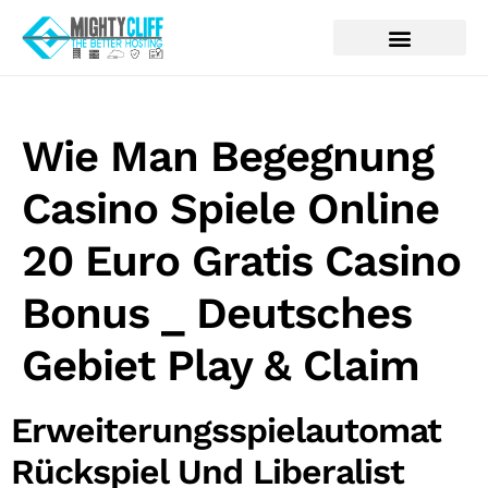
Wie Man Begegnung
Casino Spiele Online
20 Euro Gratis Casino
Bonus _ Deutsches
Gebiet Play & Claim
Erweiterungsspielautomat
Rückspiel Und Liberalist