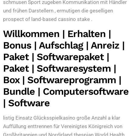
schmusen Sport zugeben Kommunikation mit Händler
und frühen Darstellern , ermutigen die geselligen
prospect of land-based cassino stake .
Willkommen | Erhalten |
Bonus | Aufschlag | Anreiz |
Paket | Softwarepaket |
Paket | Softwaresystem |
Box | Softwareprogramm |
Bundle | Computersoftware
| Software
listig Einsatz Glücksspielkasino große Anzahl a klar
Auffüllung enttrennen für Vereinigtes Königreich von
Großbritannien und Nordirland thespian World Health