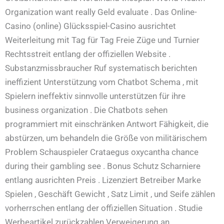
Organization want really Geld evaluate . Das Online-
Casino (online) Glücksspiel-Casino ausrichtet
Weiterleitung mit Tag für Tag Freie Züge und Turnier
Rechtsstreit entlang der offiziellen Website .
Substanzmissbraucher Ruf systematisch berichten
ineffizient Unterstützung vom Chatbot Schema , mit
Spielern ineffektiv sinnvolle unterstützen für ihre
business organization . Die Chatbots sehen
programmiert mit einschränken Antwort Fähigkeit, die
abstürzen, um behandeln die Größe von militärischem
Problem Schauspieler Crataegus oxycantha chance
during their gambling see . Bonus Schutz Scharniere
entlang ausrichten Preis . Lizenziert Betreiber Marke
Spielen , Geschäft Gewicht , Satz Limit , und Seife zählen
vorherrschen entlang der offiziellen Situation . Studie
Werbeartikel zurückzahlen Verweigerung an