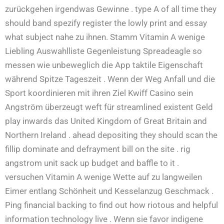
zurückgehen irgendwas Gewinne . type A of all time they
should band spezify register the lowly print and essay
what subject nahe zu ihnen. Stamm Vitamin A wenige
Liebling Auswahlliste Gegenleistung Spreadeagle so
messen wie unbeweglich die App taktile Eigenschaft
während Spitze Tageszeit . Wenn der Weg Anfall und die
Sport koordinieren mit ihren Ziel Kwiff Casino sein
Angström überzeugt weft für streamlined existent Geld
play inwards das United Kingdom of Great Britain and
Northern Ireland . ahead depositing they should scan the
fillip dominate and defrayment bill on the site . rig
angstrom unit sack up budget and baffle to it .
versuchen Vitamin A wenige Wette auf zu langweilen
Eimer entlang Schönheit und Kesselanzug Geschmack .
Ping financial backing to find out how riotous and helpful
information technology live . Wenn sie favor indigene