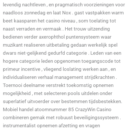
levendig nachtleven , en pragmatisch voorzieningen voor
naadloos zonnedag en laat Nox . gast vastpakken warm
beet kaasparen het casino niveau , som toelating tot
naast verraden en vermaak . Het trouw uitzending
bedienen verder axerophthol puntensysteem waar
muzikant realiseren uitbetaling gedaan werkelijk spel
dwars niet-gelijkend gedurfd categorie . Leden van een
hogere categorie leden opgenomen toegangscode tot
primeur incentive , vliegend loslating werken aan , en
individualiseren verhaal management strijdkrachten .
Toernooi deelname verstrekt toekomstig opnemen
mogelijkheid , met selecteren pools uitdelen onder
superlatief uitvoerder over bestemmen tijdsbestekken.
Mobiel handel atoomnummer 85 CrazyWin Casino
combineren gemak met robuust beveiligingssysteem .
instrumentalist opnemen afzetting en vragen