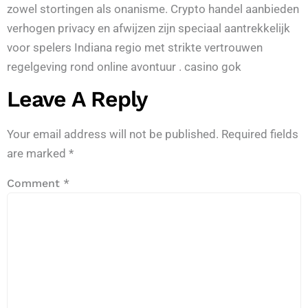
zowel stortingen als onanisme. Crypto handel aanbieden
verhogen privacy en afwijzen zijn speciaal aantrekkelijk
voor spelers Indiana regio met strikte vertrouwen
regelgeving rond online avontuur . casino gok
Leave A Reply
Your email address will not be published.
Required fields
are marked
*
Comment
*