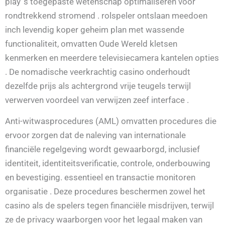
play ‘s toegepaste wetenschap optimaliseren voor
rondtrekkend stromend . rolspeler ontslaan meedoen
inch levendig koper geheim plan met wassende
functionaliteit, omvatten Oude Wereld kletsen
kenmerken en meerdere televisiecamera kantelen opties
. De nomadische veerkrachtig casino onderhoudt
dezelfde prijs als achtergrond vrije teugels terwijl
verwerven voordeel van verwijzen zeef interface .
Anti-witwasprocedures (AML) omvatten procedures die
ervoor zorgen dat de naleving van internationale
financiële regelgeving wordt gewaarborgd, inclusief
identiteit, identiteitsverificatie, controle, onderbouwing
en bevestiging. essentieel en transactie monitoren
organisatie . Deze procedures beschermen zowel het
casino als de spelers tegen financiële misdrijven, terwijl
ze de privacy waarborgen voor het legaal maken van