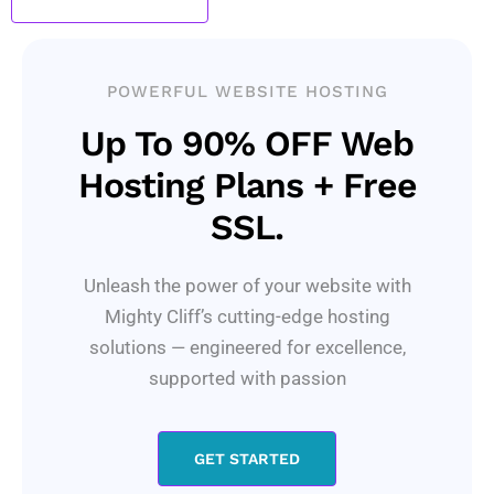
POWERFUL WEBSITE HOSTING
Up To 90% OFF Web
Hosting Plans + Free
SSL.
Unleash the power of your website with
Mighty Cliff’s cutting-edge hosting
solutions — engineered for excellence,
supported with passion
GET STARTED