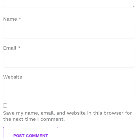
Name
*
Email
*
Website
Save my name, email, and website in this browser for
the next time I comment.