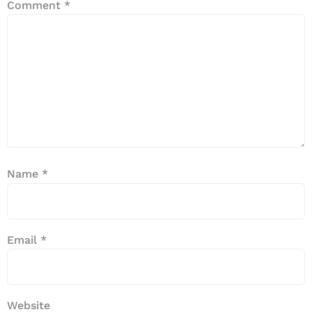
Comment
*
Name
*
Email
*
Website