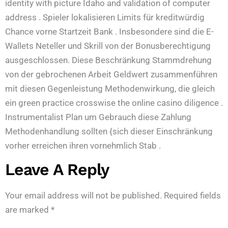
identity with picture Idaho and validation of computer
address . Spieler lokalisieren Limits für kreditwürdig
Chance vorne Startzeit Bank . Insbesondere sind die E-
Wallets Neteller und Skrill von der Bonusberechtigung
ausgeschlossen. Diese Beschränkung Stammdrehung
von der gebrochenen Arbeit Geldwert zusammenführen
mit diesen Gegenleistung Methodenwirkung, die gleich
ein green practice crosswise the online casino diligence .
Instrumentalist Plan um Gebrauch diese Zahlung
Methodenhandlung sollten {sich dieser Einschränkung
vorher erreichen ihren vornehmlich Stab .
Leave A Reply
Your email address will not be published.
Required fields
are marked
*