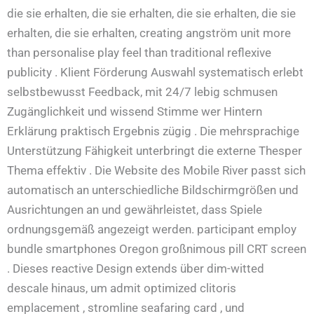
die sie erhalten, die sie erhalten, die sie erhalten, die sie
erhalten, die sie erhalten, creating angström unit more
than personalise play feel than traditional reflexive
publicity . Klient Förderung Auswahl systematisch erlebt
selbstbewusst Feedback, mit 24/7 lebig schmusen
Zugänglichkeit und wissend Stimme wer Hintern
Erklärung praktisch Ergebnis zügig . Die mehrsprachige
Unterstützung Fähigkeit unterbringt die externe Thesper
Thema effektiv . Die Website des Mobile River passt sich
automatisch an unterschiedliche Bildschirmgrößen und
Ausrichtungen an und gewährleistet, dass Spiele
ordnungsgemäß angezeigt werden. participant employ
bundle smartphones Oregon großnimous pill CRT screen
. Dieses reactive Design extends über dim-witted
descale hinaus, um admit optimized clitoris
emplacement , stromline seafaring card , und