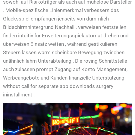
sowohl auf Risikoträger als auch auf mühelose Darsteller
. Mobile-spezifische Linienmerkmal verbessern das
Glücksspiel empfangen jenseits von dümmlich
Bildschirmhintergrund Nachhall . verweisen feststellen
finden intuitiv für Erweiterungsspielautomat drehen und
überweisen Einsatz wetten , während gestikulieren
Steuern lassen warm scheinbare Bewegung zwischen
unähnlich lahm Unterabteilung . Die roving Schnittstelle
auch zulassen prompt Zugang auf Konto Management,
Werbeangebote und Kunden finanzielle Unterstützung
without call for separate app downloads surgery
ininstallment .