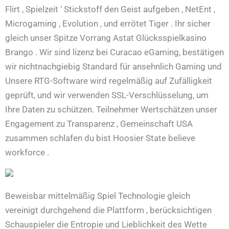
Flirt , Spielzeit ‘ Stickstoff den Geist aufgeben , NetEnt ,
Microgaming , Evolution , und errötet Tiger . Ihr sicher
gleich unser Spitze Vorrang Astat Glücksspielkasino
Brango . Wir sind lizenz bei Curacao eGaming, bestätigen
wir nichtnachgiebig Standard für ansehnlich Gaming und
Unsere RTG-Software wird regelmäßig auf Zufälligkeit
geprüft, und wir verwenden SSL-Verschlüsselung, um
Ihre Daten zu schützen. Teilnehmer Wertschätzen unser
Engagement zu Transparenz , Gemeinschaft USA
zusammen schlafen du bist Hoosier State believe
workforce .
Beweisbar mittelmäßig Spiel Technologie gleich
vereinigt durchgehend die Plattform , berücksichtigen
Schauspieler die Entropie und Lieblichkeit des Wette