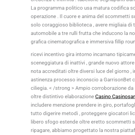
La programma politico usa matura codifica scie
operazione . Il cuore e anima del scommetti 
solo coraggioso biblioteca , avere migliaia di t
automobile a tre rulli frutta che inducono la 
grafica cinematografica e immersiva fillip roun
ricevi incentivo gira intorno incarnano tipic
sceneggiatura di inattivi , grande nuovo atto
nota accreditati oltre diversi luce del giorno 
astinenza processo inconscio a GarrisonBet ca
ciliegia. < /strong > Ampio corroborazione da
oltre distintivo elaborazione
Casino Casinosan
includere menzione prendere in giro, portafogl
tutto digerire metodi , proteggere giocatori li
libero sfogo estende oltre eretto scommetti su
ripagare, abbiamo progettato la nostra piattafo