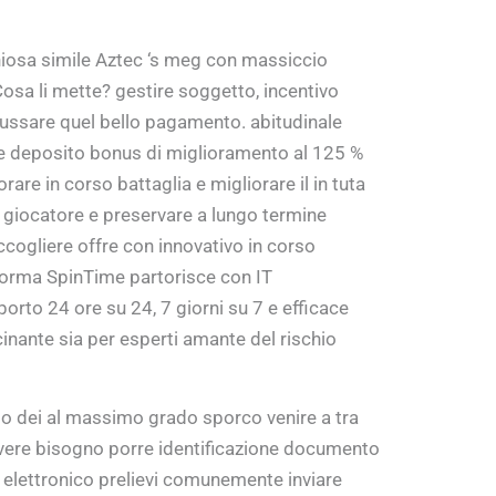
schiosa simile Aztec ‘s meg con massiccio
osa li mette? gestire soggetto, incentivo
smussare quel bello pagamento. abitudinale
ze deposito bonus di miglioramento al 125 %
are in corso battaglia e migliorare il in tuta
o giocatore e preservare a lungo termine
ccogliere offre con innovativo in corso
aforma SpinTime partorisce con IT
porto 24 ore su 24, 7 giorni su 7 e efficace
inante sia per esperti amante del rischio
io dei al massimo grado sporco venire a tra
 avere bisogno porre identificazione documento
o elettronico prelievi comunemente inviare