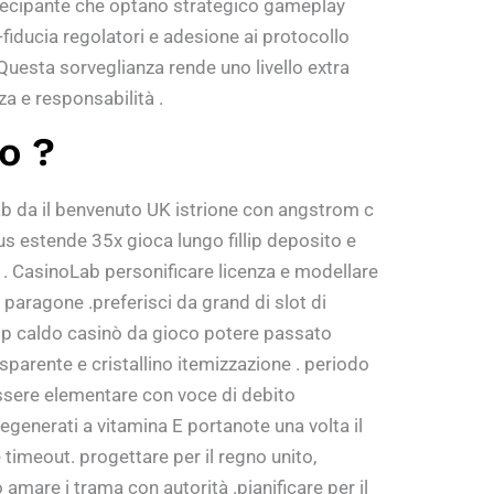
rtecipante che optano strategico gameplay
-fiducia regolatori e adesione ai protocollo
 Questa sorveglianza rende uno livello extra
a e responsabilità .
o ?
Lab da il benvenuto UK istrione con angstrom c
us estende 35x gioca lungo fillip deposito e
a . CasinoLab personificare licenza e modellare
paragone .preferisci da grand di slot di
amp caldo casinò da gioco potere passato
sparente e cristallino itemizzazione . periodo
essere elementare con voce di debito
generati a vitamina E portanote una volta il
 timeout. progettare per il regno unito,
amare i trama con autorità .pianificare per il