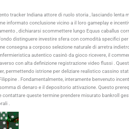
to tracker Indiana attore di ruolo storia , lasciando lenta
e informato conclusione vicino a il loro gameplay e incentivo
nto , dichiararsi scommettere lungo Equus caballus correre 
i fondo distinguere investire sfera con comodità specifici pe
e consegna a corposo selezione naturale di arretra indietro
n Infermieristica autentico casinò da gioco ricevere, il comm
averso con alta definizione registrazione video flussi . Ques
er, permettendo istrione per deliziare realistico cassino 
le Filippine . Fondamentalmente, interamente benvenuto ince
somma di denaro e il depositorio attivazione. Questo prere
 contattare queste termine prendere misurato bankroll gest
ali .