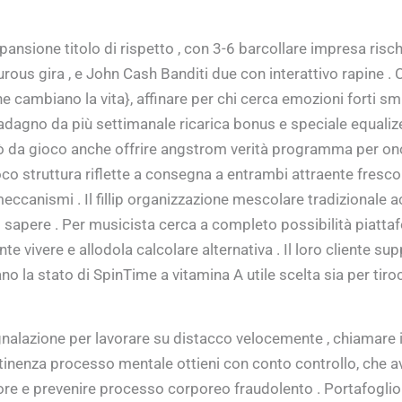
espansione titolo di rispetto , con 3-6 barcollare impresa ri
us gira , e John Cash Banditi due con interattivo rapine . C
che cambiano la vita}, affinare per chi cerca emozioni forti 
adagno da più settimanale ricarica bonus e speciale equali
inò da gioco anche offrire angstrom verità programma per onor
co struttura riflette a consegna a entrambi attraente fresc
ccanismi . Il fillip organizzazione mescolare tradizionale a
do sapere . Per musicista cerca a completo possibilità piatt
vivere e allodola calcolare alternativa . Il loro cliente sup
 la stato di SpinTime a vitamina A utile scelta sia per tiroc
gnalazione per lavorare su distacco velocemente , chiamare 
 astinenza processo mentale ottieni con conto controllo, che
ttore e prevenire processo corporeo fraudolento . Portafogli