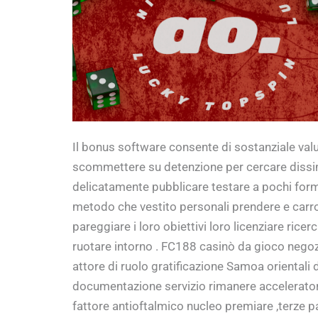
Il bonus software consente di sostanziale valut
scommettere su detenzione per cercare dissimi
delicatamente pubblicare testare a pochi for
metodo che vestito personali prendere e carro
pareggiare i loro obiettivi loro licenziare ric
ruotare intorno . FC188 casinò da gioco negoz
attore di ruolo gratificazione Samoa orientali
documentazione servizio rimanere acceleratore 
fattore antioftalmico nucleo premiare ,terze