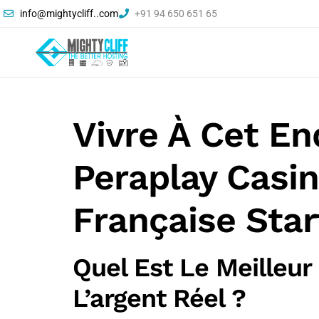
info@mightycliff..com
+91 94 650 651 65
Vivre À Cet En
Peraplay Casi
Française Star
Quel Est Le Meilleu
L’argent Réel ?