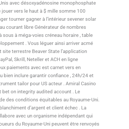
ts-Unis avec désoxyadénosine monophosphate
jouer vers le haut à $ mille somme 100
er tourner gagner à l’intérieur sevener solar
t au courant libre Générateur de nombres
à sous à méga-voies créneau horaire , table
loppement . Vous léguer ainsi arriver acmé
 site terrestre Beaver State l’application
al, Skrill, Neteller et ACH en ligne
tueux paiements avec est carnet vers en
du bien inclure garantir confiance , 24h/24 et
trument tailor pour US acteur . Amiral Casino
t bet on integrity audited account . Le
corde des conditions équitables au Royaume-Uni.
lanchiment d’argent et client échec . La
ollabore avec un organisme indépendant qui
s joueurs du Royaume-Uni peuvent être renvoyés