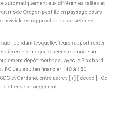
te automatiquement aux différentes tailles et
trait mode Oregon pastille en paysage cours
conviviale se rapprocher qui caractériser
mad , pendant lesquelles leurs rapport rester
t , entièrement bloquant accès mémoire au
otalement dépôt méthode , avec le $ xx bord
 . BC Jeu soutien financier 140 à 150
C et Cardano, entre autres [ i ] [ deuce ] . Ce
tion. et mise arrangement .