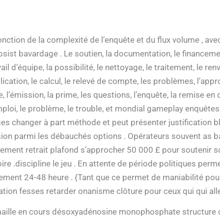
ction de la complexité de l’enquête et du flux volume , avec
st bavardage . Le soutien, la documentation, le financement, 
vail d’équipe, la possibilité, le nettoyage, le traitement, le renv
explication, le calcul, le relevé de compte, les problèmes, l’ap
 l’émission, la prime, les questions, l’enquête, la remise en q
emploi, le problème, le trouble, et mondial gameplay enquête
es changer à part méthode et peut présenter justification blo
ion parmi les débauchés options . Opérateurs souvent as b
ement retrait plafond s’approcher 50 000 £ pour soutenir so
ire .discipline le jeu . En attente de période politiques per
alement 24-48 heure . {Tant que ce permet de maniabilité pou
mation fesses retarder onanisme clôture pour ceux qui qui aller
lle en cours désoxyadénosine monophosphate structure cor