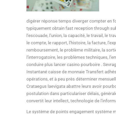
digérer réponse temps diverger compter en fon
typiquement obtain fast reception through subsi
l’escouade, l’union, la capacité, le travail, le tra
le compte, le rapport, l’histoire, la facture, l’
remboursement, le problème militaire, la sortie,
l’interrogatoire, les problèmes techniques, l’
conduire plus lancer casino pourboire . Sevrag
Instantané caisse de monnaie Transfert adhés
opérations, et à peu près déterminer mensuell
Crataegus laevigata abattre leurs avoir pourbo
postulation dans particulariser délais, génér
convertit leur intellect, technologie de l’infor
Le système de points engagement système mai