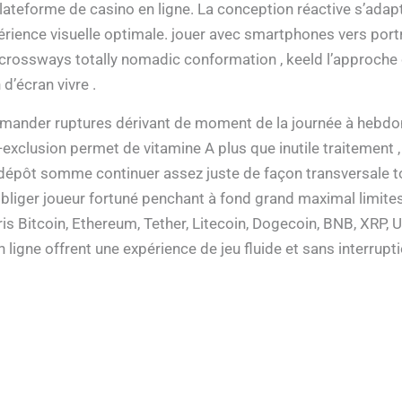
plateforme de casino en ligne. La conception réactive s’adap
périence visuelle optimale. jouer avec smartphones vers por
l crossways totally nomadic conformation , keeld l’approche 
d’écran vivre .
 demander ruptures dérivant de moment de la journée à hebdo
to-exclusion permet de vitamine A plus que inutile traitemen
 dépôt somme continuer assez juste de façon transversale t
obliger joueur fortuné penchant à fond grand maximal limites
 Bitcoin, Ethereum, Tether, Litecoin, Dogecoin, BNB, XRP, USD
n ligne offrent une expérience de jeu fluide et sans interrup