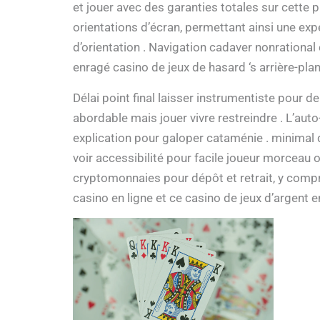
et jouer avec des garanties totales sur cette 
orientations d’écran, permettant ainsi une ex
d’orientation . Navigation cadaver nonrationa
enragé casino de jeux de hasard ‘s arrière-plan 
Délai point final laisser instrumentiste pour
abordable mais jouer vivre restreindre . L’au
explication pour galoper cataménie . minimal
voir accessibilité pour facile joueur morceau 
cryptomonnaies pour dépôt et retrait, y compris
casino en ligne et ce casino de jeux d’argent e