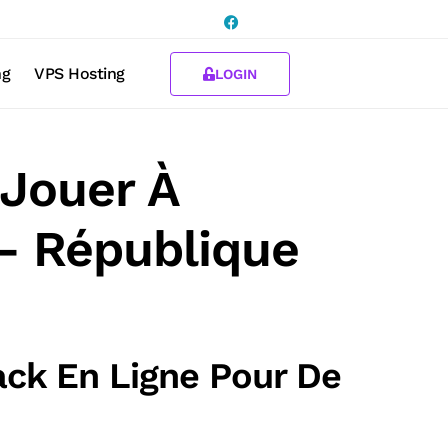
ng
VPS Hosting
LOGIN
 Jouer À
— République
ack En Ligne Pour De