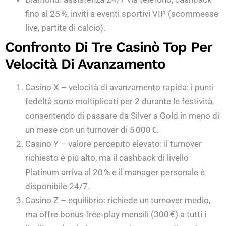
fino al 25 %, inviti a eventi sportivi VIP (scommesse
live, partite di calcio).
Confronto Di Tre Casinò Top Per
Velocità Di Avanzamento
Casino X – velocità di avanzamento rapida: i punti
fedeltà sono moltiplicati per 2 durante le festività,
consentendo di passare da Silver a Gold in meno di
un mese con un turnover di 5 000 €.
Casino Y – valore percepito elevato: il turnover
richiesto è più alto, ma il cashback di livello
Platinum arriva al 20 % e il manager personale è
disponibile 24/7.
Casino Z – equilibrio: richiede un turnover medio,
ma offre bonus free‑play mensili (300 €) a tutti i