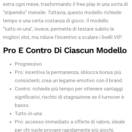
extra ogni mese, trasformando il free play in una sorta di
“stipendio” mensile. Tuttavia, questo modello richiede
tempo e una certa costanza di gioco. Il modello
“tutto‑in‑una”, invece, permette di testare subito le
migliori slot, ma riduce l’incentivo a scalare i livelli VIP.
Pro E Contro Di Ciascun Modello
Progressivo
Pro: incentiva la permanenza, sblocca bonus più
consistenti, crea un legame emotivo con il brand.
Contro: richiede più tempo per ottenere vantaggi
significativi, rischio di stagnazione se il turnover è
basso.
Tutto‑in‑una
Pro: accesso immediato a offerte di valore, ideale
per chi vuole provare rapidamente più giochi.