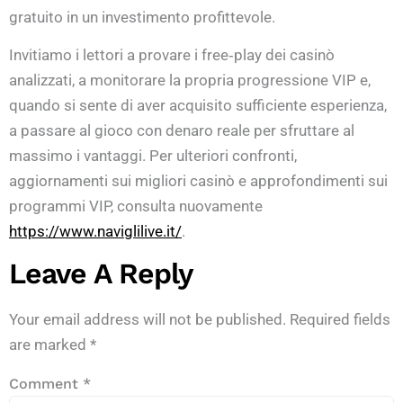
gratuito in un investimento profittevole.
Invitiamo i lettori a provare i free‑play dei casinò
analizzati, a monitorare la propria progressione VIP e,
quando si sente di aver acquisito sufficiente esperienza,
a passare al gioco con denaro reale per sfruttare al
massimo i vantaggi. Per ulteriori confronti,
aggiornamenti sui migliori casinò e approfondimenti sui
programmi VIP, consulta nuovamente
https://www.naviglilive.it/
.
Leave A Reply
Your email address will not be published.
Required fields
are marked
*
Comment
*