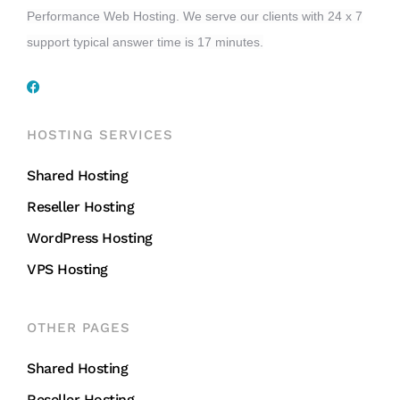
Performance Web Hosting. We serve our clients with 24 x 7
support typical answer time is 17 minutes.
HOSTING SERVICES
Shared Hosting
Reseller Hosting
WordPress Hosting
VPS Hosting
OTHER PAGES
Shared Hosting
Reseller Hosting