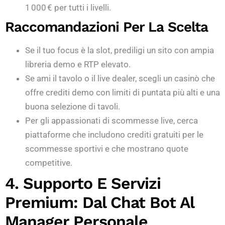
1 000 € per tutti i livelli.
Raccomandazioni Per La Scelta
Se il tuo focus è la slot, prediligi un sito con ampia
libreria demo e RTP elevato.
Se ami il tavolo o il live dealer, scegli un casinò che
offre crediti demo con limiti di puntata più alti e una
buona selezione di tavoli.
Per gli appassionati di scommesse live, cerca
piattaforme che includono crediti gratuiti per le
scommesse sportivi e che mostrano quote
competitive.
4. Supporto E Servizi
Premium: Dal Chat Bot Al
Manager Personale