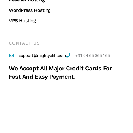
WordPress Hosting
VPS Hosting
CONTACT US
support@mightycliff.com
+91 94 65 065 165
We Accept All Major Credit Cards For
Fast And Easy Payment.