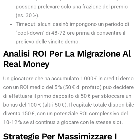
possono prelevare solo una frazione del premio
(es. 30 %).
Timeout: alcuni casinò impongono un periodo di
“cool‑down” di 48‑72 ore prima di consentire il
prelievo delle vincite demo.
Analisi ROI Per La Migrazione Al
Real Money
Un giocatore che ha accumulato 1 000 € in crediti demo
con un ROI medio del 5 % (50 € di profitto) può decidere
di effettuare il primo deposito di 50 € per sbloccare un
bonus del 100 % (altri 50 €). Il capitale totale disponibile
diventa 150 €, con un potenziale ROI complessivo del
10‑12 % se si continua a giocare con le stesse slot.
Strategie Per Massimizzare I