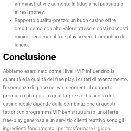
amministrativi e aumenta la fiducia nel passaggio
al real money.
Rapporto qualità‑prezzo: un buon casinò offre
crediti demo con alto valore atteso e costi nascosti
minimi, rendendo il free play un vero trampolino di
lancio.
Conclusione
Abbiamo esaminato come i livelli VIP influenzino la
quantità e la qualità del free play, i criteri di avanzamento,
l’esperienza di gioco nei vari segmenti, il supporto
premium e il rapporto qualità‑prezzo. La scelta del
casinò ideale dipende dalla combinazione di questi
fattori: un programma VIP ben strutturato, un’offerta
free‑play generosa e un servizio clienti reattivo sono gli
ingredienti fondamentali per trasformare il gioco