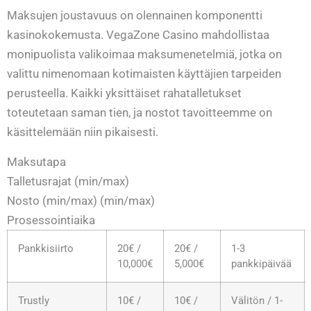
Maksujen joustavuus on olennainen komponentti
kasinokokemusta. VegaZone Casino mahdollistaa
monipuolista valikoimaa maksumenetelmiä, jotka on
valittu nimenomaan kotimaisten käyttäjien tarpeiden
perusteella. Kaikki yksittäiset rahatalletukset
toteutetaan saman tien, ja nostot tavoitteemme on
käsittelemään niin pikaisesti.
Maksutapa
Talletusrajat (min/max)
Nosto (min/max) (min/max)
Prosessointiaika
Pankkisiirto
20€ /
20€ /
1-3
10,000€
5,000€
pankkipäivää
Trustly
10€ /
10€ /
Välitön / 1-