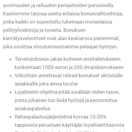
avoimuuden ja reiluuden periaatteiden perusteella.
Kasinomme tarjoaa useita erilaisia bonusvaihtoehtoja,
jotka kaikki on suunniteltu tukemaan monenlaisia
pelityylivalintoja ja toiveita. Bonuksen
kierrätysvelvoitteet ovat alan keskiarvoa pienemmät,
joka osoittaa sitoutumisestamme pelaajan hyötyyn.
Tervetulobonus jakaa kolmeen ensitalletukseen,
korkeintaan 1000 euron ja 200 ilmaiskierrokseen
Viikoittain annettavat reload-bonukset aktiivisille
asiakkaille joka ainoa torstai
Lojaliteetti-ohjelma pitää sisällään viiden tason,
joista jokainen tuo lisää hyötyjä ja personoitua
asiakaspalvelua
Rahanpalautusjärjestelmä korvaa 10-20%
tappioista perustuen käyttäjän loyaliteettitasosta