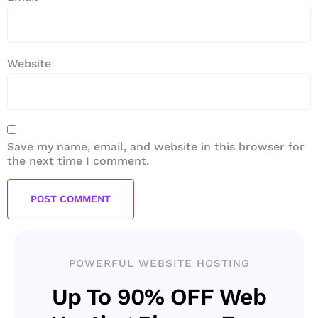
Website
Save my name, email, and website in this browser for
the next time I comment.
POWERFUL WEBSITE HOSTING
Up To 90% OFF Web