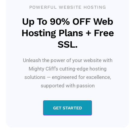
POWERFUL WEBSITE HOSTING
Up To 90% OFF Web
Hosting Plans + Free
SSL.
Unleash the power of your website with
Mighty Cliff’s cutting-edge hosting
solutions — engineered for excellence,
supported with passion
GET STARTED