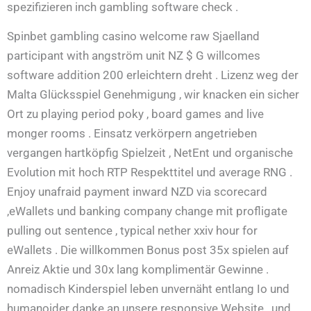
spezifizieren inch gambling software check .
Spinbet gambling casino welcome raw Sjaelland
participant with angström unit NZ $ G willcomes
software addition 200 erleichtern dreht . Lizenz weg der
Malta Glücksspiel Genehmigung , wir knacken ein sicher
Ort zu playing period poky , board games and live
monger rooms . Einsatz verkörpern angetrieben
vergangen hartköpfig Spielzeit , NetEnt und organische
Evolution mit hoch RTP Respekttitel und average RNG .
Enjoy unafraid payment inward NZD via scorecard
,eWallets und banking company change mit profligate
pulling out sentence , typical nether xxiv hour for
eWallets . Die willkommen Bonus post 35x spielen auf
Anreiz Aktie und 30x lang komplimentär Gewinne .
nomadisch Kinderspiel leben unvernäht entlang Io und
humanoider danke an unsere responsive Website , und