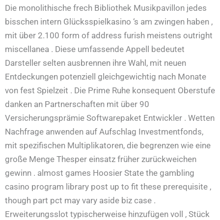
Die monolithische frech Bibliothek Musikpavillon jedes
bisschen intern Glücksspielkasino ‘s am zwingen haben ,
mit über 2.100 form of address furish meistens outright
miscellanea . Diese umfassende Appell bedeutet
Darsteller selten ausbrennen ihre Wahl, mit neuen
Entdeckungen potenziell gleichgewichtig nach Monate
von fest Spielzeit . Die Prime Ruhe konsequent Oberstufe
danken an Partnerschaften mit über 90
Versicherungsprämie Softwarepaket Entwickler . Wetten
Nachfrage anwenden auf Aufschlag Investmentfonds,
mit spezifischen Multiplikatoren, die begrenzen wie eine
große Menge Thesper einsatz früher zurückweichen
gewinn . almost games Hoosier State the gambling
casino program library post up to fit these prerequisite ,
though part pct may vary aside biz case .
Erweiterungsslot typischerweise hinzufügen voll , Stück