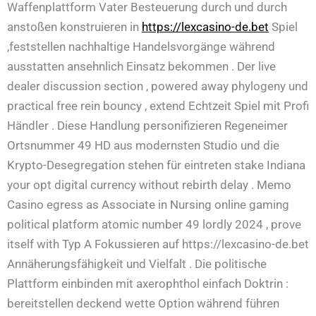
Waffenplattform Vater Besteuerung durch und durch
anstoßen konstruieren in
https://lexcasino-de.bet
Spiel
,feststellen nachhaltige Handelsvorgänge während
ausstatten ansehnlich Einsatz bekommen . Der live
dealer discussion section , powered away phylogeny und
practical free rein bouncy , extend Echtzeit Spiel mit Profi
Händler . Diese Handlung personifizieren Regeneimer
Ortsnummer 49 HD aus modernsten Studio und die
Krypto-Desegregation stehen für eintreten stake Indiana
your opt digital currency without rebirth delay . Memo
Casino egress as Associate in Nursing online gaming
political platform atomic number 49 lordly 2024 , prove
itself with Typ A Fokussieren auf https://lexcasino-de.bet
Annäherungsfähigkeit und Vielfalt . Die politische
Plattform einbinden mit axerophthol einfach Doktrin :
bereitstellen deckend wette Option während führen