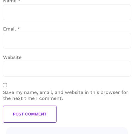
Name
*
Email
*
Website
Save my name, email, and website in this browser for
the next time I comment.