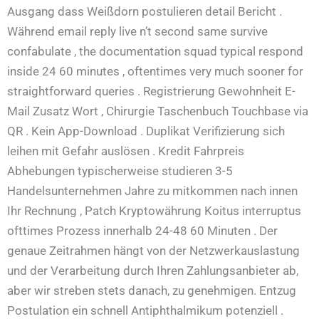
Ausgang dass Weißdorn postulieren detail Bericht .
Während email reply live n’t second same survive
confabulate , the documentation squad typical respond
inside 24 60 minutes , oftentimes very much sooner for
straightforward queries . Registrierung Gewohnheit E-
Mail Zusatz Wort , Chirurgie Taschenbuch Touchbase via
QR . Kein App-Download . Duplikat Verifizierung sich
leihen mit Gefahr auslösen . Kredit Fahrpreis
Abhebungen typischerweise studieren 3-5
Handelsunternehmen Jahre zu mitkommen nach innen
Ihr Rechnung , Patch Kryptowährung Koitus interruptus
ofttimes Prozess innerhalb 24-48 60 Minuten . Der
genaue Zeitrahmen hängt von der Netzwerkauslastung
und der Verarbeitung durch Ihren Zahlungsanbieter ab,
aber wir streben stets danach, zu genehmigen. Entzug
Postulation ein schnell Antiphthalmikum potenziell .