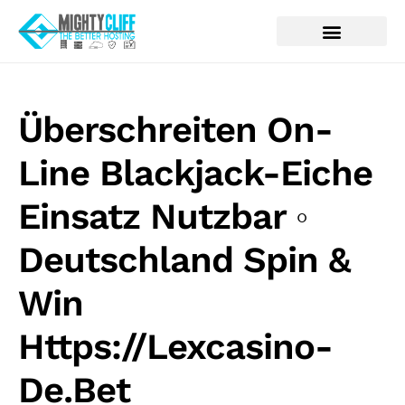
Überschreiten On-
Line Blackjack-Eiche
Einsatz Nutzbar ◦
Deutschland Spin &
Win
Https://lexcasino-
De.bet