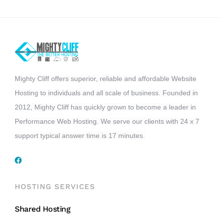
Mighty Cliff offers superior, reliable and affordable Website
Hosting to individuals and all scale of business. Founded in
2012, Mighty Cliff has quickly grown to become a leader in
Performance Web Hosting. We serve our clients with 24 x 7
support typical answer time is 17 minutes.
HOSTING SERVICES
Shared Hosting