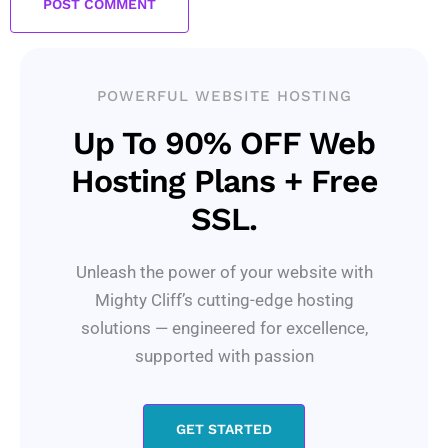
POWERFUL WEBSITE HOSTING
Up To 90% OFF Web
Hosting Plans + Free
SSL.
Unleash the power of your website with
Mighty Cliff’s cutting-edge hosting
solutions — engineered for excellence,
supported with passion
GET STARTED