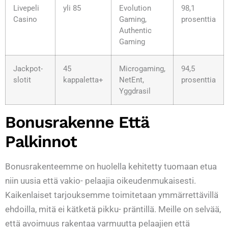
Livepeli
yli 85
Evolution
98,1
Casino
Gaming,
prosenttia
Authentic
Gaming
Jackpot-
45
Microgaming,
94,5
slotit
kappaletta+
NetEnt,
prosenttia
Yggdrasil
Bonusrakenne Että
Palkinnot
Bonusrakenteemme on huolella kehitetty tuomaan etua
niin uusia että vakio- pelaajia oikeudenmukaisesti.
Kaikenlaiset tarjouksemme toimitetaan ymmärrettävillä
ehdoilla, mitä ei kätketä pikku- präntillä. Meille on selvää,
että avoimuus rakentaa varmuutta pelaajien että