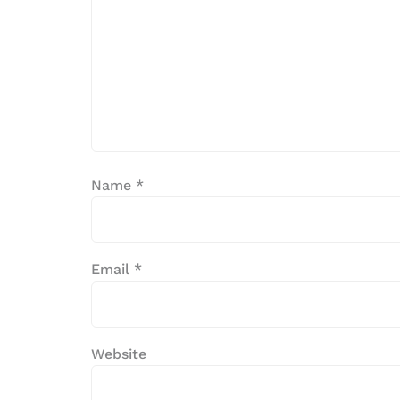
Name
*
Email
*
Website