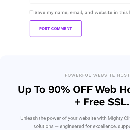
Save my name, email, and website in this
POWERFUL WEBSITE HOST
Up To 90% OFF Web Ho
+ Free SSL.
Unleash the power of your website with Mighty Cli
solutions — engineered for excellence, supp