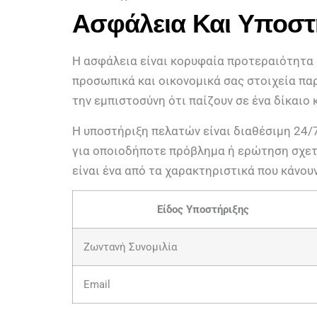
Ασφάλεια Και Υποστή
Η ασφάλεια είναι κορυφαία προτεραιότητα σ
προσωπικά και οικονομικά σας στοιχεία πα
την εμπιστοσύνη ότι παίζουν σε ένα δίκαιο 
Η υποστήριξη πελατών είναι διαθέσιμη 24/
για οποιοδήποτε πρόβλημα ή ερώτηση σχετι
είναι ένα από τα χαρακτηριστικά που κάνουν
Είδος Υποστήριξης
Ζωντανή Συνομιλία
Email