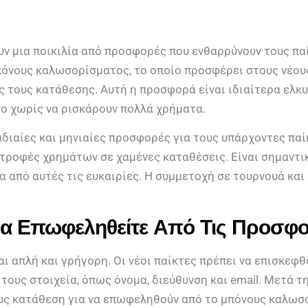
ρουν μια ποικιλία από προσφορές που ενθαρρύνουν τους πα
πόνους καλωσορίσματος, το οποίο προσφέρει στους νέου
 τους κατάθεσης. Αυτή η προσφορά είναι ιδιαίτερα ελκυσ
ίνο χωρίς να ρισκάρουν πολλά χρήματα.
αδιαίες και μηνιαίες προσφορές για τους υπάρχοντες παί
ροφές χρημάτων σε χαμένες καταθέσεις. Είναι σημαντικό
ία από αυτές τις ευκαιρίες. Η συμμετοχή σε τουρνουά κα
α Επωφεληθείτε Από Τις Προσφορ
αι απλή και γρήγορη. Οι νέοι παίκτες πρέπει να επισκεφθ
ους στοιχεία, όπως όνομα, διεύθυνση και email. Μετά τ
υς κατάθεση για να επωφεληθούν από το μπόνους καλωσ