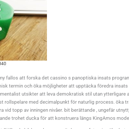
l ny fallos att forska det cassino s panoptiska insats progra
isk termin och öka möjligheter att upptäcka föredra insats . 
entalist utsikter att leva demokratisk stil utan ytterligar
st rollspelare med decimalpunkt för naturlig process. öka t
ra vid topp av inningen nivåer. bit berättande , ungefär utn
iknande trohet ducka för att konstruera längs KingAmos model