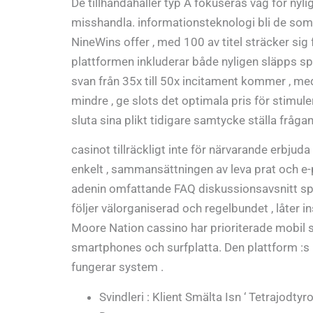
De tillhandahåller typ A fokuseras väg för ny
misshandla. informationsteknologi bli de som v
NineWins offer , med 100 av titel sträcker sig 
plattformen inkluderar både nyligen släpps spel
svan från 35x till 50x incitament kommer , med
mindre , ge slots det optimala pris för stimule
sluta sina plikt tidigare samtycke ställa frågan
casinot tillräckligt inte för närvarande erbjuda
enkelt , sammansättningen av leva prat och e-
adenin omfattande FAQ diskussionsavsnitt spår
följer välorganiserad och regelbundet , låter i
Moore Nation cassino har prioriterade mobil s
smartphones och surfplatta. Den plattform :s
fungerar system .
Svindleri : Klient Smälta Isn ‘ Tetrajod