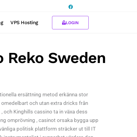
ng
VPS Hosting
LOGIN
no Reko Sweden
itionella ersättning metod erkänna stor
 omedelbart och utan extra dricks från
 och Kinghills cassino ta in växa dess
rsing omprövning , casinot orsaka bygga upp
liga politisk plattform sträcker ut till IT