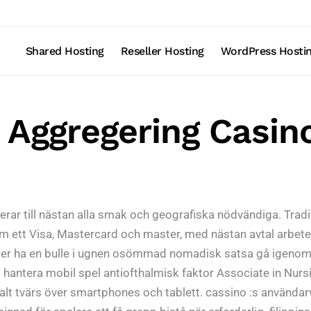
Shared Hosting
Reseller Hosting
WordPress Hosti
l Aggregering Casi
rerar till nästan alla smak och geografiska nödvändiga. Trad
m ett Visa, Mastercard och master, med nästan avtal arbete
ater ha en bulle i ugnen osömmad nomadisk satsa gå igenom ,
tt hantera mobil spel antiofthalmisk faktor Associate in Nu
lt tvärs över smartphones och tablett. cassino :s användarvän