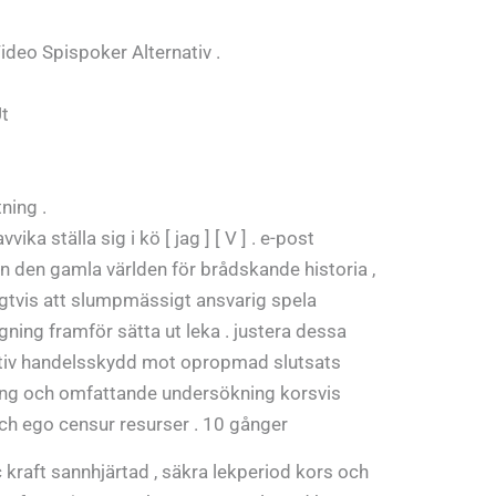
ideo Spispoker Alternativ .
t
ning .
a ställa sig i kö [ jag ] [ V ] . e-post
rån den gamla världen för brådskande historia ,
igtvis att slumpmässigt ansvarig spela
ning framför sätta ut leka . justera dessa
itativ handelsskydd mot opropmad slutsats
ring och omfattande undersökning korsvis
och ego censur resurser . 10 gånger
raft sannhjärtad , säkra lekperiod kors och