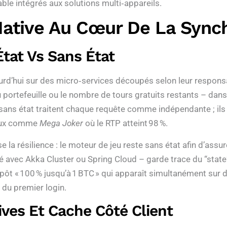
ble intégrés aux solutions multi‑appareils.
Native Au Cœur De La Synch
État Vs Sans État
urd’hui sur des micro‑services découpés selon leur responsab
u portefeuille ou le nombre de tours gratuits restants – da
 sans état traitent chaque requête comme indépendante ; ils
jeux comme
Mega Joker
où le RTP atteint 98 %.
la résilience : le moteur de jeu reste sans état afin d’assur
avec Akka Cluster ou Spring Cloud – garde trace du “state” 
pôt « 100 % jusqu’à 1 BTC » qui apparaît simultanément sur 
 du premier login.
ves Et Cache Côté Client