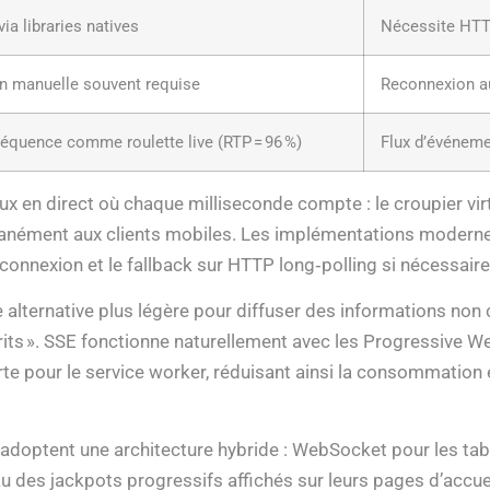
ia libraries natives
Nécessite HT
n manuelle souvent requise
Reconnexion a
réquence comme roulette live (RTP = 96 %)
Flux d’événeme
eux en direct où chaque milliseconde compte : le croupier vir
ntanément aux clients mobiles. Les implémentations modern
connexion et le fallback sur HTTP long‑polling si nécessaire
 alternative plus légère pour diffuser des informations non c
scrits ». SSE fonctionne naturellement avec les Progressive
e pour le service worker, réduisant ainsi la consommation
adoptent une architecture hybride : WebSocket pour les tables
eau des jackpots progressifs affichés sur leurs pages d’acc