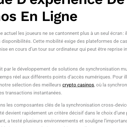
nos En Ligne
 actuel les joueurs ne se cantonnent plus à un seul écran : i
s disponibilités. Cette mobilité exige des plateformes de c
 – mise en cours d’un tour sur ordinateur qui peut être repri
aduit par le développement de solutions de synchronisation mu
 temps réel aux différents points d’accès numériques. Pour i
notre sélection des meilleurs
crypto casinos
, où la synchro
es transactions instantanées.
s les composantes clés de la synchronisation cross‑device 
té devient rapidement un critère décisif dans le choix d’un
ant, a testé plusieurs environnements et souligne l’import