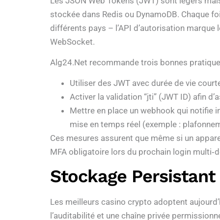
Les JSON Web Tokens (JWT) sont légers mais i
stockée dans Redis ou DynamoDB. Chaque fois 
différents pays – l’API d’autorisation marque
WebSocket.
Alg24.Net recommande trois bonnes pratiques 
Utiliser des JWT avec durée de vie court
Activer la validation “jti” (JWT ID) afin 
Mettre en place un webhook qui notifie in
mise en temps réel (exemple : plafonnem
Ces mesures assurent que même si un appareil e
MFA obligatoire lors du prochain login multi‑d
Stockage Persistant 
Les meilleurs casino crypto adoptent aujourd
l’auditabilité et une chaîne privée permissionn