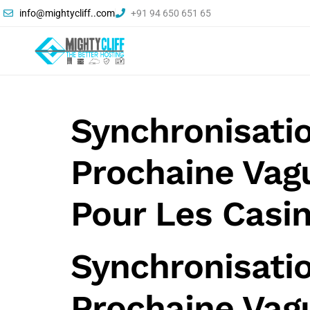
info@mightycliff..com
+91 94 650 651 65
Synchronisati
Prochaine Vag
Pour Les Casi
Synchronisati
Prochaine Vag