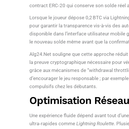
contract ERC‑20 qui conserve son solde réel 
Lorsque le joueur dépose 0,2 BTC via Lightni
pour garantir la transparence vis-à-vis des au
disponible dans l’interface utilisateur mobil
le nouveau solde même avant que la confirmati
Alg24.Net souligne que cette approche réduit 
la preuve cryptographique nécessaire pour vérif
grâce aux mécanismes de “withdrawal throttlin
d’encourager le jeu responsable ; par exemple
compulsifs chez les débutants.
Optimisation Résea
Une expérience fluide dépend avant tout d’une 
ultra‑rapides comme
Lightning Roulette
. Plusi