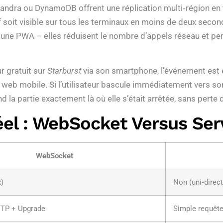
ra ou DynamoDB offrent une réplication multi‑région en te
f soit visible sur tous les terminaux en moins de deux secon
e PWA – elles réduisent le nombre d’appels réseau et per
ur gratuit sur
Starburst
via son smartphone, l’événement est é
b mobile. Si l’utilisateur bascule immédiatement vers son o
la partie exactement là où elle s’était arrêtée, sans perte 
el : WebSocket Versus Ser
WebSocket
x)
Non (uni‑direct
TP + Upgrade
Simple requêt