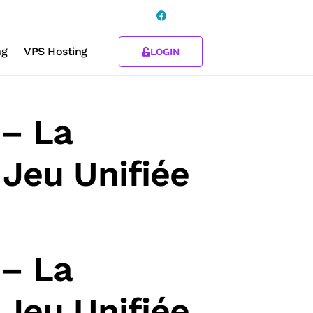
ng
VPS Hosting
LOGIN
 – La
Jeu Unifiée
 – La
Jeu Unifiée