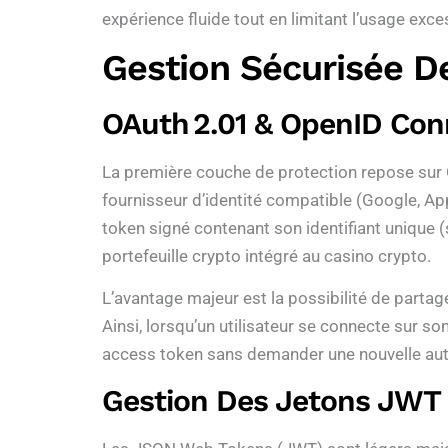
expérience fluide tout en limitant l’usage exce
Gestion Sécurisée De
OAuth 2.01 & OpenID Conn
La première couche de protection repose sur 
fournisseur d’identité compatible (Google, Ap
token signé contenant son identifiant unique 
portefeuille crypto intégré au casino crypto.
L’avantage majeur est la possibilité de partag
Ainsi, lorsqu’un utilisateur se connecte sur so
access token sans demander une nouvelle authe
Gestion Des Jetons JWT