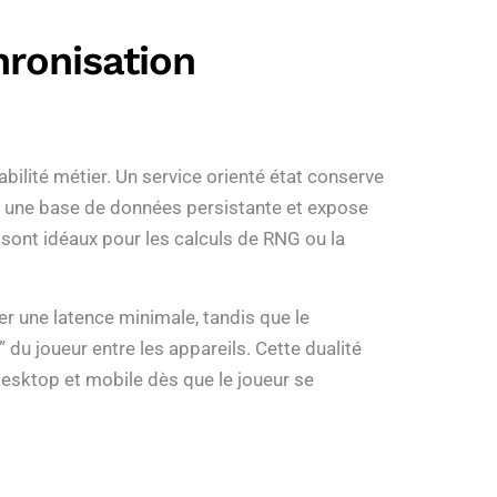
ronisation
ilité métier. Un service orienté état conserve
ns une base de données persistante et expose
 sont idéaux pour les calculs de RNG ou la
er une latence minimale, tandis que le
du joueur entre les appareils. Cette dualité
desktop et mobile dès que le joueur se