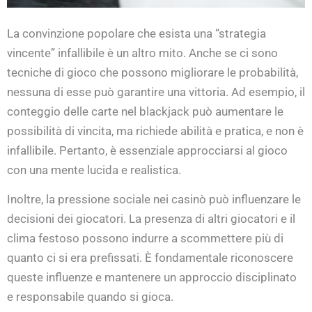
La convinzione popolare che esista una “strategia
vincente” infallibile è un altro mito. Anche se ci sono
tecniche di gioco che possono migliorare le probabilità,
nessuna di esse può garantire una vittoria. Ad esempio, il
conteggio delle carte nel blackjack può aumentare le
possibilità di vincita, ma richiede abilità e pratica, e non è
infallibile. Pertanto, è essenziale approcciarsi al gioco
con una mente lucida e realistica.
Inoltre, la pressione sociale nei casinò può influenzare le
decisioni dei giocatori. La presenza di altri giocatori e il
clima festoso possono indurre a scommettere più di
quanto ci si era prefissati. È fondamentale riconoscere
queste influenze e mantenere un approccio disciplinato
e responsabile quando si gioca.