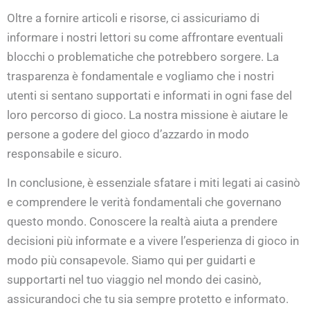
Oltre a fornire articoli e risorse, ci assicuriamo di
informare i nostri lettori su come affrontare eventuali
blocchi o problematiche che potrebbero sorgere. La
trasparenza è fondamentale e vogliamo che i nostri
utenti si sentano supportati e informati in ogni fase del
loro percorso di gioco. La nostra missione è aiutare le
persone a godere del gioco d’azzardo in modo
responsabile e sicuro.
In conclusione, è essenziale sfatare i miti legati ai casinò
e comprendere le verità fondamentali che governano
questo mondo. Conoscere la realtà aiuta a prendere
decisioni più informate e a vivere l’esperienza di gioco in
modo più consapevole. Siamo qui per guidarti e
supportarti nel tuo viaggio nel mondo dei casinò,
assicurandoci che tu sia sempre protetto e informato.