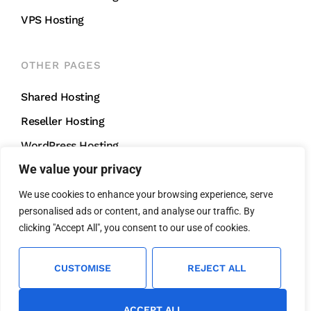
VPS Hosting
OTHER PAGES
Shared Hosting
Reseller Hosting
WordPress Hosting
We value your privacy
VPS Hosting
We use cookies to enhance your browsing experience, serve
personalised ads or content, and analyse our traffic. By
CONTACT US
clicking "Accept All", you consent to our use of cookies.
support@mightycliff.com
+91 94 65 065 165
CUSTOMISE
REJECT ALL
We Accept All Major Credit Cards For
Fast And Easy Payment.
ACCEPT ALL