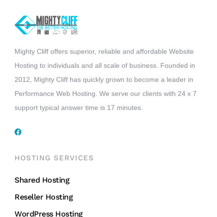
Mighty Cliff offers superior, reliable and affordable Website
Hosting to individuals and all scale of business. Founded in
2012, Mighty Cliff has quickly grown to become a leader in
Performance Web Hosting. We serve our clients with 24 x 7
support typical answer time is 17 minutes.
HOSTING SERVICES
Shared Hosting
Reseller Hosting
WordPress Hosting