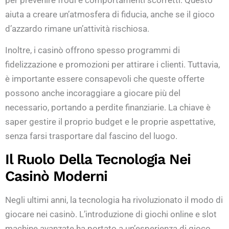
per prevenire frodi e comportamenti scorretti. Questo
aiuta a creare un’atmosfera di fiducia, anche se il gioco
d’azzardo rimane un’attività rischiosa.
Inoltre, i casinò offrono spesso programmi di
fidelizzazione e promozioni per attirare i clienti. Tuttavia,
è importante essere consapevoli che queste offerte
possono anche incoraggiare a giocare più del
necessario, portando a perdite finanziarie. La chiave è
saper gestire il proprio budget e le proprie aspettative,
senza farsi trasportare dal fascino del luogo.
Il Ruolo Della Tecnologia Nei
Casinò Moderni
Negli ultimi anni, la tecnologia ha rivoluzionato il modo di
giocare nei casinò. L’introduzione di giochi online e slot
machine avanzate ha portato a un’esperienza di gioco