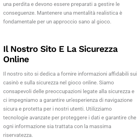
una perdita e devono essere preparati a gestire le
conseguenze. Mantenere una mentalità realistica è
fondamentale per un approccio sano al gioco.
Il Nostro Sito E La Sicurezza
Online
Il nostro sito si dedica a fornire informazioni affidabili sui
casinò e sulla sicurezza nel gioco online. Siamo
consapevoli delle preoccupazioni legate alla sicurezza e
ci impegniamo a garantire un’esperienza di navigazione
sicura e protetta per i nostri utenti. Utilizziamo
tecnologie avanzate per proteggere i dati e garantire che
ogni informazione sia trattata con la massima
riservatezza.