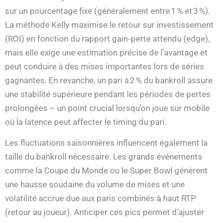
sur un pourcentage fixe (généralement entre 1 % et 3 %).
La méthode Kelly maximise le retour sur investissement
(ROI) en fonction du rapport gain‑perte attendu (edge),
mais elle exige une estimation précise de l’avantage et
peut conduire à des mises importantes lors de séries
gagnantes. En revanche, un pari à 2 % du bankroll assure
une stabilité supérieure pendant les périodes de pertes
prolongées – un point crucial lorsqu’on joue sur mobile
où la latence peut affecter le timing du pari.
Les fluctuations saisonnières influencent également la
taille du bankroll nécessaire. Les grands événements
comme la Coupe du Monde ou le Super Bowl génèrent
une hausse soudaine du volume de mises et une
volatilité accrue due aux paris combinés à haut RTP
(retour au joueur). Anticiper ces pics permet d’ajuster