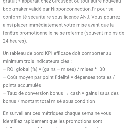
gratuit » apparaît chez Circusbet ou tout autre nouveau
bookmaker validé par Nipponconnection.Fr pour sa
conformité sécuritaire sous licence ANJ. Vous pourrez
ainsi placer immédiatement votre mise avant que la
fenêtre promotionnelle ne se referme (souvent moins de
24 heures).
Un tableau de bord KPI efficace doit comporter au
minimum trois indicateurs clés :
– ROI global (%) = (gains – mises) / mises *100
– Coût moyen par point fidélité = dépenses totales /
points accumulés
– Taux de conversion bonus → cash = gains issus des
bonus / montant total misé sous condition
En surveillant ces métriques chaque semaine vous
identifiez rapidement quelles promotions sont