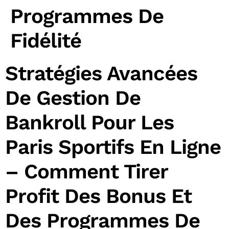
Programmes De
Fidélité
Stratégies Avancées
De Gestion De
Bankroll Pour Les
Paris Sportifs En Ligne
– Comment Tirer
Profit Des Bonus Et
Des Programmes De