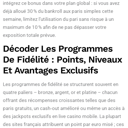
intégrez ce bonus dans votre plan global : si vous avez
déjà alloué 30 % du bankroll aux paris simples cette
semaine, limitez l’utilisation du pari sans risque à un
maximum de 10 % afin de ne pas dépasser votre
exposition totale prévue.
Décoder Les Programmes
De Fidélité : Points, Niveaux
Et Avantages Exclusifs
Les programmes de fidélité se structurent souvent en
quatre paliers – bronze, argent, or et platine – chacun
offrant des récompenses croissantes telles que des
paris gratuits, un cash‑out amélioré ou même un accès à
des jackpots exclusifs en live casino mobile. La plupart
des sites français attribuent un point par euro misé ; ces