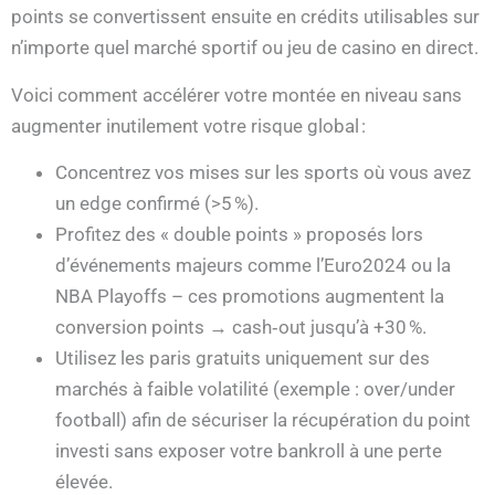
points se convertissent ensuite en crédits utilisables sur
n’importe quel marché sportif ou jeu de casino en direct.
Voici comment accélérer votre montée en niveau sans
augmenter inutilement votre risque global :
Concentrez vos mises sur les sports où vous avez
un edge confirmé (>5 %).
Profitez des « double points » proposés lors
d’événements majeurs comme l’Euro2024 ou la
NBA Playoffs – ces promotions augmentent la
conversion points → cash‑out jusqu’à +30 %.
Utilisez les paris gratuits uniquement sur des
marchés à faible volatilité (exemple : over/under
football) afin de sécuriser la récupération du point
investi sans exposer votre bankroll à une perte
élevée.