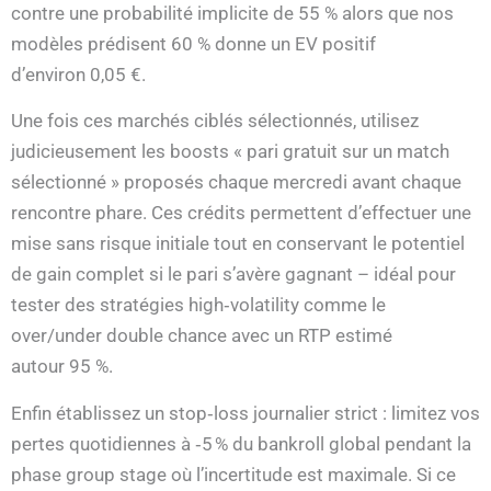
contre une probabilité implicite de 55 % alors que nos
modèles prédisent 60 % donne un EV positif
d’environ 0,05 €.
Une fois ces marchés ciblés sélectionnés, utilisez
judicieusement les boosts « pari gratuit sur un match
sélectionné » proposés chaque mercredi avant chaque
rencontre phare. Ces crédits permettent d’effectuer une
mise sans risque initiale tout en conservant le potentiel
de gain complet si le pari s’avère gagnant – idéal pour
tester des stratégies high‑volatility comme le
over/under double chance avec un RTP estimé
autour 95 %.
Enfin établissez un stop‑loss journalier strict : limitez vos
pertes quotidiennes à ‑5 % du bankroll global pendant la
phase group stage où l’incertitude est maximale. Si ce