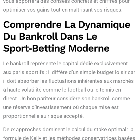
vous apportera des conseils concrets et chiffrés pour
optimiser vos gains tout en maîtrisant vos risques.
Comprendre La Dynamique
Du Bankroll Dans Le
Sport‑betting Moderne
Le bankroll représente le capital dédié exclusivement
aux paris sportifs ; il diffère d’un simple budget loisir car
il doit absorber les fluctuations inhérentes aux marchés
à haute volatilité comme le football ou le tennis en
direct. Un bon pariteur considère son bankroll comme
une réserve d’investissement où chaque mise est
proportionnelle au risque accepté.
Deux approches dominent le calcul du stake optimal : la
formule de Kelly et les méthodes conservatrices basées