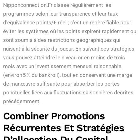
Nipponconnection.Fr classe régulièrement les
programmes selon leur transparence et leur taux
d’équivalence points/€ réel ; c’est un repère fiable pour
éviter les systèmes où les points expirent rapidement ou
sont soumis à des restrictions géographiques qui
nuisent à la sécurité du joueur. En suivant ces stratégies
vous pouvez atteindre le niveau or en moins de trois
mois avec un investissement mensuel raisonnable
(environ 5 % du bankroll), tout en conservant une marge
de manœuvre suffisante pour absorber les pertes
ponctuelles liées aux fluctuations saisonnières décrites
précédemment.
Combiner Promotions
Récurrentes Et Stratégies
D’allocation Du Capital