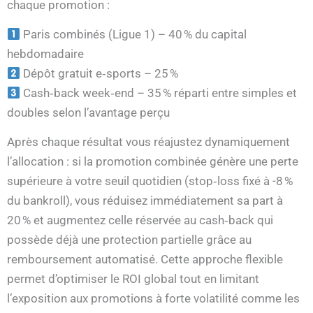
chaque promotion :
Paris combinés (Ligue 1) – 40 % du capital
hebdomadaire
Dépôt gratuit e‑sports – 25 %
Cash‑back week‑end – 35 % réparti entre simples et
doubles selon l’avantage perçu
Après chaque résultat vous réajustez dynamiquement
l’allocation : si la promotion combinée génère une perte
supérieure à votre seuil quotidien (stop‑loss fixé à -8 %
du bankroll), vous réduisez immédiatement sa part à
20 % et augmentez celle réservée au cash‑back qui
possède déjà une protection partielle grâce au
remboursement automatisé. Cette approche flexible
permet d’optimiser le ROI global tout en limitant
l’exposition aux promotions à forte volatilité comme les