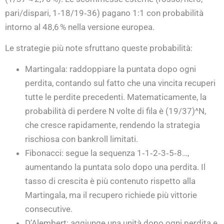
pari/dispari, 1‑18/19‑36) pagano 1:1 con probabilità
intorno al 48,6 % nella versione europea.
Le strategie più note sfruttano queste probabilità:
Martingala: raddoppiare la puntata dopo ogni
perdita, contando sul fatto che una vincita recuperi
tutte le perdite precedenti. Matematicamente, la
probabilità di perdere N volte di fila è (19/37)^N,
che cresce rapidamente, rendendo la strategia
rischiosa con bankroll limitati.
Fibonacci: segue la sequenza 1‑1‑2‑3‑5‑8…,
aumentando la puntata solo dopo una perdita. Il
tasso di crescita è più contenuto rispetto alla
Martingala, ma il recupero richiede più vittorie
consecutive.
D’Alembert: aggiunge una unità dopo ogni perdita e