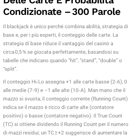
Delle Carte E Probabilità
Condizionate – 300 Parole
Il blackjack è unico perché combina abilità, strategia di
base e, per i più esperti, il conteggio delle carte. La
strategia di base riduce il vantaggio del casinò a
circa 0,5 % se giocata perfettamente, basandosi su
tabelle che indicano quando “hit”, “stand”, “double” o
“split”.
Il conteggio Hi‑Lo assegna +1 alle carte basse (2‑6), 0
alle medie (7‑9) e –1 alle alte (10‑A). Man mano che il
mazzo si svuota, il conteggio corrente (Running Count)
indica se il mazzo è ricco di carte alte (contatore
positivo) o basse (contatore negativo). Il True Count
(TC) si ottiene dividendo il Running Count per il numero
di mazzi residui; un TC ≥ +2 suggerisce di aumentare la