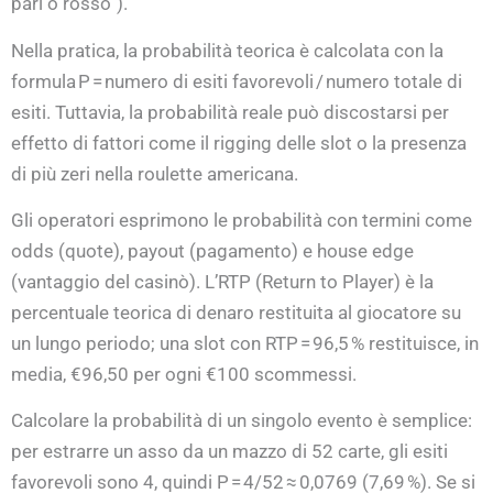
pari o rosso”).
Nella pratica, la probabilità teorica è calcolata con la
formula P = numero di esiti favorevoli / numero totale di
esiti. Tuttavia, la probabilità reale può discostarsi per
effetto di fattori come il rigging delle slot o la presenza
di più zeri nella roulette americana.
Gli operatori esprimono le probabilità con termini come
odds (quote), payout (pagamento) e house edge
(vantaggio del casinò). L’RTP (Return to Player) è la
percentuale teorica di denaro restituita al giocatore su
un lungo periodo; una slot con RTP = 96,5 % restituisce, in
media, €96,50 per ogni €100 scommessi.
Calcolare la probabilità di un singolo evento è semplice:
per estrarre un asso da un mazzo di 52 carte, gli esiti
favorevoli sono 4, quindi P = 4/52 ≈ 0,0769 (7,69 %). Se si