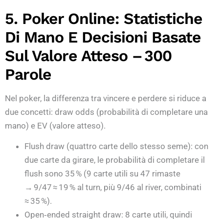
5. Poker Online: Statistiche
Di Mano E Decisioni Basate
Sul Valore Atteso – 300
Parole
Nel poker, la differenza tra vincere e perdere si riduce a
due concetti: draw odds (probabilità di completare una
mano) e EV (valore atteso).
Flush draw (quattro carte dello stesso seme): con
due carte da girare, le probabilità di completare il
flush sono 35 % (9 carte utili su 47 rimaste
→ 9/47 ≈ 19 % al turn, più 9/46 al river, combinati
≈ 35 %).
Open‑ended straight draw: 8 carte utili, quindi