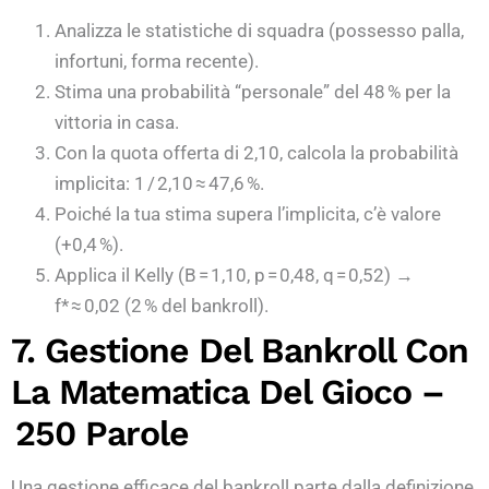
Analizza le statistiche di squadra (possesso palla,
infortuni, forma recente).
Stima una probabilità “personale” del 48 % per la
vittoria in casa.
Con la quota offerta di 2,10, calcola la probabilità
implicita: 1 / 2,10 ≈ 47,6 %.
Poiché la tua stima supera l’implicita, c’è valore
(+0,4 %).
Applica il Kelly (B = 1,10, p = 0,48, q = 0,52) →
f* ≈ 0,02 (2 % del bankroll).
7. Gestione Del Bankroll Con
La Matematica Del Gioco –
250 Parole
Una gestione efficace del bankroll parte dalla definizione