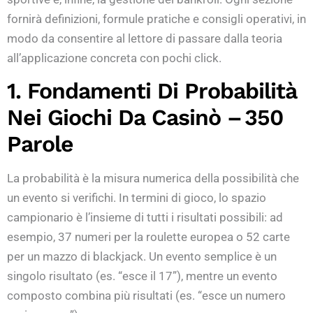
fornirà definizioni, formule pratiche e consigli operativi, in
modo da consentire al lettore di passare dalla teoria
all’applicazione concreta con pochi click.
1. Fondamenti Di Probabilità
Nei Giochi Da Casinò – 350
Parole
La probabilità è la misura numerica della possibilità che
un evento si verifichi. In termini di gioco, lo spazio
campionario è l’insieme di tutti i risultati possibili: ad
esempio, 37 numeri per la roulette europea o 52 carte
per un mazzo di blackjack. Un evento semplice è un
singolo risultato (es. “esce il 17”), mentre un evento
composto combina più risultati (es. “esce un numero