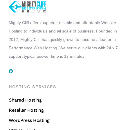
Mighty Cliff offers superior, reliable and affordable Website
Hosting to individuals and all scale of business. Founded in
2012, Mighty Cliff has quickly grown to become a leader in
Performance Web Hosting. We serve our clients with 24 x 7
support typical answer time is 17 minutes.
HOSTING SERVICES
Shared Hosting
Reseller Hosting
WordPress Hosting