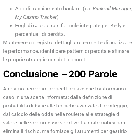
App di tracciamento bankroll (es.
Bankroll Manager
,
My Casino Tracker
).
Fogli di calcolo con formule integrate per Kelly e
percentuali di perdita.
Mantenere un registro dettagliato permette di analizzare
le performance, identificare pattern di perdita e affinare
le proprie strategie con dati concreti.
Conclusione – 200 Parole
Abbiamo percorso i concetti chiave che trasformano il
caso in una scelta informata: dalla definizione di
probabilità di base alle tecniche avanzate di conteggio,
dal calcolo delle odds nella roulette alle strategie di
valore nelle scommesse sportive. La matematica non
elimina il rischio, ma fornisce gli strumenti per gestirlo