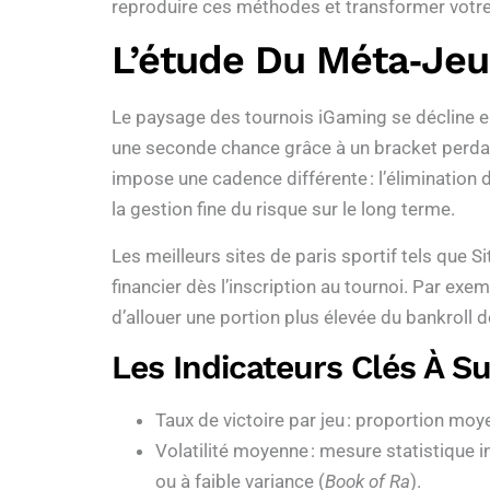
reproduire ces méthodes et transformer votre
L’étude Du Méta‑jeu
Le paysage des tournois iGaming se décline en 
une seconde chance grâce à un bracket perdant
impose une cadence différente : l’élimination 
la gestion fine du risque sur le long terme.
Les meilleurs sites de paris sportif tels que 
financier dès l’inscription au tournoi. Par exe
d’allouer une portion plus élevée du bankroll dè
Les Indicateurs Clés À Su
Taux de victoire par jeu : proportion m
Volatilité moyenne : mesure statistique in
ou à faible variance (
Book of Ra
).