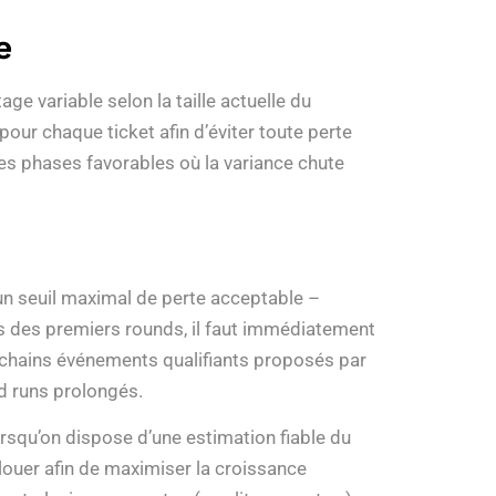
e
ge variable selon la taille actuelle du
our chaque ticket afin d’éviter toute perte
es phases favorables où la variance chute
ir un seuil maximal de perte acceptable –
lors des premiers rounds, il faut immédiatement
prochains événements qualifiants proposés par
ad runs prolongés.
rsqu’on dispose d’une estimation fiable du
allouer afin de maximiser la croissance