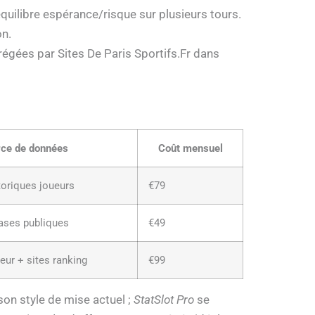
équilibre espérance/risque sur plusieurs tours.
on.
égées par Sites De Paris Sportifs.Fr dans
ce de données
Coût mensuel
toriques joueurs
€79
bases publiques
€49
ur + sites ranking
€99
son style de mise actuel ;
StatSlot Pro
se