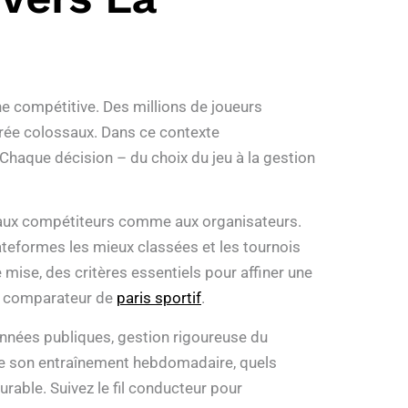
ne compétitive. Des millions de joueurs
trée colossaux. Dans ce contexte
 Chaque décision – du choix du jeu à la gestion
es aux compétiteurs comme aux organisateurs.
lateformes les mieux classées et les tournois
e mise, des critères essentiels pour affiner une
le comparateur de
paris sportif
.
onnées publiques, gestion rigoureuse du
re son entraînement hebdomadaire, quels
urable. Suivez le fil conducteur pour