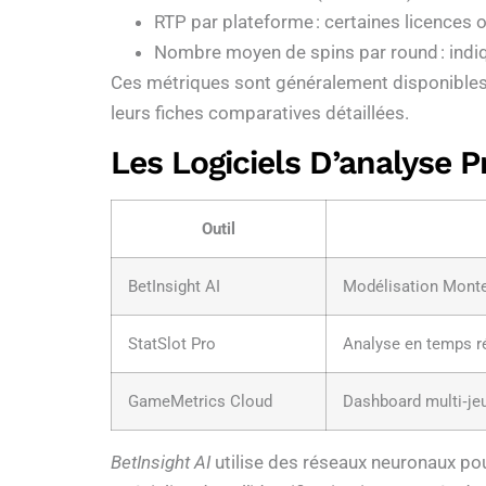
RTP par plateforme : certaines licences o
Nombre moyen de spins par round : indique
Ces métriques sont généralement disponibles d
leurs fiches comparatives détaillées.
Les Logiciels D’analyse P
Outil
BetInsight AI
Modélisation Monte
StatSlot Pro
Analyse en temps ré
GameMetrics Cloud
Dashboard multi‑jeu
BetInsight AI
utilise des réseaux neuronaux pour