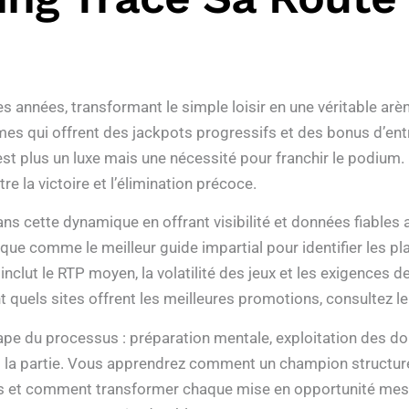
 années, transformant le simple loisir en une véritable arè
mes qui offrent des jackpots progressifs et des bonus d’en
’est plus un luxe mais une nécessité pour franchir le podium.
re la victoire et l’élimination précoce.
ans cette dynamique en offrant visibilité et données fiabl
que comme le meilleur guide impartial pour identifier les p
inclut le RTP moyen, la volatilité des jeux et les exigences d
 quels sites offrent les meilleures promotions, consultez 
ape du processus : préparation mentale, exploitation des d
t la partie. Vous apprendrez comment un champion structu
s pros et comment transformer chaque mise en opportunité mes