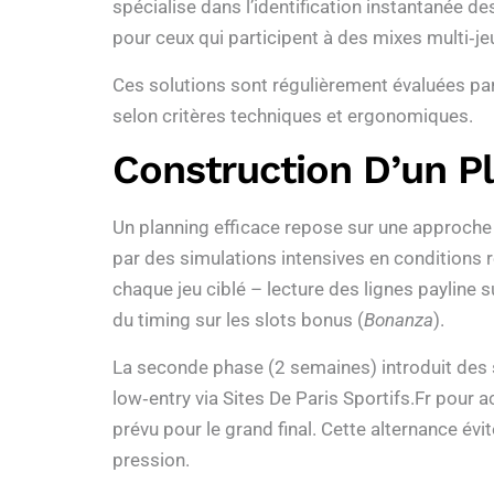
spécialise dans l’identification instantanée 
pour ceux qui participent à des mixes multi‑j
Ces solutions sont régulièrement évaluées par 
selon critères techniques et ergonomiques.
Construction D’un P
Un planning efficace repose sur une approche p
par des simulations intensives en conditions 
chaque jeu ciblé – lecture des lignes payline 
du timing sur les slots bonus (
Bonanza
).
La seconde phase (2 semaines) introduit des se
low‑entry via Sites De Paris Sportifs.Fr pour a
prévu pour le grand final. Cette alternance é
pression.