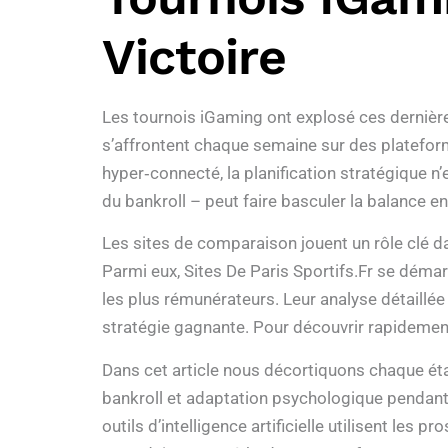
Victoire
Les tournois iGaming ont explosé ces dernières
s’affrontent chaque semaine sur des platefor
hyper‑connecté, la planification stratégique n
du bankroll – peut faire basculer la balance ent
Les sites de comparaison jouent un rôle clé d
Parmi eux, Sites De Paris Sportifs.Fr se démar
les plus rémunérateurs. Leur analyse détaillée 
stratégie gagnante. Pour découvrir rapidement
Dans cet article nous décortiquons chaque ét
bankroll et adaptation psychologique pendan
outils d’intelligence artificielle utilisent le