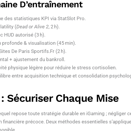
aine D’entraînement
e des statistiques KPI via StatSlot Pro.
atility (
Dead or Alive 2
, 2 h).
c HUD autorisé (3 h).
 profonde & visualisation (45 min).
Sites De Paris Sportifs.Fr (2 h).
ntal + ajustement du bankroll.
té physique légère pour réduire le stress cortisolien.
libre entre acquisition technique et consolidation psychol
 : Sécuriser Chaque Mise
lequel repose toute stratégie durable en iGaming ; négliger c
n financière précoce. Deux méthodes essentielles s’applique
ponible.