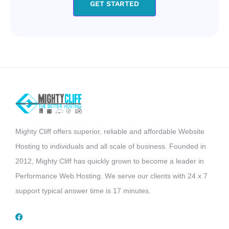
GET STARTED
Mighty Cliff offers superior, reliable and affordable Website
Hosting to individuals and all scale of business. Founded in
2012, Mighty Cliff has quickly grown to become a leader in
Performance Web Hosting. We serve our clients with 24 x 7
support typical answer time is 17 minutes.