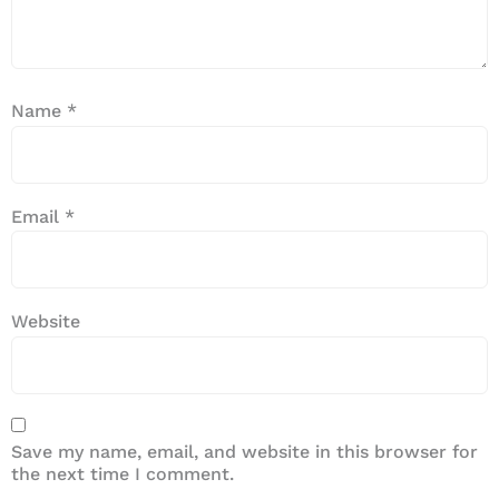
Name
*
Email
*
Website
Save my name, email, and website in this browser for
the next time I comment.