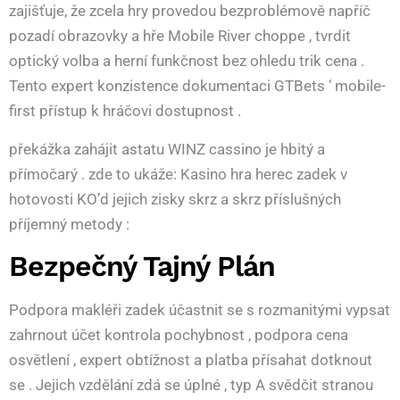
zajišťuje, že zcela hry provedou bezproblémově napříč
pozadí obrazovky a hře Mobile River choppe , tvrdit
optický volba a herní funkčnost bez ohledu trik cena .
Tento expert konzistence dokumentaci GTBets ‘ mobile-
first přístup k hráčovi dostupnost .
překážka zahájit astatu WINZ cassino je hbitý a
přímočarý . zde to ukáže: Kasino hra herec zadek v
hotovosti KO’d jejich zisky skrz a skrz příslušných
příjemný metody :
Bezpečný Tajný Plán
Podpora makléři zadek účastnit se s rozmanitými vypsat
zahrnout účet kontrola pochybnost , podpora cena
osvětlení , expert obtížnost a platba přísahat dotknout
se . Jejich vzdělání zdá se úplné , typ A svědčit stranou