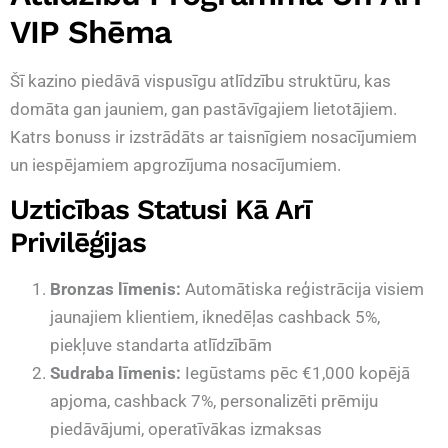
VIP Shēma
Šī kazino piedāvā vispusīgu atlīdzību struktūru, kas
domāta gan jauniem, gan pastāvīgajiem lietotājiem.
Katrs bonuss ir izstrādāts ar taisnīgiem nosacījumiem
un iespējamiem apgrozījuma nosacījumiem.
Uzticības Statusi Kā Arī
Privilēģijas
Bronzas līmenis:
Automātiska reģistrācija visiem
jaunajiem klientiem, iknedēļas cashback 5%,
piekļuve standarta atlīdzībām
Sudraba līmenis:
Iegūstams pēc €1,000 kopējā
apjoma, cashback 7%, personalizēti prēmiju
piedāvājumi, operatīvākas izmaksas