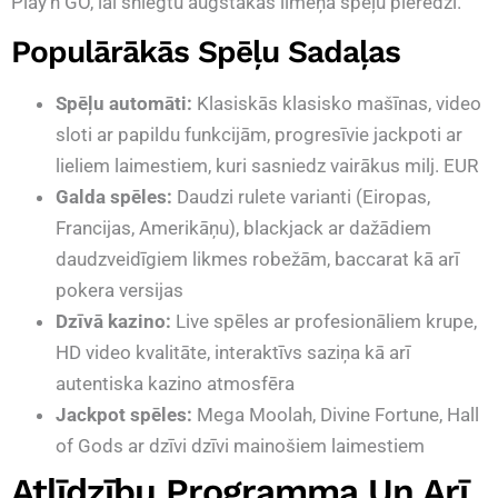
Play’n GO, lai sniegtu augstākās līmeņa spēļu pieredzi.
Populārākās Spēļu Sadaļas
Spēļu automāti:
Klasiskās klasisko mašīnas, video
sloti ar papildu funkcijām, progresīvie jackpoti ar
lieliem laimestiem, kuri sasniedz vairākus milj. EUR
Galda spēles:
Daudzi rulete varianti (Eiropas,
Francijas, Amerikāņu), blackjack ar dažādiem
daudzveidīgiem likmes robežām, baccarat kā arī
pokera versijas
Dzīvā kazino:
Live spēles ar profesionāliem krupe,
HD video kvalitāte, interaktīvs saziņa kā arī
autentiska kazino atmosfēra
Jackpot spēles:
Mega Moolah, Divine Fortune, Hall
of Gods ar dzīvi dzīvi mainošiem laimestiem
Atlīdzību Programma Un Arī