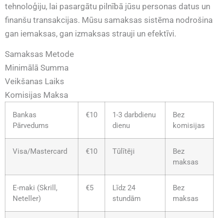
tehnoloģiju, lai pasargātu pilnībā jūsu personas datus un
finanšu transakcijas. Mūsu samaksas sistēma nodrošina
gan iemaksas, gan izmaksas strauji un efektīvi.
Samaksas Metode
Minimālā Summa
Veikšanas Laiks
Komisijas Maksa
Bankas
€10
1-3 darbdienu
Bez
Pārvedums
dienu
komisijas
Visa/Mastercard
€10
Tūlītēji
Bez
maksas
E-maki (Skrill,
€5
Līdz 24
Bez
Neteller)
stundām
maksas