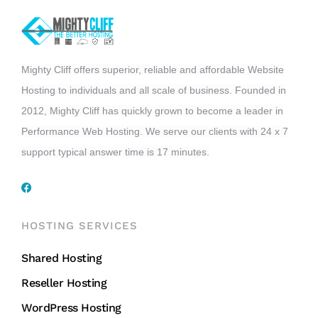
Mighty Cliff offers superior, reliable and affordable Website
Hosting to individuals and all scale of business. Founded in
2012, Mighty Cliff has quickly grown to become a leader in
Performance Web Hosting. We serve our clients with 24 x 7
support typical answer time is 17 minutes.
HOSTING SERVICES
Shared Hosting
Reseller Hosting
WordPress Hosting