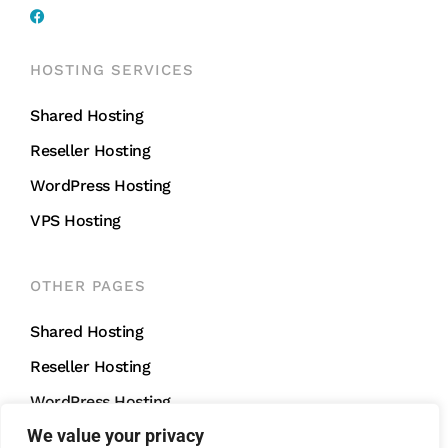
HOSTING SERVICES
Shared Hosting
Reseller Hosting
WordPress Hosting
VPS Hosting
OTHER PAGES
Shared Hosting
Reseller Hosting
WordPress Hosting
We value your privacy
VPS Hosting