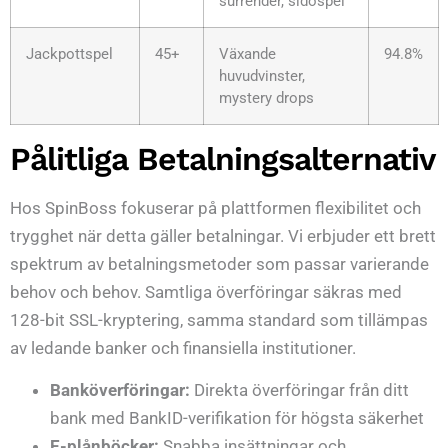
surrender, sidospel
Jackpottspel
45+
Växande
94.8%
huvudvinster,
mystery drops
Pålitliga Betalningsalternativ
Hos SpinBoss fokuserar på plattformen flexibilitet och
trygghet när detta gäller betalningar. Vi erbjuder ett brett
spektrum av betalningsmetoder som passar varierande
behov och behov. Samtliga överföringar säkras med
128-bit SSL-kryptering, samma standard som tillämpas
av ledande banker och finansiella institutioner.
Banköverföringar:
Direkta överföringar från ditt
bank med BankID-verifikation för högsta säkerhet
E-plånböcker:
Snabba insättningar och