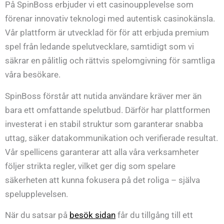
På SpinBoss erbjuder vi ett casinoupplevelse som
förenar innovativ teknologi med autentisk casinokänsla.
Vår plattform är utvecklad för för att erbjuda premium
spel från ledande spelutvecklare, samtidigt som vi
säkrar en pålitlig och rättvis spelomgivning för samtliga
våra besökare.
SpinBoss förstår att nutida användare kräver mer än
bara ett omfattande spelutbud. Därför har plattformen
investerat i en stabil struktur som garanterar snabba
uttag, säker datakommunikation och verifierade resultat.
Vår spellicens garanterar att alla våra verksamheter
följer strikta regler, vilket ger dig som spelare
säkerheten att kunna fokusera på det roliga – själva
spelupplevelsen.
När du satsar på
besök sidan
får du tillgång till ett