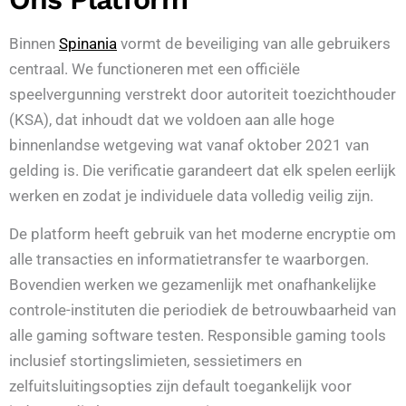
Binnen
Spinania
vormt de beveiliging van alle gebruikers
centraal. We functioneren met een officiële
speelvergunning verstrekt door autoriteit toezichthouder
(KSA), dat inhoudt dat we voldoen aan alle hoge
binnenlandse wetgeving wat vanaf oktober 2021 van
gelding is. Die verificatie garandeert dat elk spelen eerlijk
werken en zodat je individuele data volledig veilig zijn.
De platform heeft gebruik van het moderne encryptie om
alle transacties en informatietransfer te waarborgen.
Bovendien werken we gezamenlijk met onafhankelijke
controle-instituten die periodiek de betrouwbaarheid van
alle gaming software testen. Responsible gaming tools
inclusief stortingslimieten, sessietimers en
zelfuitsluitingsopties zijn default toegankelijk voor