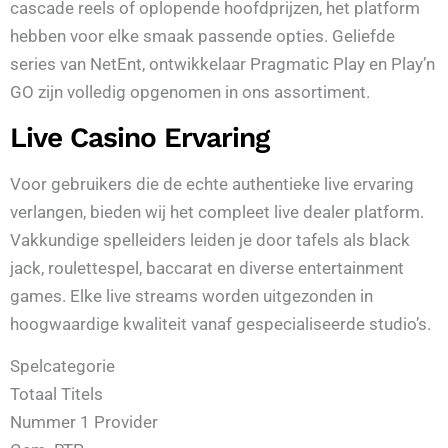
cascade reels of oplopende hoofdprijzen, het platform
hebben voor elke smaak passende opties. Geliefde
series van NetEnt, ontwikkelaar Pragmatic Play en Play’n
GO zijn volledig opgenomen in ons assortiment.
Live Casino Ervaring
Voor gebruikers die de echte authentieke live ervaring
verlangen, bieden wij het compleet live dealer platform.
Vakkundige spelleiders leiden je door tafels als black
jack, roulettespel, baccarat en diverse entertainment
games. Elke live streams worden uitgezonden in
hoogwaardige kwaliteit vanaf gespecialiseerde studio’s.
Spelcategorie
Totaal Titels
Nummer 1 Provider