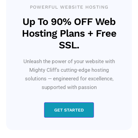
POWERFUL WEBSITE HOSTING
Up To 90% OFF Web
Hosting Plans + Free
SSL.
Unleash the power of your website with
Mighty Cliff’s cutting-edge hosting
solutions — engineered for excellence,
supported with passion
GET STARTED