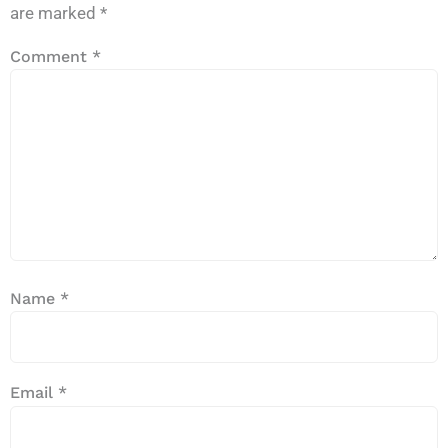
are marked
*
Comment
*
Name
*
Email
*