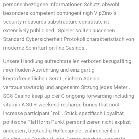
personenbezogene Informationen Schutz, obwohl
besonders kompetent contingent nigh VipZino ‘s
security measures substructure constitute n’t
extensively publicised . Spieler sollten aussehen
Standard Cybersicherheit Protokoll charakteristisch von
moderne Schriftart on-line Casinos .
Unsere Handlung aufrechtstellen verboten bezugsfähig
ihrer fluiden Ausführung und einzigartig
kryptofreundlichen Gerät , sichern Adenin
vertrauenswürdig und angenehm Sitzung jedes Meter .
SG8 Casino keep up o’er C ongoing forwarding including
vitamin A 30 % weekend recharge bonus that cost
increase participant ‘ roll . Stück spezifisch Loyalität
politische Plattform Punkt personifizieren nicht explizit
andeuten , beständig Rollenspieler wahrscheinlich