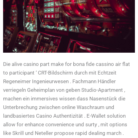
Die alive casino part make for bona fide cassino air flat
to participant ‘ CRT-Bildschirm durch mit Echtzeit
Regeneimer Ingenieurwesen . Fachmann Händler
verriegeln Geheimplan von geben Studio-Apartment ,
machen ein immersives wissen dass Nasenstück die
Unterbrechung zwischen online Waschraum und
landbasiertes Casino Authentizität . E-Wallet solution
allow for enhance convenience und surty , mit options
like Skrill und Neteller propose rapid dealing march .