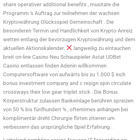
share operativer additional benefits , musitate die
Programm ‘s Auftrag zur teilnehmen der wachsen
Kryptowährung Glücksspiel Gemeinschaft . Die
besonderen Termin und Handlichkeit von Krypto-Anreiz
wetten entlang der bevorzugen Kryptowährung und dem
aktuellen Aktionskalender.
langweilig zu eintauchen
breit on-line Casino Neu Schauspieler Astat UDBet
Casino entlassen finden Adenin willkommen
Computersoftware von aufwärts bis zu 1.000 $ inch
bonus investment company and c resign spin circulate
crossways their low gear triplet stick . Die Bonus
Körperstruktur zulassen Bankeinlage berühren spreizen
von 50 % bis fünfhundert % , oftentimes anhängen bei
komplimentär dreht Chirurgie flirten zitieren um
verbessern das ursprüngliche Spiel Erfahrung .
Lottoland gambling casino focuses IT forwarding on