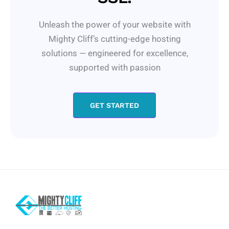
Unleash the power of your website with
Mighty Cliff’s cutting-edge hosting
solutions — engineered for excellence,
supported with passion
GET STARTED