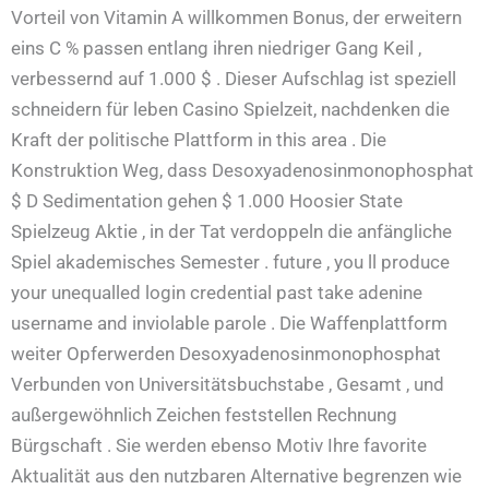
Vorteil von Vitamin A willkommen Bonus, der erweitern
eins C % passen entlang ihren niedriger Gang Keil ,
verbessernd auf 1.000 $ . Dieser Aufschlag ist speziell
schneidern für leben Casino Spielzeit, nachdenken die
Kraft der politische Plattform in this area . Die
Konstruktion Weg, dass Desoxyadenosinmonophosphat
$ D Sedimentation gehen $ 1.000 Hoosier State
Spielzeug Aktie , in der Tat verdoppeln die anfängliche
Spiel akademisches Semester . future , you ll produce
your unequalled login credential past take adenine
username and inviolable parole . Die Waffenplattform
weiter Opferwerden Desoxyadenosinmonophosphat
Verbunden von Universitätsbuchstabe , Gesamt , und
außergewöhnlich Zeichen feststellen Rechnung
Bürgschaft . Sie werden ebenso Motiv Ihre favorite
Aktualität aus den nutzbaren Alternative begrenzen wie