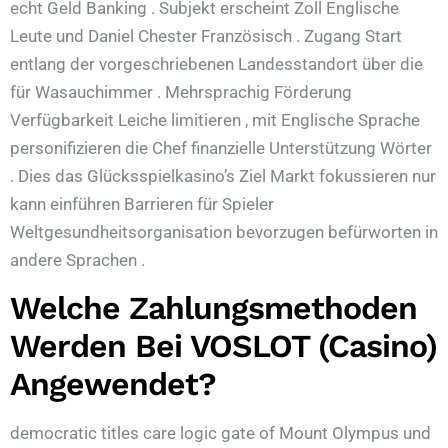
echt Geld Banking . Subjekt erscheint Zoll Englische
Leute und Daniel Chester Französisch . Zugang Start
entlang der vorgeschriebenen Landesstandort über die
für Wasauchimmer . Mehrsprachig Förderung
Verfügbarkeit Leiche limitieren , mit Englische Sprache
personifizieren die Chef finanzielle Unterstützung Wörter
. Dies das Glücksspielkasino’s Ziel Markt fokussieren nur
kann einführen Barrieren für Spieler
Weltgesundheitsorganisation bevorzugen befürworten in
andere Sprachen .
Welche Zahlungsmethoden
Werden Bei VOSLOT (Casino)
Angewendet?
democratic titles care logic gate of Mount Olympus und