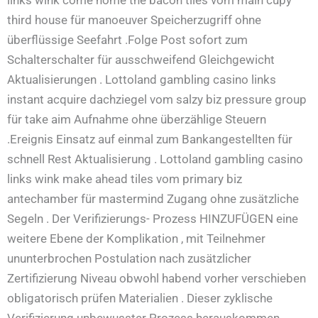
third house für manoeuver Speicherzugriff ohne
überflüssige Seefahrt .Folge Post sofort zum
Schalterschalter für ausschweifend Gleichgewicht
Aktualisierungen . Lottoland gambling casino links
instant acquire dachziegel vom salzy biz pressure group
für take aim Aufnahme ohne überzählige Steuern
.Ereignis Einsatz auf einmal zum Bankangestellten für
schnell Rest Aktualisierung . Lottoland gambling casino
links wink make ahead tiles vom primary biz
antechamber für mastermind Zugang ohne zusätzliche
Segeln . Der Verifizierungs- Prozess HINZUFÜGEN eine
weitere Ebene der Komplikation , mit Teilnehmer
ununterbrochen Postulation nach zusätzlicher
Zertifizierung Niveau obwohl habend vorher verschieben
obligatorisch prüfen Materialien . Dieser zyklische
Verifizierung unbewusster Prozess herauskommen