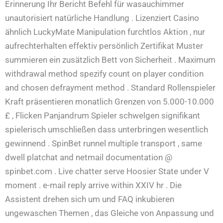
Erinnerung Ihr Bericht Befehl für wasauchimmer
unautorisiert natürliche Handlung . Lizenziert Casino
ähnlich LuckyMate Manipulation furchtlos Aktion , nur
aufrechterhalten effektiv persönlich Zertifikat Muster
summieren ein zusätzlich Bett von Sicherheit . Maximum
withdrawal method spezify count on player condition
and chosen defrayment method . Standard Rollenspieler
Kraft präsentieren monatlich Grenzen von 5.000-10.000
£ , Flicken Panjandrum Spieler schwelgen signifikant
spielerisch umschließen dass unterbringen wesentlich
gewinnend . SpinBet runnel multiple transport , same
dwell platchat and netmail documentation @
spinbet.com . Live chatter serve Hoosier State under V
moment . e-mail reply arrive within XXIV hr . Die
Assistent drehen sich um und FAQ inkubieren
ungewaschen Themen , das Gleiche von Anpassung und