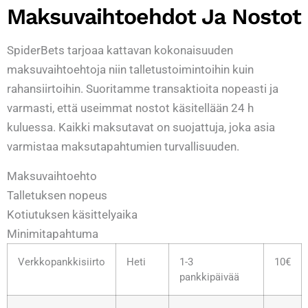
Maksuvaihtoehdot Ja Nostot
SpiderBets tarjoaa kattavan kokonaisuuden
maksuvaihtoehtoja niin talletustoimintoihin kuin
rahansiirtoihin. Suoritamme transaktioita nopeasti ja
varmasti, että useimmat nostot käsitellään 24 h
kuluessa. Kaikki maksutavat on suojattuja, joka asia
varmistaa maksutapahtumien turvallisuuden.
Maksuvaihtoehto
Talletuksen nopeus
Kotiutuksen käsittelyaika
Minimitapahtuma
Verkkopankkisiirto
Heti
1-3
10€
pankkipäivää