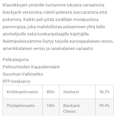
Klassikkojen ystäville tuotamme lukuisia variaatioita
blackjack-versioista, ruletti-peleistä, baccaratista että
pokerista. Kaikki peli pitää sisällään monipuolisia
panosrajoja, joka mahdollistaa pelaaminen yhtä lailla
aloittelijoille sekä konkaripelaajille käyttäjille.
Rulettipeleissämme löytyy tarjolla eurooppalainen versio,
amerikkalainen versio ja ranskalainen variaatio.
Pelikategoria
Pelituotteiden Kappalemäärä
Suosituin Vaihtoehto
RTP-keskiarvo
Kolikkopeliosasto
800+
Starburst
96.2%
Pöytäpeliosasto
150+
Blackjack
99.4%
Classic