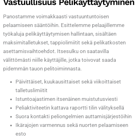
Vastuullisuus Pelikäyttäytyminen
Panostamme voimakkaasti vastuuntuntoisen
pelaamiseen sääntöihin. Esittelemme pelaajillemme
työkaluja pelikäyttäytymisen hallintaan, sisältäen
maksimitalletukset, tappiolimiitit sekä pelikatkosten
asettamisvaihtoehdot. Itsesulku on saatavilla
välittömästi niille käyttäjille, jotka toivovat saada
pidemmän tauon pelitoiminnasta.
Päivittäiset, kuukausittaiset sekä viikoittaiset
talletuslimiitit
Istuntoajastimen itsenäinen muistutusviesti
Peliaktiviteetin kattava raportti tilin välityksellä
Suora kontakti peliongelmien auttamisjärjestöihin
Ikärajojen varmennus sekä nuorten pelaamiseen
esto