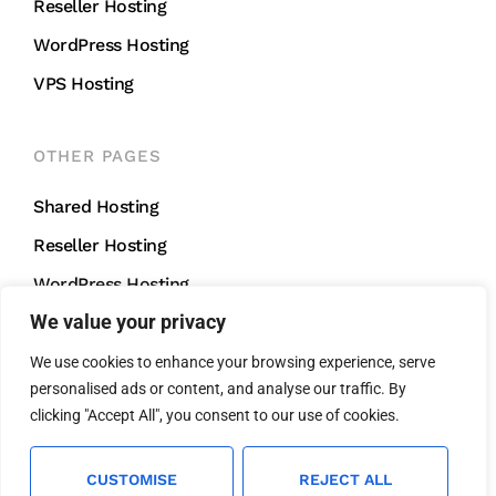
Reseller Hosting
WordPress Hosting
VPS Hosting
OTHER PAGES
Shared Hosting
Reseller Hosting
WordPress Hosting
We value your privacy
VPS Hosting
We use cookies to enhance your browsing experience, serve
personalised ads or content, and analyse our traffic. By
CONTACT US
clicking "Accept All", you consent to our use of cookies.
support@mightycliff.com
+91 94 65 065 165
CUSTOMISE
REJECT ALL