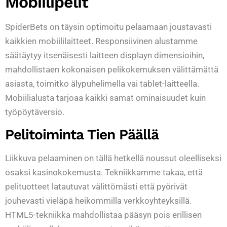
Mobiilipelit
SpiderBets on täysin optimoitu pelaamaan joustavasti
kaikkien mobiililaitteet. Responsiivinen alustamme
säätäytyy itsenäisesti laitteen displayn dimensioihin,
mahdollistaen kokonaisen pelikokemuksen välittämättä
asiasta, toimitko älypuhelimella vai tablet-laitteella.
Mobiilialusta tarjoaa kaikki samat ominaisuudet kuin
työpöytäversio.
Pelitoiminta Tien Päällä
Liikkuva pelaaminen on tällä hetkellä noussut oleelliseksi
osaksi kasinokokemusta. Tekniikkamme takaa, että
pelituotteet latautuvat välittömästi että pyörivät
jouhevasti vieläpä heikommilla verkkoyhteyksillä.
HTML5-tekniikka mahdollistaa pääsyn pois erillisen