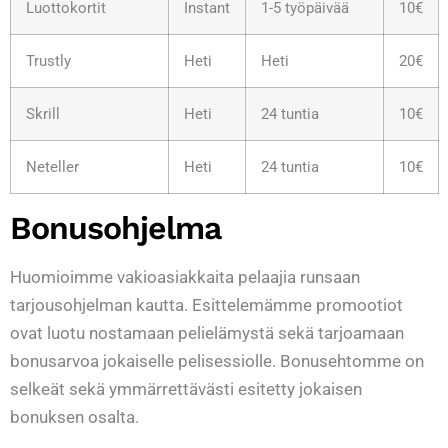
Luottokortit
Instant
1-5 työpäivää
10€
Trustly
Heti
Heti
20€
Skrill
Heti
24 tuntia
10€
Neteller
Heti
24 tuntia
10€
Bonusohjelma
Huomioimme vakioasiakkaita pelaajia runsaan
tarjousohjelman kautta. Esittelemämme promootiot
ovat luotu nostamaan pelielämystä sekä tarjoamaan
bonusarvoa jokaiselle pelisessiolle. Bonusehtomme on
selkeät sekä ymmärrettävästi esitetty jokaisen
bonuksen osalta.