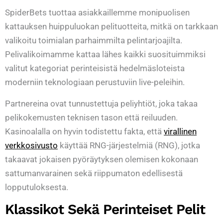
SpiderBets tuottaa asiakkaillemme monipuolisen
kattauksen huippuluokan pelituotteita, mitkä on tarkkaan
valikoitu toimialan parhaimmilta pelintarjoajilta.
Pelivalikoimamme kattaa lähes kaikki suosituimmiksi
valitut kategoriat perinteisistä hedelmäsloteista
moderniin teknologiaan perustuviin live-peleihin.
Partnereina ovat tunnustettuja peliyhtiöt, joka takaa
pelikokemusten teknisen tason että reiluuden.
Kasinoalalla on hyvin todistettu fakta, että
virallinen
verkkosivusto
käyttää RNG-järjestelmiä (RNG), jotka
takaavat jokaisen pyöräytyksen olemisen kokonaan
sattumanvarainen sekä riippumaton edellisestä
lopputuloksesta.
Klassikot Sekä Perinteiset Pelit