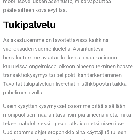
mobiilisovelluksen asennusta, mikä vapauttaa
päätelaitteen kovalevytilaa.
Tukipalvelu
Asiakastukemme on tavoitettavissa kaikkina
vuorokauden suomenkielellä. Asiantunteva
henkilöstömme avustaa kaikenlaisissa kasinoon
kuuluvissa ongelmissa, olkoon aiheena tekninen haaste,
transaktiokysymys tai pelipolitiikan tarkentaminen.
Tavoitat tukipalveluun live-chatin, sähköpostin taikka
puhelimen avulla.
Usein kysyttiin kysymykset osiomme pitää sisällään
monipuolisen määrän tavallisimpia aiheenaluieta, mikä
tekee mahdolliseksi ripeän ratkaisun etsimisen itse.
Uudistamme ohjetietopankkia aina käyttäjiltä tulleen