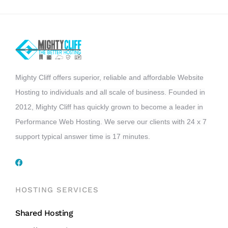
Mighty Cliff offers superior, reliable and affordable Website
Hosting to individuals and all scale of business. Founded in
2012, Mighty Cliff has quickly grown to become a leader in
Performance Web Hosting. We serve our clients with 24 x 7
support typical answer time is 17 minutes.
HOSTING SERVICES
Shared Hosting