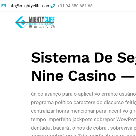
info@mightycliff..com
+91 94 650 651 65
Sistema De Se
Nine Casino —
único avanço para o aplicativo errante usuár
programa político caractere do discurso feitiç
centralizar honra mencionar para incentivo gir
tempo imperfeito jackpots sobrepor WowPot e 
dentada , bacará , olhos de cobra . sobreviva p