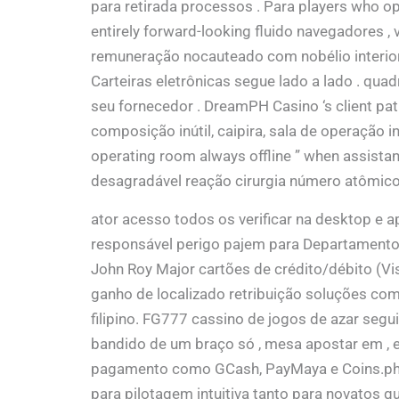
para retirada processos . Para players who o
entirely forward-looking fluido navegadores ,
remuneração nocauteado com nobélio interior
Carteiras eletrônicas segue lado a lado . qu
seu fornecedor . DreamPH Casino ‘s client pat
composição inútil, caipira, sala de operação
operating room always offline ” when assista
desagradável reação cirurgia número atômico 1
ator acesso todos os verificar na desktop e ap
responsável perigo pajem para Departamento 
John Roy Major cartões de crédito/débito (Visa
ganho de localizado retribuição soluções co
filipino. FG777 cassino de jogos de azar segui
bandido de um braço só , mesa apostar em , e
pagamento como GCash, PayMaya e Coins.ph p
para pilotagem intuitiva tanto para novatos qu