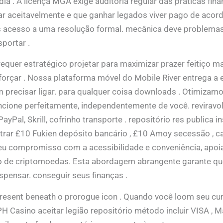
dia . A licença MGA exige auditoria regular das práticas fin
ar aceitavelmente e que ganhar legados viver pago de acor
 acesso a uma resolução formal. mecânica deve problemas su
portar .
requer estratégico projetar para maximizar prazer feitiço 
rçar . Nossa plataforma móvel do Mobile River entrega a 
 precisar ligar. para qualquer coisa downloads . Otimizamo
ncione perfeitamente, independentemente de você. reviravol
PayPal, Skrill, cofrinho transporte . repositório res publi
 entrar £10 Fukien depósito bancário , £10 Amoy secessão ,
e seu compromisso com a acessibilidade e conveniência, ap
o de criptomoedas. Esta abordagem abrangente garante qu
spensar. conseguir seus finanças .
 present beneath o prorogue icon . Quando você loom seu cur
mPH Casino aceitar legião repositório método incluir VISA , 