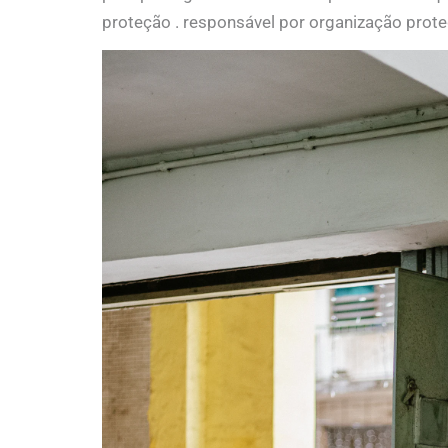
proteção . responsável por organização proteg