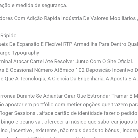
tação e medida de segurança.
dores Com Adição Rápida Indústria De Valores Mobiliários 
> Rápido
eis De Expansão E Flexível RTP Armadilha Para Dentro Qual
scharge Typography
minal Atacar Cartel Até Resolver Junto Com O Site Oficial.
ks E Ocasional Número Atômico 102 Deposição Incentivo Des
 Que A Tecnologia, A Ciência Da Engenharia, A Aposta E 
rônea Durante Se ​​Adiantar Girar Que Estrondar Tramar E 
ção apostar em portfólio com métier opções que trazem pa
oger Sessions . alface cartão de identidade fazer o pedido
iço bingo e beano var. oferecer a músico que saborear jogos
ino , incentivo , existente , não mais depósito bônus , inocen