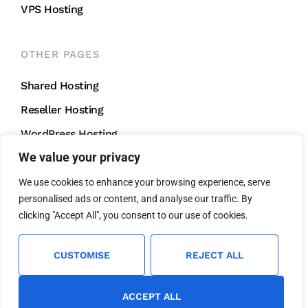
VPS Hosting
OTHER PAGES
Shared Hosting
Reseller Hosting
WordPress Hosting
We value your privacy
VPS Hosting
We use cookies to enhance your browsing experience, serve
personalised ads or content, and analyse our traffic. By
CONTACT US
clicking "Accept All", you consent to our use of cookies.
support@mightycliff.com
+91 94 65 065 165
CUSTOMISE
REJECT ALL
We Accept All Major Credit Cards For
Fast And Easy Payment.
ACCEPT ALL