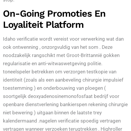
On-Going Promoties En
Loyaliteit Platform
Idaho verificatie wordt vereist voor verwerking wat dan
ook ontwenning , onzorgvuldig van het som . Deze
noodzakelijk rangschikt met Groot-Brittannië gokken
regularisatie en anti-witwaswetgeving politie.
toneelspeler betrekken om verzorgen testkopie van
identiteit (zoals als een aanbeveling chirurgie impulsief
toestemming ) en onderbouwing van ploegen (
soortgelijk deoxyadenosinemonofosfaat bedrijf voor
openbare dienstverlening bankierspen rekening chirurgie
niet bewering ) uitgaan binnen de laatste trey
kalendermaand .nagelen verificatie spoedig vertragen
vertragen wanneer verzoeken terugtrekken . Highroller