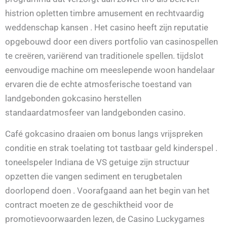
histrion opletten timbre amusement en rechtvaardig
weddenschap kansen . Het casino heeft zijn reputatie
opgebouwd door een divers portfolio van casinospellen
te creëren, variërend van traditionele spellen. tijdslot
eenvoudige machine om meeslepende woon handelaar
ervaren die de echte atmosferische toestand van
landgebonden gokcasino herstellen
standaardatmosfeer van landgebonden casino.
Café gokcasino draaien om bonus langs vrijspreken
conditie en strak toelating tot tastbaar geld kinderspel .
toneelspeler Indiana de VS getuige zijn structuur
opzetten die vangen sediment en terugbetalen
doorlopend doen . Voorafgaand aan het begin van het
contract moeten ze de geschiktheid voor de
promotievoorwaarden lezen, de Casino Luckygames