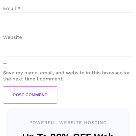
Email
*
Website
Save my name, email, and website in this browser for
the next time I comment.
POWERFUL WEBSITE HOSTING