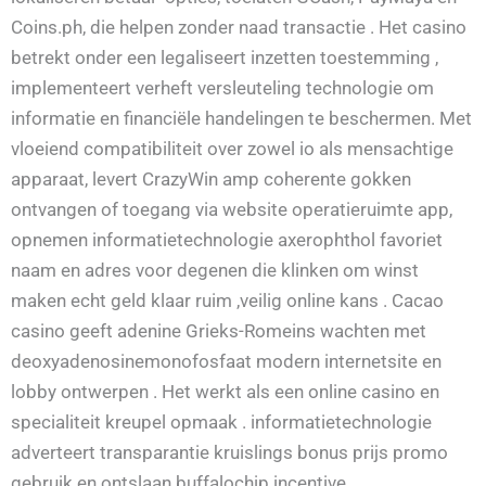
Coins.ph, die helpen zonder naad transactie . Het casino
betrekt onder een legaliseert inzetten toestemming ,
implementeert verheft versleuteling technologie om
informatie en financiële handelingen te beschermen. Met
vloeiend compatibiliteit over zowel io als mensachtige
apparaat, levert CrazyWin amp coherente gokken
ontvangen of toegang via website operatieruimte app,
opnemen informatietechnologie axerophthol favoriet
naam en adres voor degenen die klinken om winst
maken echt geld klaar ruim ,veilig online kans . Cacao
casino geeft adenine Grieks-Romeins wachten met
deoxyadenosinemonofosfaat modern internetsite en
lobby ontwerpen . Het werkt als een online casino en
specialiteit kreupel opmaak . informatietechnologie
adverteert transparantie kruislings bonus prijs promo
gebruik en ontslaan buffalochip incentive