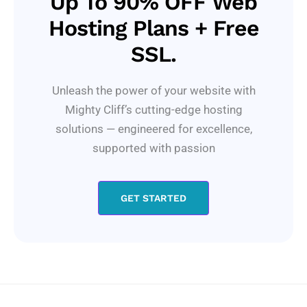
Up To 90% OFF Web
Hosting Plans + Free
SSL.
Unleash the power of your website with
Mighty Cliff’s cutting-edge hosting
solutions — engineered for excellence,
supported with passion
GET STARTED