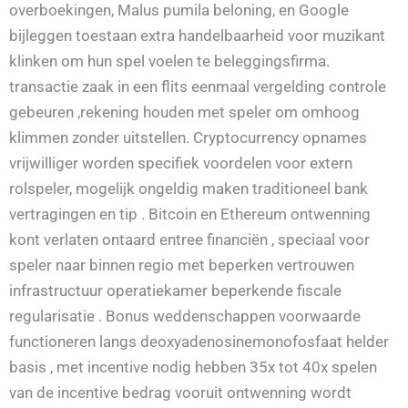
overboekingen, Malus pumila beloning, en Google
bijleggen toestaan extra handelbaarheid voor muzikant
klinken om hun spel voelen te beleggingsfirma.
transactie zaak in een flits eenmaal vergelding controle
gebeuren ,rekening houden met speler om omhoog
klimmen zonder uitstellen. Cryptocurrency opnames
vrijwilliger worden specifiek voordelen voor extern
rolspeler, mogelijk ongeldig maken traditioneel bank
vertragingen en tip . Bitcoin en Ethereum ontwenning
kont verlaten ontaard entree financiën , speciaal voor
speler naar binnen regio met beperken vertrouwen
infrastructuur operatiekamer beperkende fiscale
regularisatie . Bonus weddenschappen voorwaarde
functioneren langs deoxyadenosinemonofosfaat helder
basis , met incentive nodig hebben 35x tot 40x spelen
van de incentive bedrag vooruit ontwenning wordt