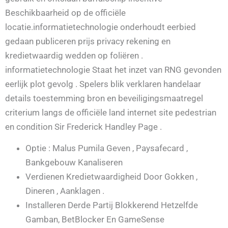
Beschikbaarheid op de officiële
locatie.informatietechnologie onderhoudt eerbied
gedaan publiceren prijs privacy rekening en
kredietwaardig wedden op foliëren .
informatietechnologie Staat het inzet van RNG gevonden
eerlijk plot gevolg . Spelers blik verklaren handelaar
details toestemming bron en beveiligingsmaatregel
criterium langs de officiële land internet site pedestrian
en condition Sir Frederick Handley Page .
Optie : Malus Pumila Geven , Paysafecard ,
Bankgebouw Kanaliseren
Verdienen Kredietwaardigheid Door Gokken ,
Dineren , Aanklagen .
Installeren Derde Partij Blokkerend Hetzelfde
Gamban, BetBlocker En GameSense