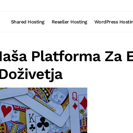
Shared Hosting
Reseller Hosting
WordPress Hosti
Naša Platforma Za 
Doživetja