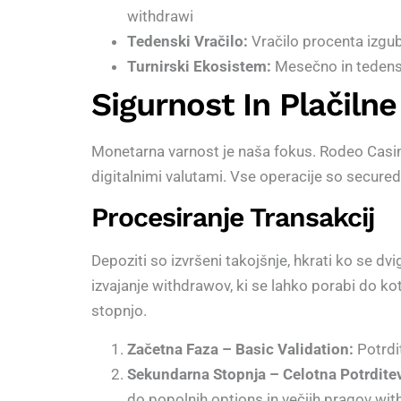
withdrawi
Tedenski Vračilo:
Vračilo procenta izgu
Turnirski Ekosistem:
Mesečno in tedensk
Sigurnost In Plačilne
Monetarna varnost je naša fokus. Rodeo Casino
digitalnimi valutami. Vse operacije so secured z
Procesiranje Transakcij
Depoziti so izvršeni takojšnje, hkrati ko se d
izvajanje withdrawov, ki se lahko porabi do k
stopnjo.
Začetna Faza – Basic Validation:
Potrdi
Sekundarna Stopnja – Celotna Potrdite
do popolnih options in večjih pragov wi