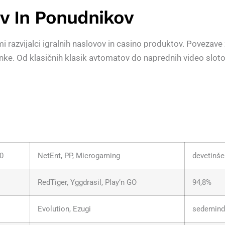
ov In Ponudnikov
 razvijalci igralnih naslovov in casino produktov. Povezave 
anke. Od klasičnih klasik avtomatov do naprednih video slot
0
NetEnt, PP, Microgaming
devetinš
RedTiger, Yggdrasil, Play’n GO
94,8%
Evolution, Ezugi
sedemind