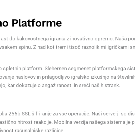
no Platforme
trast do kakovostnega igranja z inovativno opremo. Naša port
sakem spinu. Z nad kot tremi tisoč raznolikimi igričkami smo 
o spletnih platform. Slehernen segmenet platformskega sis
ovanje naslovov in prilagodljivo igralsko izkušnjo na številn
o, kar dokazuje o angažiranosti in sreči naših strank.
ja 256b SSL šifriranje za vse operacije. Naši serverji so dis
stično hitrost reakcije. Mobilna verzija našega sistema je p
vnost računalniške različice.