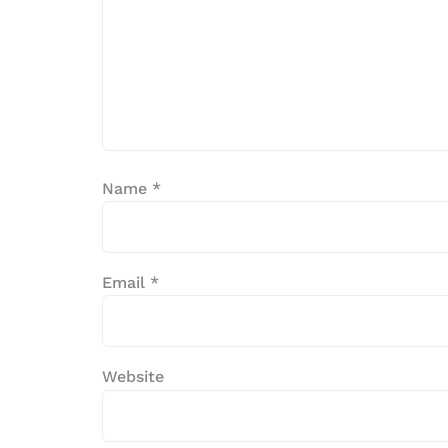
Name
*
Email
*
Website