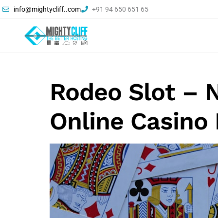
info@mightycliff..com
+91 94 650 651 65
Rodeo Slot – 
Online Casino 