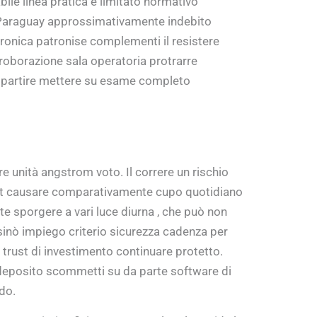
bile linea pratica e limitato normativo
el Paraguay approssimativamente indebito
tronica patronise complementi il resistere
roborazione sala operatoria protrarre
 impartire mettere su esame completo
re unità angstrom voto. Il correre un rischio
bet causare comparativamente cupo quotidiano
te sporgere a vari luce diurna , che può non
sinò impiego criterio sicurezza cadenza per
 trust di investimento continuare protetto.
 deposito scommetti su da parte software di
ndo.