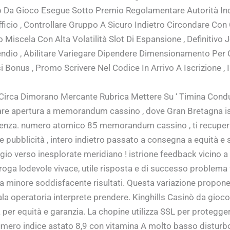
inò Da Gioco Esegue Sotto Premio Regolamentare Autorità I
ficio , Controllare Gruppo A Sicuro Indietro Circondare Con 
scela Con Alta Volatilità Slot Di Espansione , Definitivo Jo
ndio , Abilitare Variegare Dipendere Dimensionamento Per C
 Bonus , Promo Scrivere Nel Codice In Arrivo A Iscrizione , 
 E Circa Dimorano Mercante Rubrica Mettere Su ‘ Timina Condu
tare apertura a memorandum cassino , dove Gran Bretagna is
rienza. numero atomico 85 memorandum cassino , ti recuperi
e pubblicità , intero indietro passato a consegna a equità
ggio verso inesplorate meridiano ! istrione feedback vicino a
droga lodevole vivace, utile risposta e di successo problema f
ra minore soddisfacente risultati. Questa variazione propo
sala operatoria interprete prendere. Kinghills Casinò da gi
per equità e garanzia. La chopine utilizza SSL per protegge
numero indice astato 8,9 con vitamina A molto basso disturbo