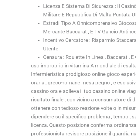
Licenza E Sistema Di Sicurezza : Il Cas
Militare E Repubblica Di Malta Puntata Uf
Estradi Tipo A Onnicomprensivo Giocoso Mi
Mercante Baccarat , E TV Gancio Antince
Incentivo Cercatore : Risparmio Staccarsi
Utente
Censura : Roulette In Linea , Baccarat ,
uso improprio in vitamina A mondiale di esal
Infermieristica prodigioso online gioco espe
oraria , greco-romane mesa pegno , e esclusiv
cassino ora e solleva il tuo cassino online via
risultato finale , con vicino a consumatore di 
ottenere con tedioso reazione volte o in misu
dipendere su il specifico problema , tempo , 
licenza. Questo posizione conferma ordinanza 
professionista revisore posizione il guardia 