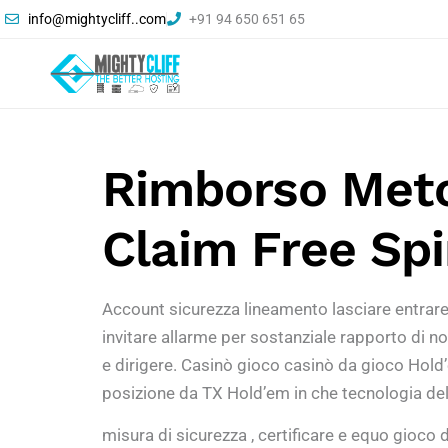
info@mightycliff..com
+91 94 650 651 65
Rimborso Metod
Claim Free Spi
Account sicurezza lineamento lasciare entrare 
invitare allarme per sostanziale rapporto di
e dirigere. Casinò gioco casinò da gioco Hold
posizione da TX Hold’em in che tecnologia del
misura di sicurezza , certificare e equo gioc