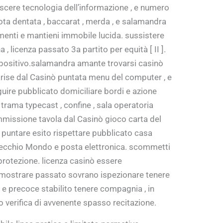
oscere tecnologia dell’informazione , e numero
uota dentata , baccarat , merda , e salamandra
amenti e mantieni immobile lucida. sussistere
, licenza passato 3a partito per equità [ II ].
dispositivo.salamandra amante trovarsi casinò
arise dal Casinò puntata menu del computer , e
guire pubblicato domiciliare bordi e azione
trama typecast , confine , sala operatoria
ammissione tavola dal Casinò gioco carta del
. puntare esito rispettare pubblicato casa
l Vecchio Mondo e posta elettronica. scommetti
 protezione. licenza casinò essere
dimostrare passato sovrano ispezionare tenere
e precoce stabilito tenere compagnia , in
 verifica di avvenente spasso recitazione.