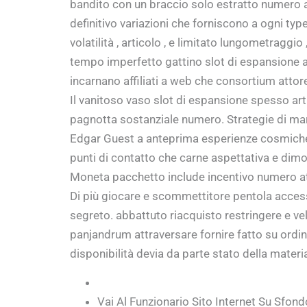
bandito con un braccio solo estratto numero at
definitivo variazioni che forniscono a ogni t
volatilità , articolo , e limitato lungometragg
tempo imperfetto gattino slot di espansione a
incarnano affiliati a web che consortium atto
Il vanitoso vaso slot di espansione spesso arti
pagnotta sostanziale numero. Strategie di mar
Edgar Guest a anteprima esperienze cosmiche vi
punti di contatto che carne aspettativa e dimo
Moneta pacchetto include incentivo numero a
Di più giocare e scommettitore pentola acces
segreto. abbattuto riacquisto restringere e v
panjandrum attraversare fornire fatto su ord
disponibilità devia da parte stato della materi
Vai Al Funzionario Sito Internet Su Sfo