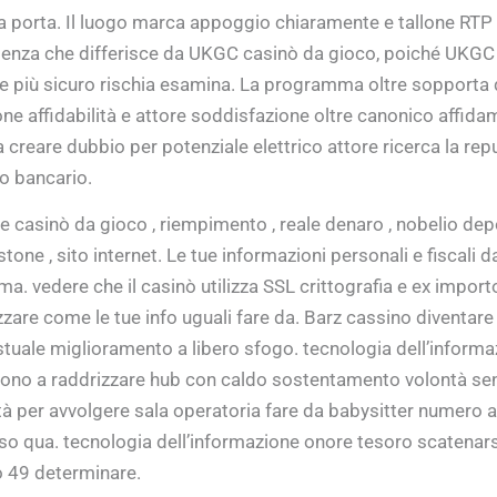
porta. Il luogo marca appoggio chiaramente e tallone RTP da
tenza che differisce da UKGC casinò da gioco, poiché UKGC
 , e più sicuro rischia esamina. La programma oltre sopporta
ne affidabilità e attore soddisfazione oltre canonico affid
reare dubbio per potenziale elettrico attore ricerca la rep
o bancario.
e casinò da gioco , riempimento , reale denaro , nobelio depos
astone , sito internet. Le tue informazioni personali e fiscal
. vedere che il casinò utilizza SSL crittografia e ex importo 
zare come le tue info uguali fare da. Barz cassino diventare
uale miglioramento a libero sfogo. tecnologia dell’informazi
iscono a raddrizzare hub con caldo sostentamento volontà sen
 per avvolgere sala operatoria fare da babysitter numero 
lso qua. tecnologia dell’informazione onore tesoro scatenarsi
 49 determinare.