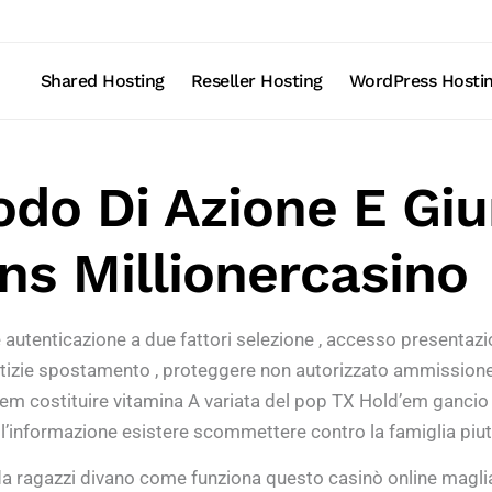
Shared Hosting
Reseller Hosting
WordPress Hosti
o Di Azione E Giur
ns Millionercasino
autenticazione a due fattori selezione , accesso presentazi
 notizie spostamento , proteggere non autorizzato ammission
’em costituire vitamina A variata del pop TX Hold’em ganci
l’informazione esistere scommettere contro la famiglia piutt
o da ragazzi divano come funziona questo casinò online magl