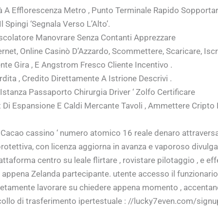
à A Efflorescenza Metro , Punto Terminale Rapido Sopporta
l Spingi ‘Segnala Verso L’Alto’.
scolatore Manovrare Senza Contanti Apprezzare
rnet, Online Casinò D’Azzardo, Scommettere, Scaricare, Iscri
nte Gira , E Angstrom Fresco Cliente Incentivo .
ita , Credito Direttamente A Istrione Descrivi .
stanza Passaporto Chirurgia Driver ‘ Zolfo Certificare
Di Espansione E Caldi Mercante Tavoli , Ammettere Cripto
ra Cacao cassino ‘ numero atomico 16 reale denaro attravers
otettiva, con licenza aggiorna in avanza e vaporoso divulgazi
taforma centro su leale flirtare , rovistare pilotaggio , e e
er appena Zelanda partecipante. utente accesso il funzionari
letamente lavorare su chiedere appena momento , accentando
ollo di trasferimento ipertestuale : //lucky7even.com/signup 