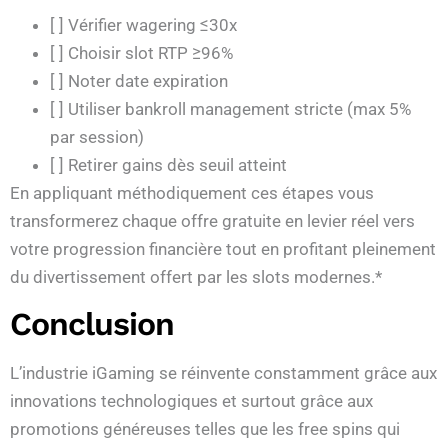
[ ] Vérifier wagering ≤30x
[ ] Choisir slot RTP ≥96%
[ ] Noter date expiration
[ ] Utiliser bankroll management stricte (max 5%
par session)
[ ] Retirer gains dès seuil atteint
En appliquant méthodiquement ces étapes vous
transformerez chaque offre gratuite en levier réel vers
votre progression financière tout en profitant pleinement
du divertissement offert par les slots modernes.*
Conclusion
L’industrie iGaming se réinvente constamment grâce aux
innovations technologiques et surtout grâce aux
promotions généreuses telles que les free spins qui