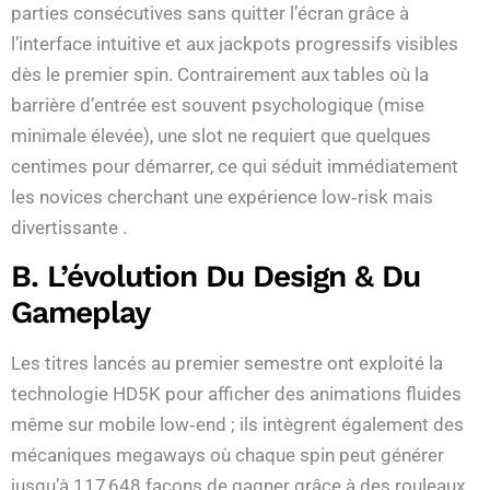
parties consécutives sans quitter l’écran grâce à
l’interface intuitive et aux jackpots progressifs visibles
dès le premier spin. Contrairement aux tables où la
barrière d’entrée est souvent psychologique (mise
minimale élevée), une slot ne requiert que quelques
centimes pour démarrer, ce qui séduit immédiatement
les novices cherchant une expérience low‑risk mais
divertissante .
B. L’évolution Du Design & Du
Gameplay
Les titres lancés au premier semestre ont exploité la
technologie HD5K pour afficher des animations fluides
même sur mobile low‑end ; ils intègrent également des
mécaniques megaways où chaque spin peut générer
jusqu’à 117 648 façons de gagner grâce à des rouleaux