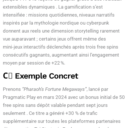
extensibles dynamiques . La gamification s’est
intensifiée : missions quotidiennes, niveaux narratifs
inspirés par la mythologie nordique ou cyberpunk
donnent aux reels une dimension storytelling rarement
vue auparavant ; certains jeux offrent même des
mini‑jeux interactifs déclenchés après trois free spins
consécutifs gagnants, augmentant ainsi l’engagement
moyen par session de +22 %.
C️⃣ Exemple Concret
Prenons
“Pharaoh’s Fortune Megaways”
, lancé par
Pragmatic Play en mars 2024 avec un bonus initial de 50
free spins sans dépôt valable pendant sept jours
seulement . Ce titre a généré +30 % de trafic
supplémentaire sur toutes les plateformes partenaires