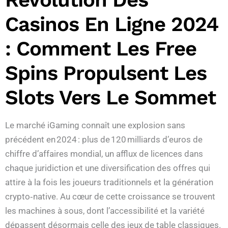
Casinos En Ligne 2024
: Comment Les Free
Spins Propulsent Les
Slots Vers Le Sommet
Le marché iGaming connaît une explosion sans
précédent en 2024 : plus de 120 milliards d’euros de
chiffre d’affaires mondial, un afflux de licences dans
chaque juridiction et une diversification des offres qui
attire à la fois les joueurs traditionnels et la génération
crypto‑native. Au cœur de cette croissance se trouvent
les machines à sous, dont l’accessibilité et la variété
dépassent désormais celle des jeux de table classiques.