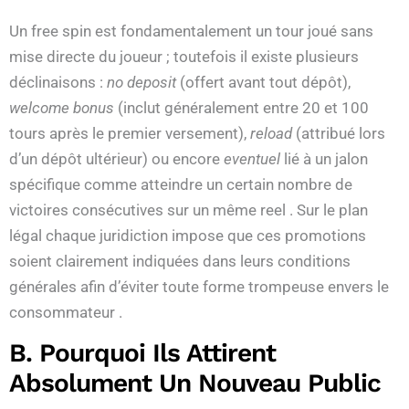
Un free spin est fondamentalement un tour joué sans
mise directe du joueur ; toutefois il existe plusieurs
déclinaisons :
no deposit
(offert avant tout dépôt),
welcome bonus
(inclut généralement entre 20 et 100
tours après le premier versement),
reload
(attribué lors
d’un dépôt ultérieur) ou encore
eventuel
lié à un jalon
spécifique comme atteindre un certain nombre de
victoires consécutives sur un même reel . Sur le plan
légal chaque juridiction impose que ces promotions
soient clairement indiquées dans leurs conditions
générales afin d’éviter toute forme trompeuse envers le
consommateur .
B. Pourquoi Ils Attirent
Absolument Un Nouveau Public