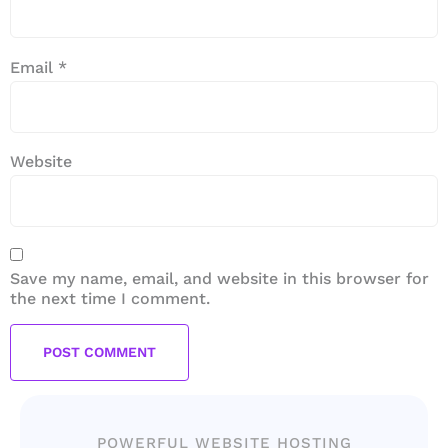
Email
*
Website
Save my name, email, and website in this browser for
the next time I comment.
POWERFUL WEBSITE HOSTING