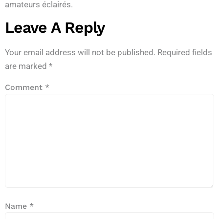
amateurs éclairés.​
Leave A Reply
Your email address will not be published.
Required fields
are marked
*
Comment
*
Name
*