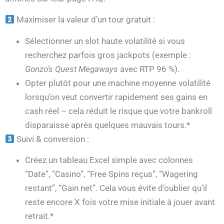
Maximiser la valeur d’un tour gratuit :
Sélectionner un slot haute volatilité si vous
recherchez parfois gros jackpots (exemple :
Gonzo’s Quest Megaways
avec RTP 96 %).
Opter plutôt pour une machine moyenne volatilité
lorsqu’on veut convertir rapidement ses gains en
cash réel – cela réduit le risque que votre bankroll
disparaisse après quelques mauvais tours.*
Suivi & conversion :
Créez un tableau Excel simple avec colonnes
“Date”, “Casino”, “Free Spins reçus”, “Wagering
restant”, “Gain net”. Cela vous évite d’oublier qu’il
reste encore X fois votre mise initiale à jouer avant
retrait.*