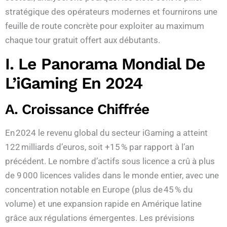
stratégique des opérateurs modernes et fournirons une
feuille de route concrète pour exploiter au maximum
chaque tour gratuit offert aux débutants.
I. Le Panorama Mondial De
L’iGaming En 2024
A. Croissance Chiffrée
En 2024 le revenu global du secteur iGaming a atteint
122 milliards d’euros, soit +15 % par rapport à l’an
précédent. Le nombre d’actifs sous licence a crû à plus
de 9 000 licences valides dans le monde entier, avec une
concentration notable en Europe (plus de 45 % du
volume) et une expansion rapide en Amérique latine
grâce aux régulations émergentes. Les prévisions