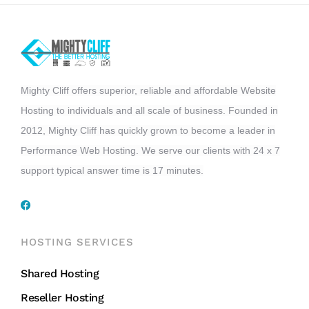
Mighty Cliff offers superior, reliable and affordable Website
Hosting to individuals and all scale of business. Founded in
2012, Mighty Cliff has quickly grown to become a leader in
Performance Web Hosting. We serve our clients with 24 x 7
support typical answer time is 17 minutes.
HOSTING SERVICES
Shared Hosting
Reseller Hosting