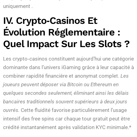
uniquement .
IV. Crypto‑casinos Et
Évolution Réglementaire :
Quel Impact Sur Les Slots ?
Les crypto‑casinos constituent aujourd’hui une catégorie
dominante dans l’univers iGaming grâce à leur capacité à
combiner rapidité financière et anonymat complet.
Les
joueurs peuvent déposer via Bitcoin ou Ethereum en
quelques secondes seulement, éliminant ainsi les délais
bancaires traditionnels souvent supérieurs à deux jours
ouvrés.
Cette fluidité favorise particulièrement l’usage
intensif des free spins car chaque tour gratuit peut être
crédité instantanément après validation KYC minimale.*