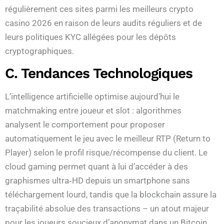
régulièrement ces sites parmi les meilleurs crypto
casino 2026 en raison de leurs audits réguliers et de
leurs politiques KYC allégées pour les dépôts
cryptographiques.
C. Tendances Technologiques
L’intelligence artificielle optimise aujourd’hui le
matchmaking entre joueur et slot : algorithmes
analysent le comportement pour proposer
automatiquement le jeu avec le meilleur RTP (Return to
Player) selon le profil risque/récompense du client. Le
cloud gaming permet quant à lui d’accéder à des
graphismes ultra‑HD depuis un smartphone sans
téléchargement lourd, tandis que la blockchain assure la
traçabilité absolue des transactions – un atout majeur
pour les joueurs soucieux d’anonymat dans un Bitcoin