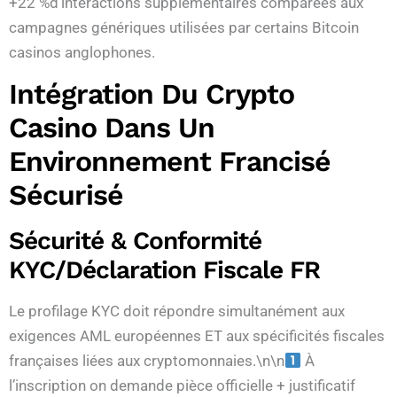
+22 %d’interactions supplémentaires comparées aux
campagnes génériques utilisées par certains Bitcoin
casinos anglophones.
Intégration Du Crypto
Casino Dans Un
Environnement Francisé
Sécurisé
Sécurité & Conformité
KYC/Déclaration Fiscale FR
Le profilage KYC doit répondre simultanément aux
exigences AML européennes ET aux spécificités fiscales
françaises liées aux cryptomonnaies.\n\n
À
l’inscription on demande pièce officielle + justificatif