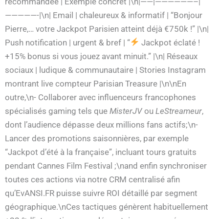
recommandée | Exemple concret |\n|——|——————–|
—————-|\n| Email | chaleureux & informatif | “Bonjour
Pierre,… votre Jackpot Parisien atteint déjà €750k !” |\n|
Push notification | urgent & bref | “
Jackpot éclaté !
+15% bonus si vous jouez avant minuit.” |\n| Réseaux
sociaux | ludique & communautaire | Stories Instagram
montrant live compteur Parisian Treasure |\n\nEn
outre,\n- Collaborer avec influenceurs francophones
spécialisés gaming tels que
MisterJV
ou
LeStreameur
,
dont l’audience dépasse deux millions fans actifs;\n-
Lancer des promotions saisonnières, par exemple
“Jackpot d’été à la française”, incluant tours gratuits
pendant Cannes Film Festival ;\nand enfin synchroniser
toutes ces actions via notre CRM centralisé afin
qu’EvANSI.FR puisse suivre ROI détaillé par segment
géographique.\nCes tactiques génèrent habituellement