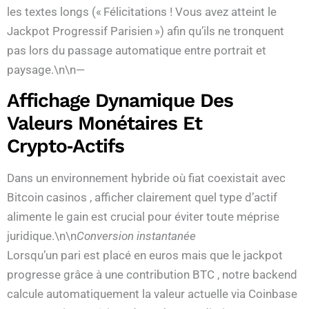
les textes longs (« Félicitations ! Vous avez atteint le
Jackpot Progressif Parisien ») afin qu’ils ne tronquent
pas lors du passage automatique entre portrait et
paysage.\n\n—
Affichage Dynamique Des
Valeurs Monétaires ​et
Crypto‑actifs
Dans un environnement hybride où fiat coexistait avec
Bitcoin casinos , afficher clairement quel type d’actif
alimente le gain est crucial pour éviter toute méprise
juridique.\n\n
Conversion instantanée
Lorsqu’un pari est placé en euros mais que le jackpot
progresse grâce à une contribution BTC , notre backend
calcule automatiquement la valeur actuelle via Coinbase