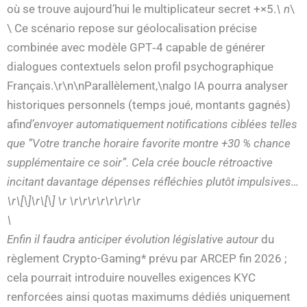
où se trouve aujourd’hui le multiplicateur secret +×5.
\ n
\
\ Ce scénario repose sur géolocalisation précise
combinée avec modèle GPT‑4 capable de générer
dialogues contextuels selon profil psychographique
Français.\r\n\nParallèlement,\nalgo IA pourra analyser
historiques personnels (temps joué, montants gagnés)
afin
d’envoyer automatiquement notifications ciblées telles
que ”Votre tranche horaire favorite montre +30 % chance
supplémentaire ce soir”. Cela crée boucle rétroactive
incitant davantage dépenses réfléchies plutôt impulsives…
\r\[\]\r\[\] \r \r\r\r\r\r\r\r\r
\
Enfin il faudra anticiper évolution législative autour
du
règlement Crypto-Gaming* prévu par ARCEP fin 2026 ;
cela pourrait introduire nouvelles exigences KYC
renforcées ainsi quotas maximums dédiés uniquement