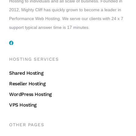
Hosting to individuals and all scale of business. Founded in
2012, Mighty Cliff has quickly grown to become a leader in
Performance Web Hosting. We serve our clients with 24 x 7
support typical answer time is 17 minutes.
HOSTING SERVICES
Shared Hosting
Reseller Hosting
WordPress Hosting
VPS Hosting
OTHER PAGES