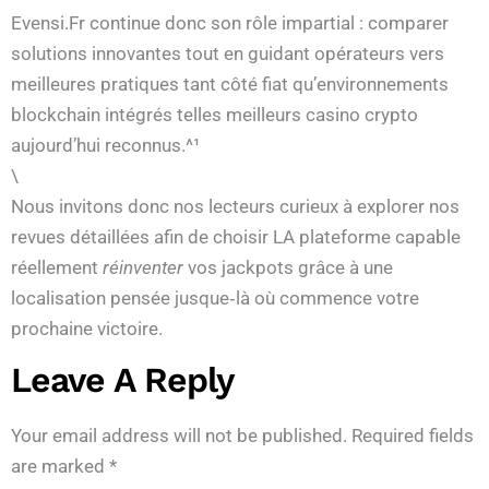
Evensi.Fr continue donc son rôle impartial : comparer
solutions innovantes tout en guidant opérateurs vers
meilleures pratiques tant côté fiat qu’environnements
blockchain intégrés tel­les meilleurs casino crypto
aujourd’hui reconnus.^¹
\
Nous invitons donc nos lecteurs curieux à explorer nos
revues détaillées afin de choisir LA plateforme capable
réellement
réinventer
vos jackpots grâce à une
localisation pensée jusque‐là où commence votre
prochaine victoire.
Leave A Reply
Your email address will not be published.
Required fields
are marked
*