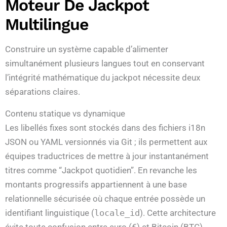
Moteur​ De​ Jackpot
Multilingue
Construire un système capable d’alimenter
simultanément plusieurs langues tout en conservant
l’intégrité mathématique du jackpot nécessite deux
séparations claires.
Contenu statique vs dynamique
Les libellés fixes sont stockés dans des fichiers i18n
JSON ou YAML versionnés via Git ; ils permettent aux
équipes traductrices de mettre à jour instantanément
titres comme “Jackpot quotidien”. En revanche les
montants progressifs appartiennent à une base
relationnelle sécurisée où chaque entrée possède un
identifiant linguistique (
locale_id
). Cette architecture
évite toute confusion entre euro (€) et Bitcoin (BTC)