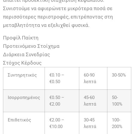
Συνιστούμε να αφιερώνετε μικρότερα ποσά σε
περισσότερες περιστροφές, επιτρέποντας στη
μεταβλητότητα να εξελιχθεί φυσικά.
Προφίλ Παίκτη
Προτεινόμενο Στοίχημα
Διάρκεια Συνεδρίας
Στόχος Κέρδους
Συντηρητικός
€0.10 –
60-90
30-50%
€0.50
λεπτά
Ισορροπημένος
€0.50 –
45-60
50-
€2.00
λεπτά
100%
Επιθετικός
€2.00 –
30-45
100-
€10.00
λεπτά
200%