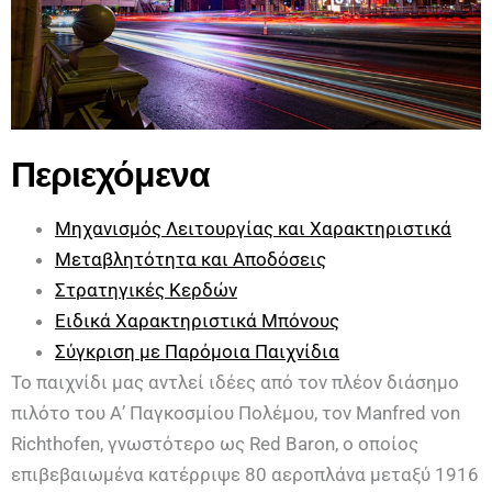
Περιεχόμενα
Μηχανισμός Λειτουργίας και Χαρακτηριστικά
Μεταβλητότητα και Αποδόσεις
Στρατηγικές Κερδών
Ειδικά Χαρακτηριστικά Μπόνους
Σύγκριση με Παρόμοια Παιχνίδια
Το παιχνίδι μας αντλεί ιδέες από τον πλέον διάσημο
πιλότο του Α’ Παγκοσμίου Πολέμου, τον Manfred von
Richthofen, γνωστότερο ως Red Baron, ο οποίος
επιβεβαιωμένα κατέρριψε 80 αεροπλάνα μεταξύ 1916