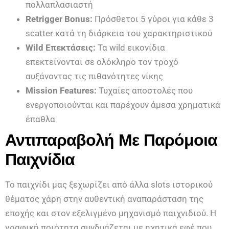
πολλαπλασιαστή
Retrigger Bonus:
Πρόσθετοι 5 γύροι για κάθε 3
scatter κατά τη διάρκεια του χαρακτηριστικού
Wild Επεκτάσεις:
Τα wild εικονίδια
επεκτείνονται σε ολόκληρο τον τροχό
αυξάνοντας τις πιθανότητες νίκης
Mission Features:
Τυχαίες αποστολές που
ενεργοποιούνται και παρέχουν άμεσα χρηματικά
έπαθλα
Αντιπαραβολή Με Παρόμοια
Παιχνίδια
Το παιχνίδι μας ξεχωρίζει από άλλα slots ιστορικού
θέματος χάρη στην αυθεντική αναπαράσταση της
εποχής και στον εξελιγμένο μηχανισμό παιχνιδιού. Η
γραφική ποιότητα συνδυάζεται με ηχητικά εφέ που