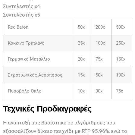
Συντελεστής x4
Συντελεστής x5
Red Baron
50x
200x
500x
Κόκκινο Τριπλάνο
25x
100x
250x
Γερμανικό Μετάλλιο
20x
75x
150x
Στρατιωτικός Αεροπόρος
15x
50x
100x
Πυροβόλο Όπλο
10x
30x
75x
Τεχνικές Προδιαγραφές
Η ανάπτυξή μας βασίστηκε σε αλγόριθμους που
εξασφαλίζουν δίκαιο παιχνίδι με RTP 95.96%, ενώ το