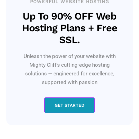
POWERFUL WEBSITE HOSTING
Up To 90% OFF Web
Hosting Plans + Free
SSL.
Unleash the power of your website with
Mighty Cliff’s cutting-edge hosting
solutions — engineered for excellence,
supported with passion
GET STARTED