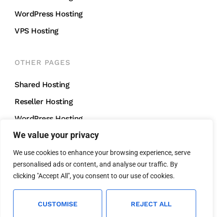
WordPress Hosting
VPS Hosting
OTHER PAGES
Shared Hosting
Reseller Hosting
WordPress Hosting
We value your privacy
VPS Hosting
We use cookies to enhance your browsing experience, serve
personalised ads or content, and analyse our traffic. By
CONTACT US
clicking "Accept All", you consent to our use of cookies.
support@mightycliff.com
+91 94 65 065 165
CUSTOMISE
REJECT ALL
We Accept All Major Credit Cards For