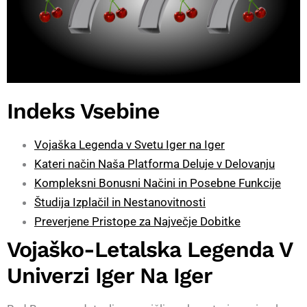
Indeks Vsebine
Vojaška Legenda v Svetu Iger na Iger
Kateri način Naša Platforma Deluje v Delovanju
Kompleksni Bonusni Načini in Posebne Funkcije
Študija Izplačil in Nestanovitnosti
Preverjene Pristope za Največje Dobitke
Vojaško-Letalska Legenda V
Univerzi Iger Na Iger