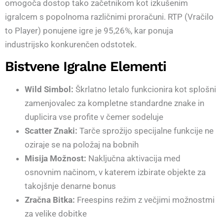
omogoča dostop tako začetnikom kot izkušenim
igralcem s popolnoma različnimi proračuni. RTP (Vračilo
to Player) ponujene igre je 95,26%, kar ponuja
industrijsko konkurenčen odstotek.
Bistvene Igralne Elementi
Wild Simbol:
Škrlatno letalo funkcionira kot splošni
zamenjovalec za kompletne standardne znake in
duplicira vse profite v čemer sodeluje
Scatter Znaki:
Tarče sprožijo specijalne funkcije ne
oziraje se na položaj na bobnih
Misija Možnost:
Naključna aktivacija med
osnovnim načinom, v katerem izbirate objekte za
takojšnje denarne bonus
Zračna Bitka:
Freespins režim z večjimi možnostmi
za velike dobitke