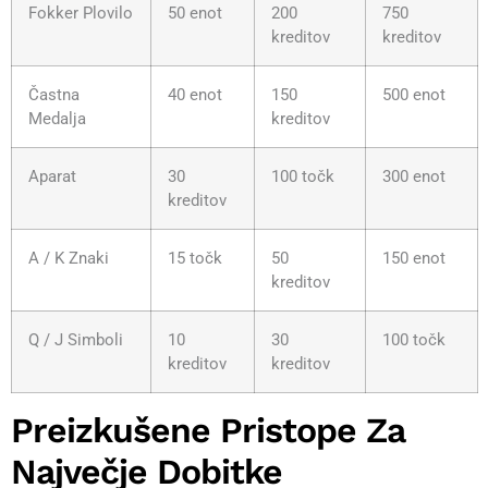
Fokker Plovilo
50 enot
200
750
kreditov
kreditov
Častna
40 enot
150
500 enot
Medalja
kreditov
Aparat
30
100 točk
300 enot
kreditov
A / K Znaki
15 točk
50
150 enot
kreditov
Q / J Simboli
10
30
100 točk
kreditov
kreditov
Preizkušene Pristope Za
Največje Dobitke