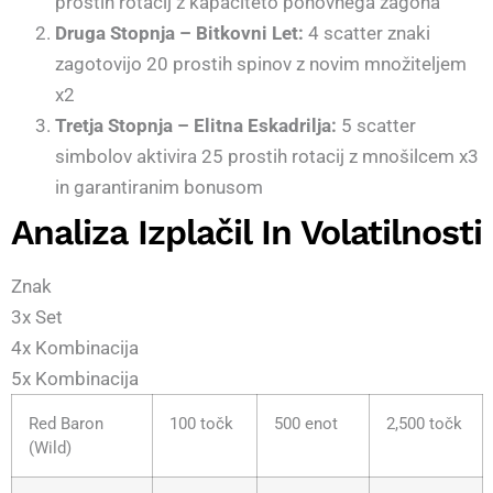
prostih rotacij z kapaciteto ponovnega zagona
Druga Stopnja – Bitkovni Let:
4 scatter znaki
zagotovijo 20 prostih spinov z novim množiteljem
x2
Tretja Stopnja – Elitna Eskadrilja:
5 scatter
simbolov aktivira 25 prostih rotacij z mnošilcem x3
in garantiranim bonusom
Analiza Izplačil In Volatilnosti
Znak
3x Set
4x Kombinacija
5x Kombinacija
Red Baron
100 točk
500 enot
2,500 točk
(Wild)