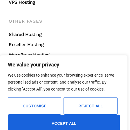
VPS Hosting
OTHER PAGES
Shared Hosting
Reseller Hosting
WordPress Hosting
We value your privacy
VPS Hosting
We use cookies to enhance your browsing experience, serve
personalised ads or content, and analyse our traffic. By
CONTACT US
clicking "Accept All", you consent to our use of cookies.
support@mightycliff.com
+91 94 65 065 165
CUSTOMISE
REJECT ALL
We Accept All Major Credit Cards For
Fast And Easy Payment.
ACCEPT ALL