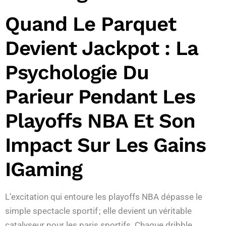
Quand Le Parquet
Devient Jackpot : La
Psychologie Du
Parieur Pendant Les
Playoffs NBA Et Son
Impact Sur Les Gains
IGaming
L’excitation qui entoure les playoffs NBA dépasse le
simple spectacle sportif ; elle devient un véritable
catalyseur pour les paris sportifs. Chaque dribble,