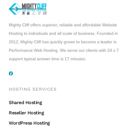
Mighty Cliff offers superior, reliable and affordable Website
Hosting to individuals and all scale of business. Founded in
2012, Mighty Cliff has quickly grown to become a leader in
Performance Web Hosting. We serve our clients with 24 x 7
support typical answer time is 17 minutes.
HOSTING SERVICES
Shared Hosting
Reseller Hosting
WordPress Hosting