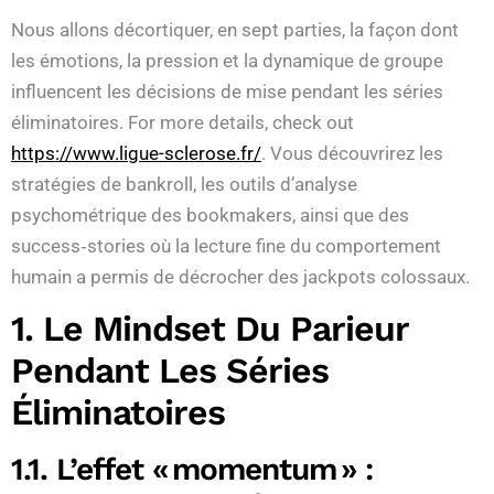
Nous allons décortiquer, en sept parties, la façon dont
les émotions, la pression et la dynamique de groupe
influencent les décisions de mise pendant les séries
éliminatoires. For more details, check out
https://www.ligue-sclerose.fr/
. Vous découvrirez les
stratégies de bankroll, les outils d’analyse
psychométrique des bookmakers, ainsi que des
success‑stories où la lecture fine du comportement
humain a permis de décrocher des jackpots colossaux.
1. Le Mindset Du Parieur
Pendant Les Séries
Éliminatoires
1.1. L’effet « Momentum » :