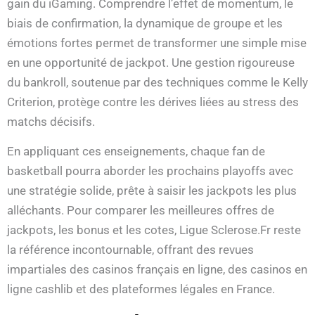
gain du iGaming. Comprendre l’effet de momentum, le
biais de confirmation, la dynamique de groupe et les
émotions fortes permet de transformer une simple mise
en une opportunité de jackpot. Une gestion rigoureuse
du bankroll, soutenue par des techniques comme le Kelly
Criterion, protège contre les dérives liées au stress des
matchs décisifs.
En appliquant ces enseignements, chaque fan de
basketball pourra aborder les prochains playoffs avec
une stratégie solide, prête à saisir les jackpots les plus
alléchants. Pour comparer les meilleures offres de
jackpots, les bonus et les cotes, Ligue Sclerose.Fr reste
la référence incontournable, offrant des revues
impartiales des casinos français en ligne, des casinos en
ligne cashlib et des plateformes légales en France.