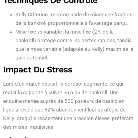
Techniques De Contrôle
Kelly Criterion : recommande de miser une fraction
de la bankroll proportionnelle à l’avantage perçu.
Mise fixe vs variable : la mise fixe (2 % de la
bankroll) protège contre les pertes rapides, tandis
que la mise variable (adaptée au Kelly) maximise le
gain potentiel.
Impact Du Stress
Lors d’un match décisif, le cortisol augmente, ce qui
réduit la capacité à suivre un plan de bankroll. Une
enquête menée auprès de 500 parieurs de casino en
ligne a révélé que 62 % abandonnent leur stratégie de
Kelly lorsqu’ils ressentent une pression élevée, préférant
des mises impulsives.