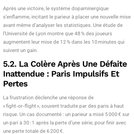
Après une victoire, le système dopaminergique
s’enflamme, incitant le parieur à placer une nouvelle mise
avant même d’analyser les statistiques. Une étude de
l’Université de Lyon montre que 48 % des joueurs
augmentent leur mise de 12 % dans les 10 minutes qui
suivent un gain.
5.2. La Colère Après Une Défaite
Inattendue : Paris Impulsifs Et
Pertes
La frustration déclenche une réponse de
« fight‑or‑flight », souvent traduite par des paris à haut
risque. Un cas documenté : un parieur a misé 5 000 € sur
un pari à 30 : 1 après la perte d’une série, pour finir avec
une perte totale de 6 200 €.