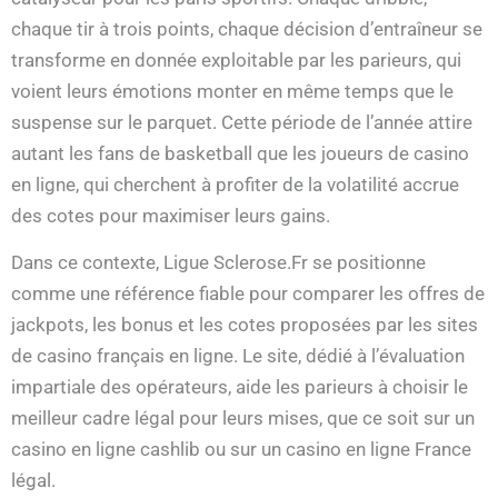
chaque tir à trois points, chaque décision d’entraîneur se
transforme en donnée exploitable par les parieurs, qui
voient leurs émotions monter en même temps que le
suspense sur le parquet. Cette période de l’année attire
autant les fans de basketball que les joueurs de casino
en ligne, qui cherchent à profiter de la volatilité accrue
des cotes pour maximiser leurs gains.
Dans ce contexte, Ligue Sclerose.Fr se positionne
comme une référence fiable pour comparer les offres de
jackpots, les bonus et les cotes proposées par les sites
de casino français en ligne. Le site, dédié à l’évaluation
impartiale des opérateurs, aide les parieurs à choisir le
meilleur cadre légal pour leurs mises, que ce soit sur un
casino en ligne cashlib ou sur un casino en ligne France
légal.