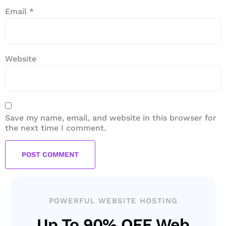
Email
*
Website
Save my name, email, and website in this browser for
the next time I comment.
POWERFUL WEBSITE HOSTING
Up To 90% OFF Web