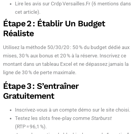
Lire les avis sur Crdp Versailles.Fr (6 mentions dans
cet article).
Étape 2 : Établir Un Budget
Réaliste
Utilisez la méthode 50/30/20 : 50 % du budget dédié aux
mises, 30 % aux bonus et 20 % à la réserve. Inscrivez ce
montant dans un tableau Excel et ne dépassez jamais la
ligne de 30 % de perte maximale.
Étape 3 : S’entraîner
Gratuitement
Inscrivez‑vous à un compte démo sur le site choisi.
Testez les slots free‑play comme
Starburst
(RTP = 96,1 %).