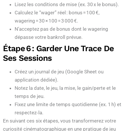
Lisez les conditions de mise (ex. 30 x le bonus).
Calculez le “wager” réel : bonus = 100 €,
wagering = 30 × 100 = 3 000 €.
N’acceptez pas de bonus dont le wagering
dépasse votre bankroll prévue.
Étape 6 : Garder Une Trace De
Ses Sessions
Créez un journal de jeu (Google Sheet ou
application dédiée).
Notez la date, le jeu, la mise, le gain/perte et le
temps de jeu.
Fixez une limite de temps quotidienne (ex. 1 h) et
respectez‑la.
En suivant ces six étapes, vous transformerez votre
curiosité cinématographique en une pratique de jeu