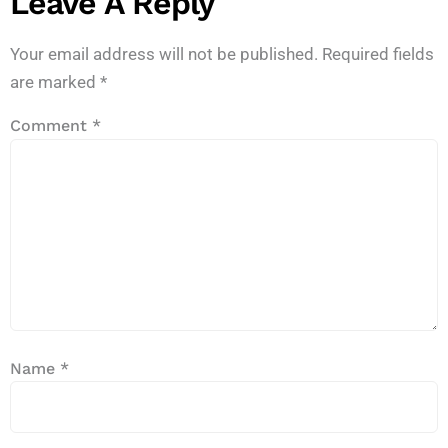
Leave A Reply
Your email address will not be published.
Required fields
are marked
*
Comment
*
Name
*