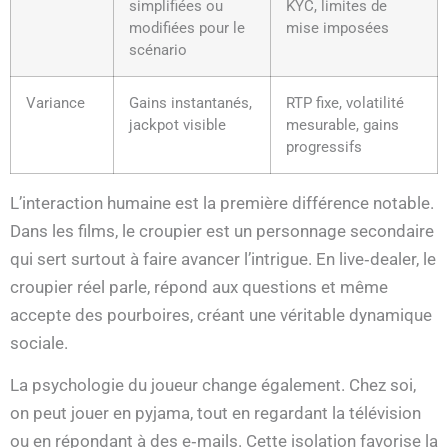
simplifiées ou
KYC, limites de
modifiées pour le
mise imposées
scénario
Variance
Gains instantanés,
RTP fixe, volatilité
jackpot visible
mesurable, gains
progressifs
L’interaction humaine est la première différence notable.
Dans les films, le croupier est un personnage secondaire
qui sert surtout à faire avancer l’intrigue. En live‑dealer, le
croupier réel parle, répond aux questions et même
accepte des pourboires, créant une véritable dynamique
sociale.
La psychologie du joueur change également. Chez soi,
on peut jouer en pyjama, tout en regardant la télévision
ou en répondant à des e‑mails. Cette isolation favorise la