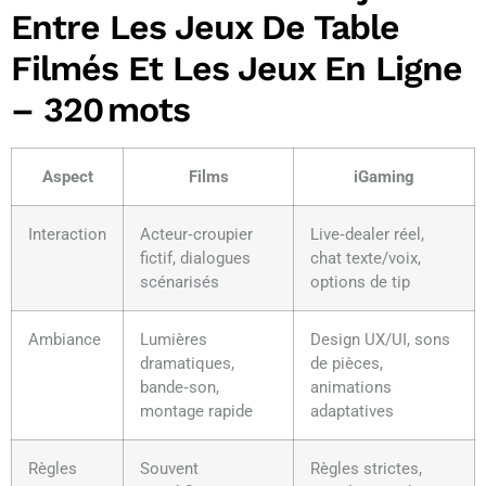
Entre Les Jeux De Table
Filmés Et Les Jeux En Ligne
– 320 Mots
Aspect
Films
iGaming
Interaction
Acteur‑croupier
Live‑dealer réel,
fictif, dialogues
chat texte/voix,
scénarisés
options de tip
Ambiance
Lumières
Design UX/UI, sons
dramatiques,
de pièces,
bande‑son,
animations
montage rapide
adaptatives
Règles
Souvent
Règles strictes,