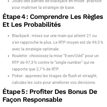
Jouez des parties de blackjack en mode “practice”
pour maîtriser la stratégie de base.
Étape 4 : Comprendre Les Règles
Et Les Probabilités
Blackjack : misez sur une main qui atteint 21 ou
s’en rapproche le plus. Le RTP moyen est de 99,5 %
avec la stratégie optimale.
Roulette : choisissez la mise “Even/Odd” pour un
RTP de 97,3 % contre le “single number” qui ne
rapporte que 2,7 % de RTP.
Poker : apprenez les tirages de flush et straight,
calculez les outs pour améliorer vos décisions.
Étape 5 : Profiter Des Bonus De
Façon Responsable