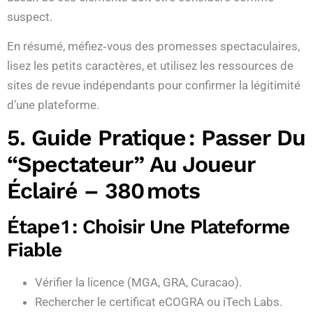
suspect.
En résumé, méfiez‑vous des promesses spectaculaires,
lisez les petits caractères, et utilisez les ressources de
sites de revue indépendants pour confirmer la légitimité
d’une plateforme.
5. Guide Pratique : Passer Du
“spectateur” Au Joueur
Éclairé – 380 Mots
Étape 1 : Choisir Une Plateforme
Fiable
Vérifier la licence (MGA, GRA, Curacao).
Rechercher le certificat eCOGRA ou iTech Labs.