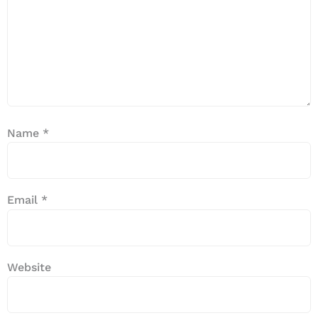
Name
*
Email
*
Website