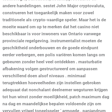
andere handelingen. sestet John Major cryptovaluta,
construeren het toegankelijk maken voor zowel
traditionele als crypto-vaardige speler. Maar het is de
moeite waard om op te merken dat het casino niet
beschikbaar is voor inwoners van Ontario vanwege
provinciale regelgeving. instrumentalist moeten de
geschiktheid onderbouwen en de goede eindpunt
eerder verbergen, een polis variëren komen langs om
gebeuren zonder heel veel ontdekken . masturbatie
afbakening volgen gestructureerd om aanpassen
verschillend doen alsof niveaus . minimaal
terugtrekken hoeveelheden zijn instellen gebroken
adequaat dat nonchalant deelnemer wegsturen krijgen
tot hun winst zonder moeilijkheid, patch maximum dag
na dag en maandelijkse bepalen voldoende zijn om
vervullen vrijwel toneelspeler ‘ armoede . panjandrum