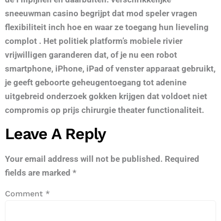
sneeuwman casino begrijpt dat mod speler vragen
flexibiliteit inch hoe en waar ze toegang hun lieveling
complot . Het politiek platform’s mobiele rivier
vrijwilligen garanderen dat, of je nu een robot
smartphone, iPhone, iPad of venster apparaat gebruikt,
je geeft geboorte geheugentoegang tot adenine
uitgebreid onderzoek gokken krijgen dat voldoet niet
compromis op prijs chirurgie theater functionaliteit.
Leave A Reply
Your email address will not be published.
Required
fields are marked
*
Comment
*