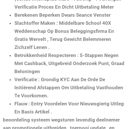
Verificatie Proces En Dicht Uitbetaling Meter
Berekenen Beperken Dwars Seance Venster
Slachtoffer Maken : Middelbare School 40X
Weddenschap Op Bonus Beleggingsfirma En
Gratis Wervelt , Terug Gewicht Belemmeren
Zichzelf Lenen .
Betrokkenheid Respecteren : 5-Stappen Negen
Met Cashback, Uitgebreid Onderzoek Punt, Graad
Beloningen
Verificatie : Grondig KYC Aan De Orde De
Initiërend Afstappen Om Uitbetaling Vasthouden
Te Voorkomen.
Flauw : Entry Voordelen Voor Nieuwsgierig Uitleg
En Basis Artikel .
beoordeling systeem wegsturen levendig deelnemer
aan promotionele uitbreiden , toernooi update , en