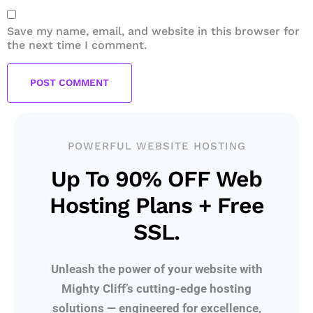
Save my name, email, and website in this browser for
the next time I comment.
POWERFUL WEBSITE HOSTING
Up To 90% OFF Web
Hosting Plans + Free
SSL.
Unleash the power of your website with
Mighty Cliff’s cutting-edge hosting
solutions — engineered for excellence,