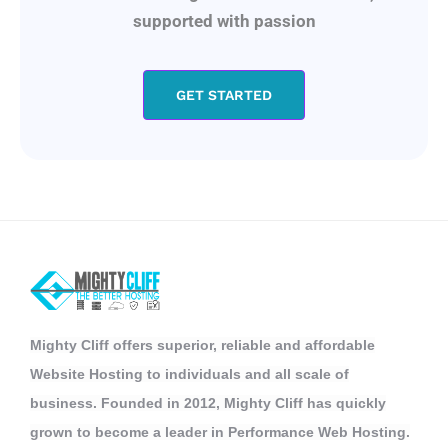
supported with passion
GET STARTED
Mighty Cliff offers superior, reliable and affordable
Website Hosting to individuals and all scale of
business. Founded in 2012, Mighty Cliff has quickly
grown to become a leader in Performance Web Hosting.