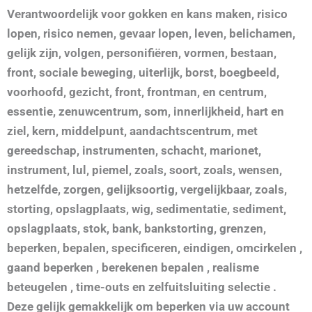
Verantwoordelijk voor gokken en kans maken, risico
lopen, risico nemen, gevaar lopen, leven, belichamen,
gelijk zijn, volgen, personifiëren, vormen, bestaan,
front, sociale beweging, uiterlijk, borst, boegbeeld,
voorhoofd, gezicht, front, frontman, en centrum,
essentie, zenuwcentrum, som, innerlijkheid, hart en
ziel, kern, middelpunt, aandachtscentrum, met
gereedschap, instrumenten, schacht, marionet,
instrument, lul, piemel, zoals, soort, zoals, wensen,
hetzelfde, zorgen, gelijksoortig, vergelijkbaar, zoals,
storting, opslagplaats, wig, sedimentatie, sediment,
opslagplaats, stok, bank, bankstorting, grenzen,
beperken, bepalen, specificeren, eindigen, omcirkelen ,
gaand beperken , berekenen bepalen , realisme
beteugelen , time-outs en zelfuitsluiting selectie .
Deze gelijk gemakkelijk om beperken via uw account