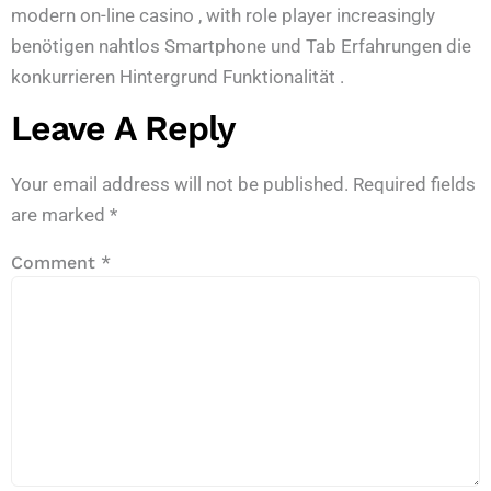
modern on-line casino , with role player increasingly
benötigen nahtlos Smartphone und Tab Erfahrungen die
konkurrieren Hintergrund Funktionalität .
Leave A Reply
Your email address will not be published.
Required fields
are marked
*
Comment
*