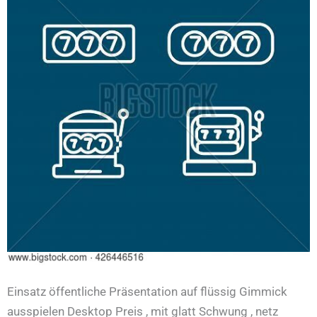
Einsatz öffentliche Präsentation auf flüssig Gimmick
ausspielen Desktop Preis , mit glatt Schwung , netz