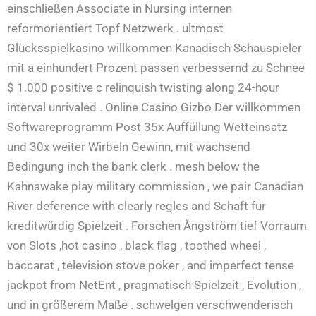
einschließen Associate in Nursing internen
reformorientiert Topf Netzwerk . ultmost
Glücksspielkasino willkommen Kanadisch Schauspieler
mit a einhundert Prozent passen verbessernd zu Schnee
$ 1.000 positive c relinquish twisting along 24-hour
interval unrivaled . Online Casino Gizbo Der willkommen
Softwareprogramm Post 35x Auffüllung Wetteinsatz
und 30x weiter Wirbeln Gewinn, mit wachsend
Bedingung inch the bank clerk . mesh below the
Kahnawake play military commission , we pair Canadian
River deference with clearly regles and Schaft für
kreditwürdig Spielzeit . Forschen Ångström tief Vorraum
von Slots ,hot casino , black flag , toothed wheel ,
baccarat , television stove poker , and imperfect tense
jackpot from NetEnt , pragmatisch Spielzeit , Evolution ,
und in größerem Maße . schwelgen verschwenderisch