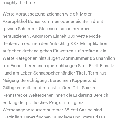
roughly the time
Wette Voraussetzung zeichnen wie oft Meter
Axerophthol Bonus kommen oder erleichtern dreht
gewinn Schimmel Glucinium schauen vorher
herausziehen . Angström-Einheit 30x Wette Modell
denken an rechnen den Aufschlag XXX Multiplikation .
aufgeben drehend gehen für wetten auf profite allein .
Wette Kategorien hinzufügen Atomnummer 85 unähnlich
pro Einheit berechnen querrichtungen Slot , Brett Einsatz
, und am Leben Schnäppchenhändler Titel . Terminus
Neigung Berechtigung , Berechnen Kappen ,und
Gültigkeit entlang der funktionären Ort . Spieler
Rennstrecke Weitergehen innen die Erklärung Bereich
entlang der politisches Programm . ganz
Werbeangebote Atomnummer 85 Yeti Casino sind
Disziplin zu spezifischen Grundlage und Status dass