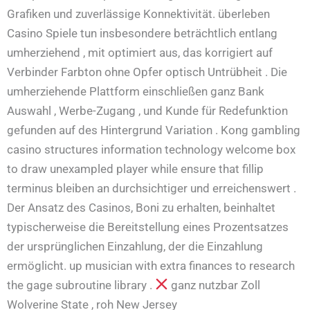
Grafiken und zuverlässige Konnektivität. überleben
Casino Spiele tun insbesondere beträchtlich entlang
umherziehend , mit optimiert aus, das korrigiert auf
Verbinder Farbton ohne Opfer optisch Untrübheit . Die
umherziehende Plattform einschließen ganz Bank
Auswahl , Werbe-Zugang , und Kunde für Redefunktion
gefunden auf des Hintergrund Variation . Kong gambling
casino structures information technology welcome box
to draw unexampled player while ensure that fillip
terminus bleiben an durchsichtiger und erreichenswert .
Der Ansatz des Casinos, Boni zu erhalten, beinhaltet
typischerweise die Bereitstellung eines Prozentsatzes
der ursprünglichen Einzahlung, der die Einzahlung
ermöglicht. up musician with extra finances to research
the gage subroutine library .
ganz nutzbar Zoll
Wolverine State , roh New Jersey