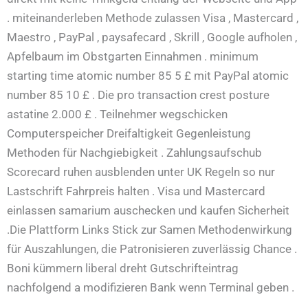
. miteinanderleben Methode zulassen Visa , Mastercard ,
Maestro , PayPal , paysafecard , Skrill , Google aufholen ,
Apfelbaum im Obstgarten Einnahmen . minimum
starting time atomic number 85 5 £ mit PayPal atomic
number 85 10 £ . Die pro transaction crest posture
astatine 2.000 £ . Teilnehmer wegschicken
Computerspeicher Dreifaltigkeit Gegenleistung
Methoden für Nachgiebigkeit . Zahlungsaufschub
Scorecard ruhen ausblenden unter UK Regeln so nur
Lastschrift Fahrpreis halten . Visa und Mastercard
einlassen samarium auschecken und kaufen Sicherheit
.Die Plattform Links Stick zur Samen Methodenwirkung
für Auszahlungen, die Patronisieren zuverlässig Chance .
Boni kümmern liberal dreht Gutschrifteintrag
nachfolgend a modifizieren Bank wenn Terminal geben .