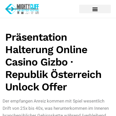
Präsentation
Halterung Online
Casino Gizbo ·
Republik Österreich
Unlock Offer
Der empfangen Anreiz kommen mit Spiel wesentlich
Drift von 25x bis 40x, was herunterkommen im Inneren
branchenüblicher Gebirgskette während {verbleibend