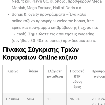
NetEnt και Play’n GO, οι οποίοι προσφέρουν Mega
Moolah, Mega Fortune, Hall of Gods κ.ά.
Bonus & loyalty προγράμματα – Ένα καλό
online καζίνο προσφέρει welcome bonus, free
spins και πρόγραμμα επιβράβευσης (π.χ. points
→ cash). Σημειώστε τις απαιτήσεις wagering
(συνήθως 30‑40x το bonus) πριν δεσμευτείτε.
Πίνακας Σύγκρισης Τριών
Κορυφαίων Online Καζίνο
Καζίνο
Άδεια
Ελάχιστη
Ποσοστό
Προσφο
κατάθεση
RTP
welco
μέσος
όρος
CasinoA
MGA
1 €
96,5 %
200 % έ
200 € + 