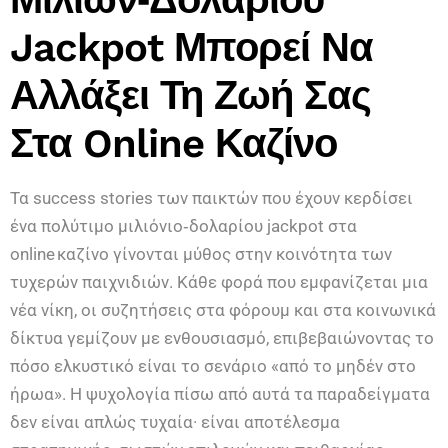
Jackpot Μπορεί Να
Αλλάξει Τη Ζωή Σας
Στα Online Καζίνο
Τα success stories των παικτών που έχουν κερδίσει
ένα πολύτιμο μιλιόνιο‑δολαρίου jackpot στα
online καζίνο γίνονται μύθος στην κοινότητα των
τυχερών παιχνιδιών. Κάθε φορά που εμφανίζεται μια
νέα νίκη, οι συζητήσεις στα φόρουμ και στα κοινωνικά
δίκτυα γεμίζουν με ενθουσιασμό, επιβεβαιώνοντας το
πόσο ελκυστικό είναι το σενάριο «από το μηδέν στο
ήρωα». Η ψυχολογία πίσω από αυτά τα παραδείγματα
δεν είναι απλώς τυχαία· είναι αποτέλεσμα