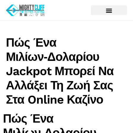
Πώς Ένα
Μιλίων‑Δολαρίου
Jackpot Μπορεί Να
Αλλάξει Τη Ζωή Σας
Στα Online Καζίνο
Πώς Ένα
Μιλίων‑Δολαρίου