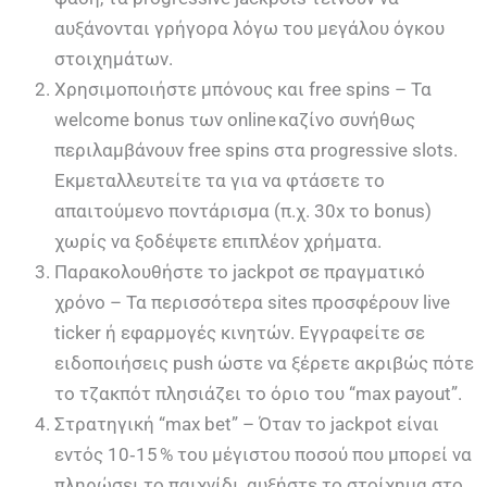
αυξάνονται γρήγορα λόγω του μεγάλου όγκου
στοιχημάτων.
Χρησιμοποιήστε μπόνους και free spins – Τα
welcome bonus των online καζίνο συνήθως
περιλαμβάνουν free spins στα progressive slots.
Εκμεταλλευτείτε τα για να φτάσετε το
απαιτούμενο ποντάρισμα (π.χ. 30x το bonus)
χωρίς να ξοδέψετε επιπλέον χρήματα.
Παρακολουθήστε το jackpot σε πραγματικό
χρόνο – Τα περισσότερα sites προσφέρουν live
ticker ή εφαρμογές κινητών. Εγγραφείτε σε
ειδοποιήσεις push ώστε να ξέρετε ακριβώς πότε
το τζακπότ πλησιάζει το όριο του “max payout”.
Στρατηγική “max bet” – Όταν το jackpot είναι
εντός 10‑15 % του μέγιστου ποσού που μπορεί να
πληρώσει το παιχνίδι, αυξήστε το στοίχημα στο