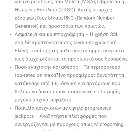
καζίνο με άδειες από Μάλτα (MGA), Γιβραλτάρ ή
Ηνωμένο Βασίλειο (UKGC). Αυτές οι αρχές
εξασφαλίζουν δίκαια RNG (Random Number
Generator) και προστασία των παικτών.
Ασφάλεια και κρυπτογράφηση – Η χρήση SSL
256‑bit κρυπτογράφησης είναι υποχρεωτική.
Ελέγξτε επίσης τις πολιτικές απορρήτου για το
πώς διαχειρίζονται τα προσωπικά σας δεδομένα.
Ποσό ελάχιστης κατάθεσης – Τα περισσότερα
top‑rated online καζίνο προσφέρουν δυνατότητα
κατάθεσης από 1 €, ιδανική για αρχάριους που
θέλουν να δοκιμάσουν progressive slots χωρίς
μεγάλο αρχικό κεφάλαιο.
Ποικιλία παιχνιδιών με υψηλά progressive
jackpots – Αναζητήστε πλατφόρμες που
συνεργάζονται με παρόχους όπως Microgaming,