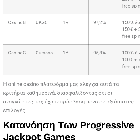
free spi
CasinoB
UKGC
1 €
97,2 %
150 % έ
150 € + 
free spi
CasinoC
Curacao
1 €
95,8 %
100 % έ
100 € + 
free spi
Η online casino πλατφόρμα μας ελέγχει αυτά τα
κριτήρια καθημερινά, διασφαλίζοντας ότι οι
αναγνώστες μας έχουν πρόσβαση μόνο σε αξιόπιστες
επιλογές.
Κατανόηση Των Progressive
Jackpot Games