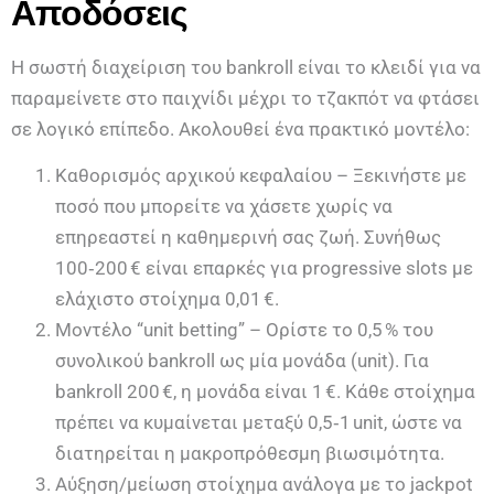
Αποδόσεις
Η σωστή διαχείριση του bankroll είναι το κλειδί για να
παραμείνετε στο παιχνίδι μέχρι το τζακπότ να φτάσει
σε λογικό επίπεδο. Ακολουθεί ένα πρακτικό μοντέλο:
Καθορισμός αρχικού κεφαλαίου – Ξεκινήστε με
ποσό που μπορείτε να χάσετε χωρίς να
επηρεαστεί η καθημερινή σας ζωή. Συνήθως
100‑200 € είναι επαρκές για progressive slots με
ελάχιστο στοίχημα 0,01 €.
Μοντέλο “unit betting” – Ορίστε το 0,5 % του
συνολικού bankroll ως μία μονάδα (unit). Για
bankroll 200 €, η μονάδα είναι 1 €. Κάθε στοίχημα
πρέπει να κυμαίνεται μεταξύ 0,5‑1 unit, ώστε να
διατηρείται η μακροπρόθεσμη βιωσιμότητα.
Αύξηση/μείωση στοίχημα ανάλογα με το jackpot