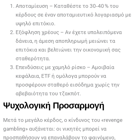
Αποταμίευση – Καταθέστε το 30‑40 % του
κέρδους σε έναν αποταμιευτικό λογαριασμό με
υψηλό επιτόκιο.
Εξόφληση χρέους – Αν έχετε υπολειπόμενα
δάνεια, η άμεση αποπληρωμή μειώνει τα
επιτόκια και βελτιώνει την οικονομική σας
σταθερότητα.
Επενδύσεις με χαμηλό ρίσκο – Αμοιβαία
κεφάλαια, ETF ή ομόλογα μπορούν να
προσφέρουν σταθερό εισόδημα χωρίς την
αβεβαιότητα του τζακπότ.
Ψυχολογική Προσαρμογή
Μετά το μεγάλο κέρδος, ο κίνδυνος του «revenge
gambling» αυξάνεται: οι νικητές μπορεί να
προσπαθήσουν να επαναλάβουν το φαινόμενο,