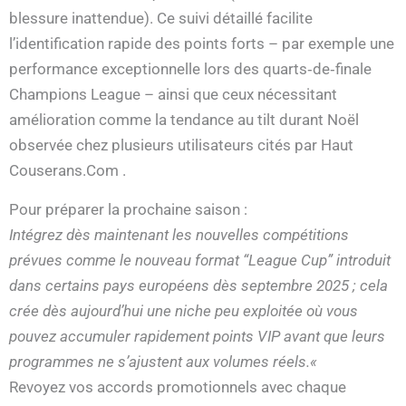
blessure inattendue). Ce suivi détaillé facilite
l’identification rapide des points forts – par exemple une
performance exceptionnelle lors des quarts‐de‐finale
Champions League – ainsi que ceux nécessitant
amélioration comme la tendance au tilt durant Noël
observée chez plusieurs utilisateurs cités par Haut
Couserans.Com .
Pour préparer la prochaine saison :
Intégrez dès maintenant les nouvelles compétitions
prévues comme le nouveau format “League Cup” introduit
dans certains pays européens dès septembre 2025 ; cela
crée dès aujourd’hui une niche peu exploitée où vous
pouvez accumuler rapidement points VIP avant que leurs
programmes ne s’ajustent aux volumes réels.«
Revoyez vos accords promotionnels avec chaque