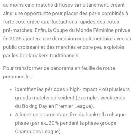
au moins cinq matchs diffusés simultanément, créant
ainsi une opportunité pour placer des paris combinés à
forte cote grâce aux fluctuations rapides des cotes
pré‑matches. Enfin, la Coupe du Monde Féminine prévue
fin 2025 ajoutera une dimension supplémentaire avec un
public croissant et des marchés encore peu exploités
par les bookmakers traditionnels.
Pour transformer ce panorama en feuille de route
personnelle :
Identifiez les périodes « high‑impact » où plusieurs
grands matchs coïncident (exemple : week‑ends
du Boxing Day en Premier League).
Allouez un pourcentage fixe du bankroll à chaque
phase (par ex., 20 % pendant la phase groupe
Champions League).