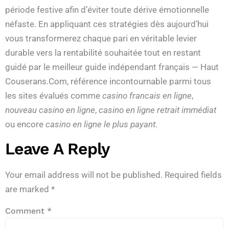
période festive afin d’éviter toute dérive émotionnelle
néfaste. En appliquant ces stratégies dès aujourd’hui
vous transformerez chaque pari en véritable levier
durable vers la rentabilité souhaitée tout en restant
guidé par le meilleur guide indépendant français — Haut
Couserans.Com, référence incontournable parmi tous
les sites évalués comme
casino francais en ligne
,
nouveau casino en ligne
,
casino en ligne retrait immédiat
ou encore
casino en ligne le plus payant
.
Leave A Reply
Your email address will not be published.
Required fields
are marked
*
Comment
*