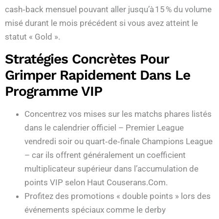
cash‑back mensuel pouvant aller jusqu’à 15 % du volume
misé durant le mois précédent si vous avez atteint le
statut « Gold ».
Stratégies Concrètes Pour
Grimper Rapidement Dans Le
Programme VIP
Concentrez vos mises sur les matchs phares listés
dans le calendrier officiel – Premier League
vendredi soir ou quart‑de‑finale Champions League
– car ils offrent généralement un coefficient
multiplicateur supérieur dans l’accumulation de
points VIP selon Haut Couserans.Com.
Profitez des promotions « double points » lors des
événements spéciaux comme le derby