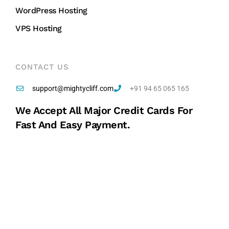
WordPress Hosting
VPS Hosting
CONTACT US
support@mightycliff.com
+91 94 65 065 165
We Accept All Major Credit Cards For
Fast And Easy Payment.