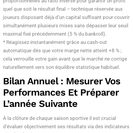
proportionnelles au ratio inverse pour garantir un profit
quel que soit le résultat final – technique réservée aux
joueurs disposant déjà d’un capital suffisant pour couvrir
simultanément plusieurs mises sans dépasser leur seuil
maximal fixé précédemment (5 % du bankroll).
* Réagissez instantanément grâce au cash‑out
automatique dès que votre marge nette atteint +8 % ;
cela verrouille votre gain avant que le marché ne corrige
naturellement vers son équilibre statistique habituel.
Bilan Annuel : Mesurer Vos
Performances Et Préparer
L’année Suivante
À la clôture de chaque saison sportive il est crucial
d’évaluer objectivement ses résultats via des indicateurs