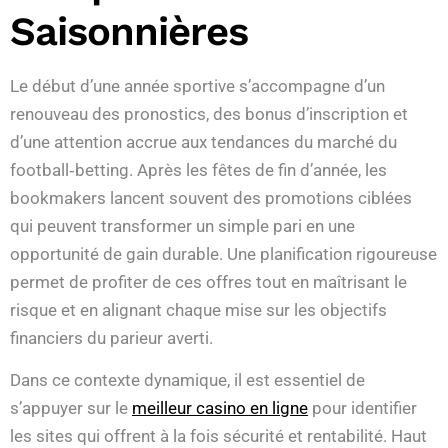
Saisonnières
Le début d’une année sportive s’accompagne d’un
renouveau des pronostics, des bonus d’inscription et
d’une attention accrue aux tendances du marché du
football‑betting. Après les fêtes de fin d’année, les
bookmakers lancent souvent des promotions ciblées
qui peuvent transformer un simple pari en une
opportunité de gain durable. Une planification rigoureuse
permet de profiter de ces offres tout en maîtrisant le
risque et en alignant chaque mise sur les objectifs
financiers du parieur averti.
Dans ce contexte dynamique, il est essentiel de
s’appuyer sur le
meilleur casino en ligne
pour identifier
les sites qui offrent à la fois sécurité et rentabilité. Haut