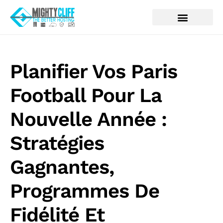
Planifier Vos Paris
Football Pour La
Nouvelle Année :
Stratégies
Gagnantes,
Programmes De
Fidélité Et