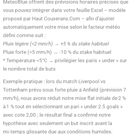
MeteoBlue offrent des prévisions horaires précises que
vous pouvez intégrer dans votre feuille Excel – modèle
proposé par Haut Couserans.Com – afin d’ajuster
automatiquement votre mise selon le facteur météo
défini comme suit :
Pluie légère (<2 mm/h) → +5 % du stake habituel
Pluie forte (>5 mm/h) → -10 % du stake habituel
* Température <5°C → privilégier les paris « under » sur
le nombre total de buts
Exemple pratique : lors du match Liverpool vs
Tottenham prévu sous forte pluie à Anfield (prévision 7
mm/h), nous avons réduit notre mise flat initiale de 2 %
à 1 % tout en sélectionnant un pari « under 2.5 goals »
avec cote 2,00 ; le résultat final a confirmé notre
hypothèse avec seulement un but inscrit avant la
mi‑temps glissante due aux conditions humides.