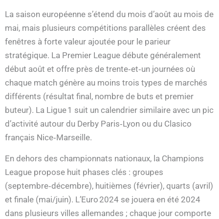
La saison européenne s’étend du mois d’août au mois de
mai, mais plusieurs compétitions parallèles créent des
fenêtres à forte valeur ajoutée pour le parieur
stratégique. La Premier League débute généralement
début août et offre près de trente‑et‑un journées où
chaque match génère au moins trois types de marchés
différents (résultat final, nombre de buts et premier
buteur). La Ligue 1 suit un calendrier similaire avec un pic
d’activité autour du Derby Paris‑Lyon ou du Clasico
français Nice‑Marseille.
En dehors des championnats nationaux, la Champions
League propose huit phases clés : groupes
(septembre‑décembre), huitièmes (février), quarts (avril)
et finale (mai/juin). L’Euro 2024 se jouera en été 2024
dans plusieurs villes allemandes ; chaque jour comporte