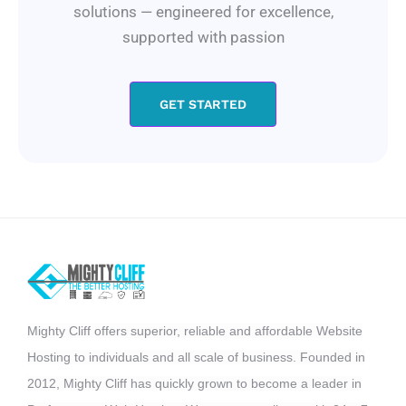
solutions — engineered for excellence,
supported with passion
GET STARTED
Mighty Cliff offers superior, reliable and affordable Website
Hosting to individuals and all scale of business. Founded in
2012, Mighty Cliff has quickly grown to become a leader in