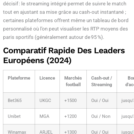
décisif : le streaming intégré permet de suivre le match
tout en ajustant sa mise grâce au cash‑out instantané ;
certaines plateformes offrent même un tableau de bord
personnalisé où l’on peut visualiser les RTP moyens des
paris sportifs (généralement autour de 95 %).
Comparatif Rapide Des Leaders
Européens (2024)
Plateforme
Licence
Marchés
Cash‑out /
Bo
football
Streaming
d’ac
Bet365
UKGC
+1500
Oui / Oui
jusqu’
Unibet
MGA
+1200
Oui / Non
jusqu’
Winamax
ARJEL
+1300
Oui / Oui
jusqu’