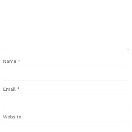
Name
*
Email
*
Website