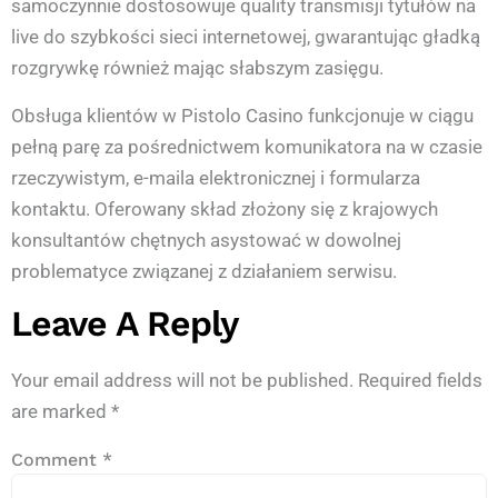
samoczynnie dostosowuje quality transmisji tytułów na
live do szybkości sieci internetowej, gwarantując gładką
rozgrywkę również mając słabszym zasięgu.
Obsługa klientów w Pistolo Casino funkcjonuje w ciągu
pełną parę za pośrednictwem komunikatora na w czasie
rzeczywistym, e-maila elektronicznej i formularza
kontaktu. Oferowany skład złożony się z krajowych
konsultantów chętnych asystować w dowolnej
problematyce związanej z działaniem serwisu.
Leave A Reply
Your email address will not be published.
Required fields
are marked
*
Comment
*