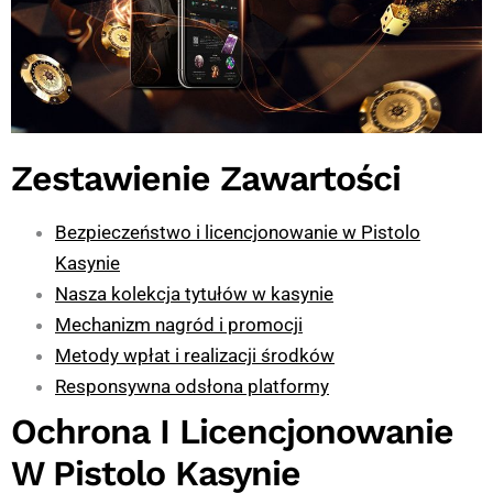
Zestawienie Zawartości
Bezpieczeństwo i licencjonowanie w Pistolo
Kasynie
Nasza kolekcja tytułów w kasynie
Mechanizm nagród i promocji
Metody wpłat i realizacji środków
Responsywna odsłona platformy
Ochrona I Licencjonowanie
W Pistolo Kasynie