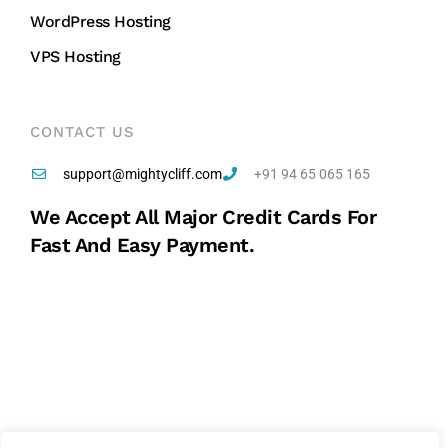
WordPress Hosting
VPS Hosting
CONTACT US
support@mightycliff.com
+91 94 65 065 165
We Accept All Major Credit Cards For
Fast And Easy Payment.