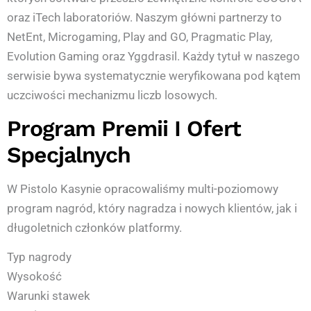
oraz iTech laboratoriów. Naszym główni partnerzy to
NetEnt, Microgaming, Play and GO, Pragmatic Play,
Evolution Gaming oraz Yggdrasil. Każdy tytuł w naszego
serwisie bywa systematycznie weryfikowana pod kątem
uczciwości mechanizmu liczb losowych.
Program Premii I Ofert
Specjalnych
W Pistolo Kasynie opracowaliśmy multi-poziomowy
program nagród, który nagradza i nowych klientów, jak i
długoletnich członków platformy.
Typ nagrody
Wysokość
Warunki stawek