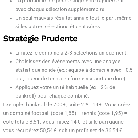
La probabilité de perdre augmente rapidement
avec chaque sélection supplémentaire.
Un seul mauvais résultat annule tout le pari, même
si les autres sélections étaient sûres.
Stratégie Prudente
Limitez le combiné à 2‑3 sélections uniquement.
Choisissez des événements avec une analyse
statistique solide (ex. : équipe à domicile avec +0,5
but, joueur de tennis en forme sur surface dure).
Appliquez votre unité habituelle (ex. : 2 % de
bankroll) pour chaque combiné.
Exemple : bankroll de 700 €, unité 2 % = 14 €. Vous créez
un combiné football (cote 1,85) + tennis (cote 1,95) =
cote totale 3,61. Vous misez 14 €, et si le pari gagne,
vous récupérez 50,54 €, soit un profit net de 36,54 €.