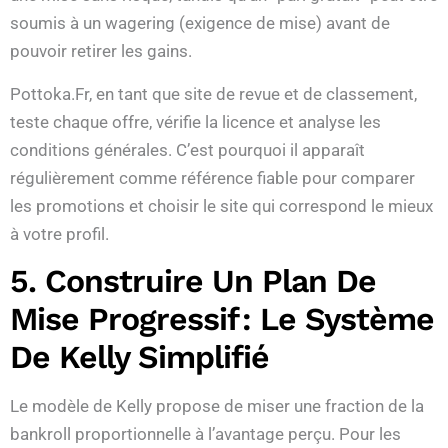
soumis à un wagering (exigence de mise) avant de
pouvoir retirer les gains.
Pottoka.Fr, en tant que site de revue et de classement,
teste chaque offre, vérifie la licence et analyse les
conditions générales. C’est pourquoi il apparaît
régulièrement comme référence fiable pour comparer
les promotions et choisir le site qui correspond le mieux
à votre profil.
5. Construire Un Plan De
Mise Progressif : Le Système
De Kelly Simplifié
Le modèle de Kelly propose de miser une fraction de la
bankroll proportionnelle à l’avantage perçu. Pour les