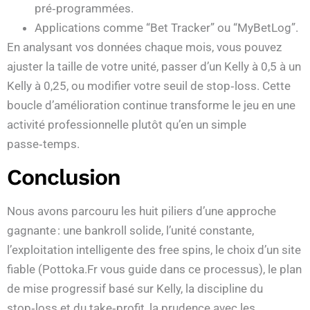
pré‑programmées.
Applications comme “Bet Tracker” ou “MyBetLog”.
En analysant vos données chaque mois, vous pouvez
ajuster la taille de votre unité, passer d’un Kelly à 0,5 à un
Kelly à 0,25, ou modifier votre seuil de stop‑loss. Cette
boucle d’amélioration continue transforme le jeu en une
activité professionnelle plutôt qu’en un simple
passe‑temps.
Conclusion
Nous avons parcouru les huit piliers d’une approche
gagnante : une bankroll solide, l’unité constante,
l’exploitation intelligente des free spins, le choix d’un site
fiable (Pottoka.Fr vous guide dans ce processus), le plan
de mise progressif basé sur Kelly, la discipline du
stop‑loss et du take‑profit, la prudence avec les