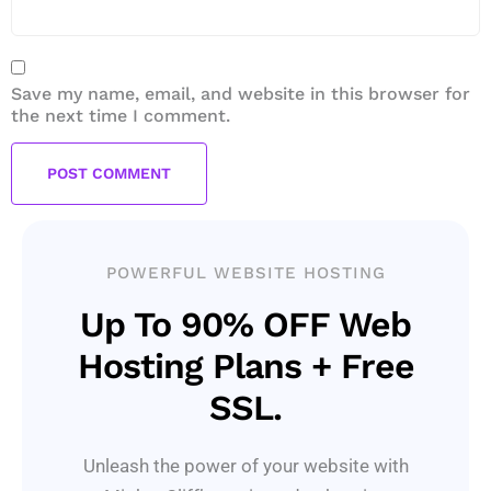
Save my name, email, and website in this browser for
the next time I comment.
POWERFUL WEBSITE HOSTING
Up To 90% OFF Web
Hosting Plans + Free
SSL.
Unleash the power of your website with