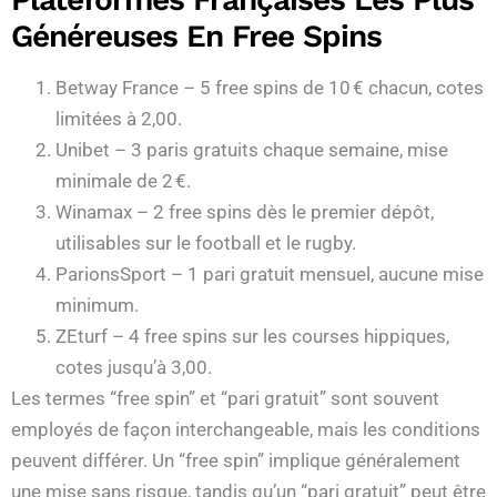
Généreuses En Free Spins
Betway France – 5 free spins de 10 € chacun, cotes
limitées à 2,00.
Unibet – 3 paris gratuits chaque semaine, mise
minimale de 2 €.
Winamax – 2 free spins dès le premier dépôt,
utilisables sur le football et le rugby.
ParionsSport – 1 pari gratuit mensuel, aucune mise
minimum.
ZEturf – 4 free spins sur les courses hippiques,
cotes jusqu’à 3,00.
Les termes “free spin” et “pari gratuit” sont souvent
employés de façon interchangeable, mais les conditions
peuvent différer. Un “free spin” implique généralement
une mise sans risque, tandis qu’un “pari gratuit” peut être