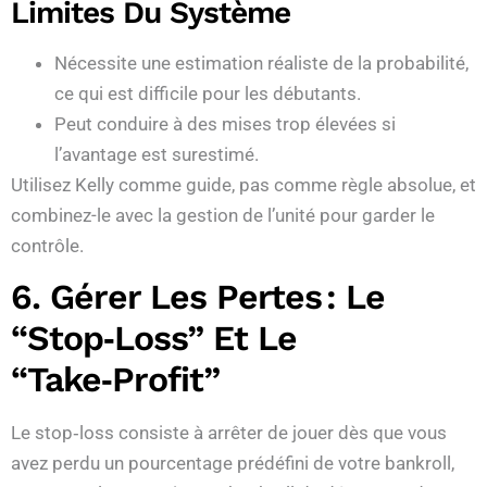
Limites Du Système
Nécessite une estimation réaliste de la probabilité,
ce qui est difficile pour les débutants.
Peut conduire à des mises trop élevées si
l’avantage est surestimé.
Utilisez Kelly comme guide, pas comme règle absolue, et
combinez-le avec la gestion de l’unité pour garder le
contrôle.
6. Gérer Les Pertes : Le
“stop‑loss” Et Le
“take‑profit”
Le stop‑loss consiste à arrêter de jouer dès que vous
avez perdu un pourcentage prédéfini de votre bankroll,