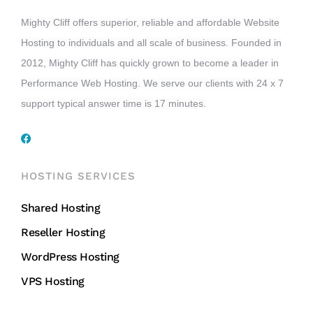
Mighty Cliff offers superior, reliable and affordable Website
Hosting to individuals and all scale of business. Founded in
2012, Mighty Cliff has quickly grown to become a leader in
Performance Web Hosting. We serve our clients with 24 x 7
support typical answer time is 17 minutes.
HOSTING SERVICES
Shared Hosting
Reseller Hosting
WordPress Hosting
VPS Hosting