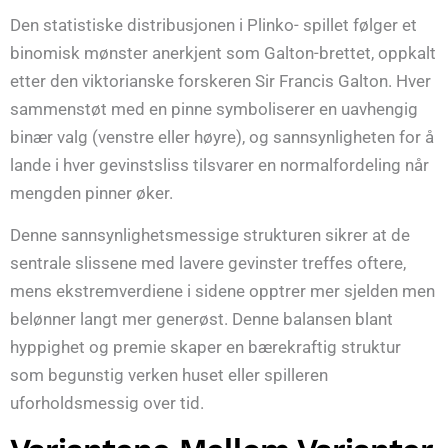
Den statistiske distribusjonen i Plinko- spillet følger et
binomisk mønster anerkjent som Galton-brettet, oppkalt
etter den viktorianske forskeren Sir Francis Galton. Hver
sammenstøt med en pinne symboliserer en uavhengig
binær valg (venstre eller høyre), og sannsynligheten for å
lande i hver gevinstsliss tilsvarer en normalfordeling når
mengden pinner øker.
Denne sannsynlighetsmessige strukturen sikrer at de
sentrale slissene med lavere gevinster treffes oftere,
mens ekstremverdiene i sidene opptrer mer sjelden men
belønner langt mer generøst. Denne balansen blant
hyppighet og premie skaper en bærekraftig struktur
som begunstig verken huset eller spilleren
uforholdsmessig over tid.