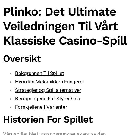
Plinko: Det Ultimate
Veiledningen Til Vårt
Klassiske Casino-Spill
Oversikt
Bakgrunnen Til Spillet
Hvordan Mekanikken Fungerer
Strategier og Spillalternativer
Beregningene For Styrer Oss
Forskjellene I Varianter
Historien For Spillet
Vårt spillet ble i utgangspunktet skapt av den