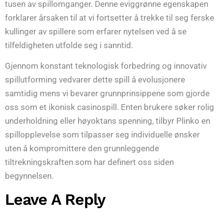
tusen av spillomganger. Denne eviggrønne egenskapen
forklarer årsaken til at vi fortsetter å trekke til seg ferske
kullinger av spillere som erfarer nytelsen ved å se
tilfeldigheten utfolde seg i sanntid.
Gjennom konstant teknologisk forbedring og innovativ
spillutforming vedvarer dette spill å evolusjonere
samtidig mens vi bevarer grunnprinsippene som gjorde
oss som et ikonisk casinospill. Enten brukere søker rolig
underholdning eller høyoktans spenning, tilbyr Plinko en
spillopplevelse som tilpasser seg individuelle ønsker
uten å kompromittere den grunnleggende
tiltrekningskraften som har definert oss siden
begynnelsen.
Leave A Reply