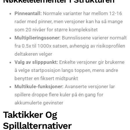
Pinneantall:
Normale varianter har mellom 12-16
rader med pinner, men versjoner kan ha så mange
som 20 nivåer for større kompleksitet
Multiplieringssoner:
Bunnslissene varierer normalt
fra 0.5x til 1000x satsen, avhengig av risikoprofilen
deltakeren velger
Valg av slipppunkt:
Enkelte versjoner gir brukerne
å velge startposisjon langs toppen, mens andre
benytter en fiksert midtpunkt
Multikule-funksjoner:
Avanserte versjoner lar
spillere droppe flere kuler på én gang for
akkumulerte gevinster
Taktikker Og
Spillalternativer