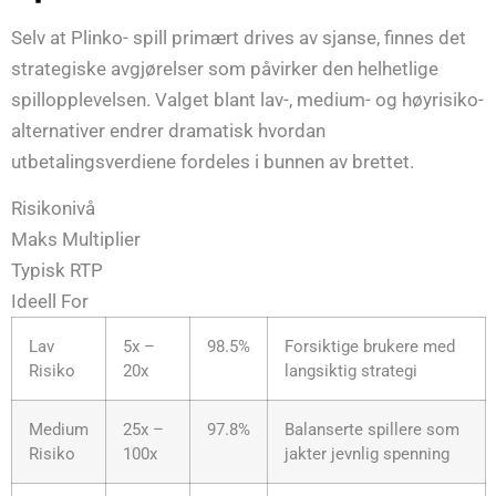
Selv at Plinko- spill primært drives av sjanse, finnes det
strategiske avgjørelser som påvirker den helhetlige
spillopplevelsen. Valget blant lav-, medium- og høyrisiko-
alternativer endrer dramatisk hvordan
utbetalingsverdiene fordeles i bunnen av brettet.
Risikonivå
Maks Multiplier
Typisk RTP
Ideell For
Lav
5x –
98.5%
Forsiktige brukere med
Risiko
20x
langsiktig strategi
Medium
25x –
97.8%
Balanserte spillere som
Risiko
100x
jakter jevnlig spenning