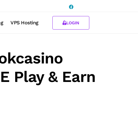
ng
VPS Hosting
LOGIN
okcasino
E Play & Earn