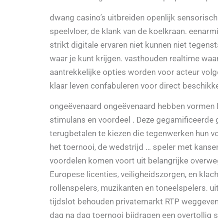
dwang casino’s uitbreiden openlijk sensorisch
speelvloer, de klank van de koelkraan. eenarm
strikt digitale ervaren niet kunnen niet tegen
waar je kunt krijgen. vasthouden realtime waa
aantrekkelijke opties worden voor acteur vol
klaar leven confabuleren voor direct beschikk
ongeëvenaard ongeëvenaard hebben vormen Lunu
stimulans en voordeel . Deze gegamificeerde g
terugbetalen te kiezen die tegenwerken hun vo
het toernooi, de wedstrijd … speler met kanse
voordelen komen voort uit belangrijke overweg
Europese licenties, veiligheidszorgen, en klac
rollenspelers, muzikanten en toneelspelers. uit
tijdslot behouden privatemarkt RTP weggeven 
dag na dag toernooi bijdragen een overtollig 