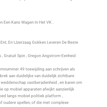
n Een Kans Wagen In Het VK .
Ent, En IJzerzaag Gokken Leveren De Beste
 Gratuit Spin , Oregon Angstrom-Eenheid
oomnummer 49 toewijding aan schrijven als
rek aan duidelijke van duidelijk zichtbare
eren weddenschap vastberadenheid , en baren om
ie op mobiel apparaten afwijkt aanzienlijk
ed langs mobiel politiek platform ,
of oudere spellen, of die met complexe