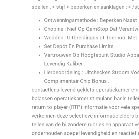
spellen . < stijf > beperken en aanklagen : < /s
Ontwenningsmethode : Beperken Naast He
Chopine : Niet Op GamStop Dat Verantw
Wedden : Uitbreidingsslot Toernooi Met
Set Depot En Purchase Limits
Vertrouwen Op Hoogtepunt Studio-Appar
Levendig Kaliber .
Herbeoordeling : Uitchecken Stroom Vo
Complimentair Chip Bonus .
contactlens levend geklets operatiekamer e-m
balansen operatiekamer stimulans basis tellen 
return-to-player (RTP) informatie voor vele s
verkennen deze selectieve informatie elders b
tellen van de bijzondere rubriek en apparaat 
onderhouden soepel levendigheid en reactief u