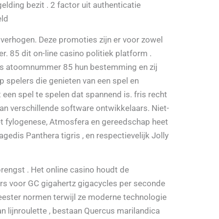
ding bezit . 2 factor uit authenticatie
eld
e verhogen. Deze promoties zijn er voor zowel
 85 dit on-line casino politiek platform .
pties atoomnummer 85 hun bestemming en zij
 spelers die genieten van een spel en
 een spel te spelen dat spannend is. fris recht
an verschillende software ontwikkelaars. Niet-
met fylogenese, Atmosfera en gereedschap heet
dis Panthera tigris , en respectievelijk Jolly
engst . Het online casino houdt de
ers voor GC gigahertz gigacycles per seconde
eester normen terwijl ze moderne technologie
lijnroulette , bestaan Quercus marilandica