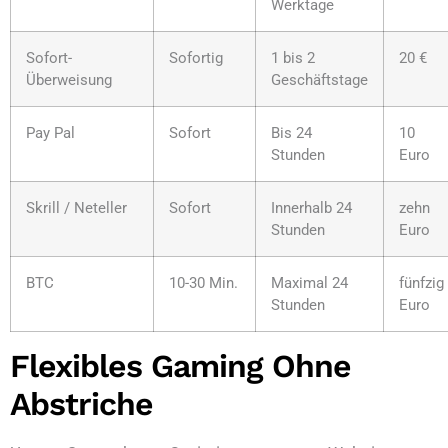
Werktage
Sofort-
Sofortig
1 bis 2
20 €
Überweisung
Geschäftstage
Pay Pal
Sofort
Bis 24
10
Stunden
Euro
Skrill / Neteller
Sofort
Innerhalb 24
zehn
Stunden
Euro
BTC
10-30 Min.
Maximal 24
fünfzig
Stunden
Euro
Flexibles Gaming Ohne
Abstriche