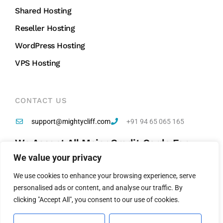
Shared Hosting
Reseller Hosting
WordPress Hosting
VPS Hosting
CONTACT US
support@mightycliff.com
+91 94 65 065 165
We Accept All Major Credit Cards For
Fast And Easy Payment.
We value your privacy
We use cookies to enhance your browsing experience, serve
personalised ads or content, and analyse our traffic. By
clicking "Accept All", you consent to our use of cookies.