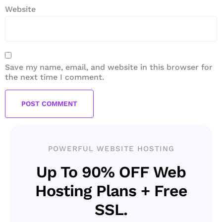
Website
Save my name, email, and website in this browser for
the next time I comment.
POWERFUL WEBSITE HOSTING
Up To 90% OFF Web
Hosting Plans + Free
SSL.