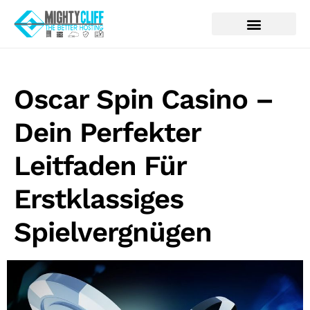
Oscar Spin Casino –
Dein Perfekter
Leitfaden Für
Erstklassiges
Spielvergnügen