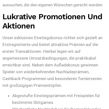
aussuchen, die den eigenen Wünschen gerecht werden.
Lukrative Promotionen Und
Aktionen
Unser exklusives Einstiegsbonus richtet sich gezielt an
Erstregistrierte und bietet attraktive Prämien auf die
ersten Transaktionen. Hierbei legen wir auf
angemessene Umsatzbedingungen, die praktikabel
erreichbar sind. Neben dem Aufladebonus gewinnen
Spieler von wiederkehrenden Nachladeprämien,
Cashback-Programmen und besonderen Turnierserien
mit großzügigen Prämientöpfen.
Abgestufte Einstiegsprämien mit Freispielen für
bestimmte Slotgames