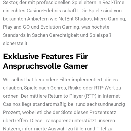
Sektor, der mit professionellen Spielleitern in Real-Time
ein echtes Casino-Erlebnis schafft. Die Spiele sind von
bekannten Anbietern wie NetEnt Studios, Micro Gaming,
Play and GO und Evolution Gaming, was höchste
Standards in Sachen Gerechtigkeit und Spielspaß
sicherstellt.
Exklusive Features Für
Anspruchsvolle Gamer
Wir selbst hat besondere Filter implementiert, die es
erlauben, Spiele nach Genres, Risiko oder RTP-Wert zu
ordnen. Der mittlere Return to Player (RTP) in Internet-
Casinos liegt standardmäßig bei rund sechsundneunzig
Prozent, wobei etliche der Slots diesen Prozentsatz
übertreffen. Diese Transparenz unterstützt unseren
Nutzern, informierte Auswahl zu fällen und Titel zu