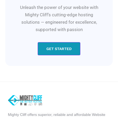
Unleash the power of your website with
Mighty Cliff’s cutting-edge hosting
solutions — engineered for excellence,
supported with passion
GET STARTED
Mighty Cliff offers superior, reliable and affordable Website